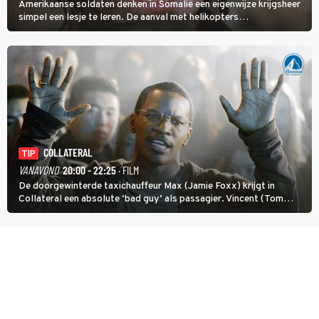
Amerikaanse soldaten denken in Somalië een eigenwijze krijgsheer
simpel een lesje te leren. De aanval met helikopters
verloopt in Black Hawk down dramatisch.
COLLATERAL
TIP
VANAVOND
20:00 - 22:25
· FILM
De doorgewinterde taxichauffeur Max (Jamie Foxx) krijgt in
Collateral een absolute ‘bad guy’ als passagier. Vincent (Tom
Cruise) heeft hem nodig om hem de stad door te loodsen om een
wel heel lugubere reden.