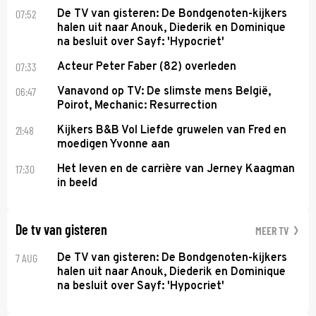
07:52
De TV van gisteren: De Bondgenoten-kijkers
halen uit naar Anouk, Diederik en Dominique
na besluit over Sayf: 'Hypocriet'
07:33
Acteur Peter Faber (82) overleden
06:47
Vanavond op TV: De slimste mens België,
Poirot, Mechanic: Resurrection
21:48
Kijkers B&B Vol Liefde gruwelen van Fred en
moedigen Yvonne aan
17:30
Het leven en de carrière van Jerney Kaagman
in beeld
De tv van gisteren
MEER TV
7 AUG
De TV van gisteren: De Bondgenoten-kijkers
halen uit naar Anouk, Diederik en Dominique
na besluit over Sayf: 'Hypocriet'