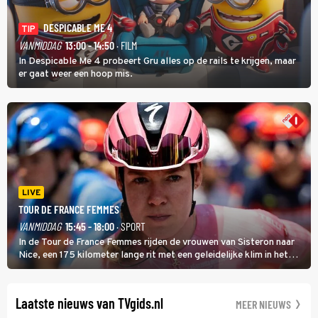
DESPICABLE ME 4
TIP
VANMIDDAG
13:00 - 14:50
· FILM
In Despicable Me 4 probeert Gru alles op de rails te krijgen, maar
er gaat weer een hoop mis.
LIVE
TOUR DE FRANCE FEMMES
VANMIDDAG
15:45 - 18:00
· SPORT
In de Tour de France Femmes rijden de vrouwen van Sisteron naar
Nice, een 175 kilometer lange rit met een geleidelijke klim in het
midden. Dat is mogelijk niet de zwaarste hindernis, dat is de
temperatuur. Het kan in Nice namelijk bloedheet worden.
Laatste nieuws van TVgids.nl
MEER NIEUWS