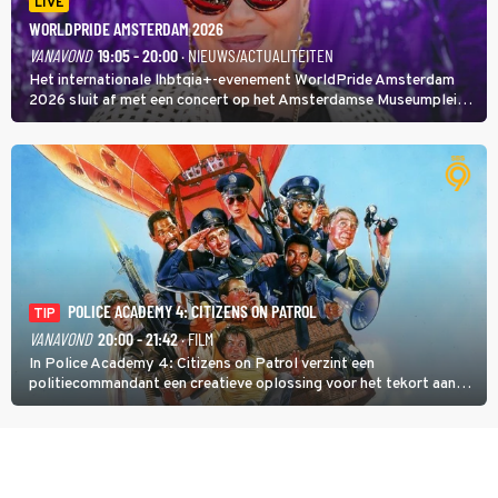
LIVE
WORLDPRIDE AMSTERDAM 2026
VANAVOND
19:05 - 20:00
· NIEUWS/ACTUALITEITEN
Het internationale lhbtqia+-evenement WorldPride Amsterdam
2026 sluit af met een concert op het Amsterdamse Museumplein.
Anita Doth is een van de optredende artiesten. In de jaren 90
veroverde ze de wereld als zangeres van 2Unlimited.
POLICE ACADEMY 4: CITIZENS ON PATROL
TIP
VANAVOND
20:00 - 21:42
· FILM
In Police Academy 4: Citizens on Patrol verzint een
politiecommandant een creatieve oplossing voor het tekort aan
agenten.