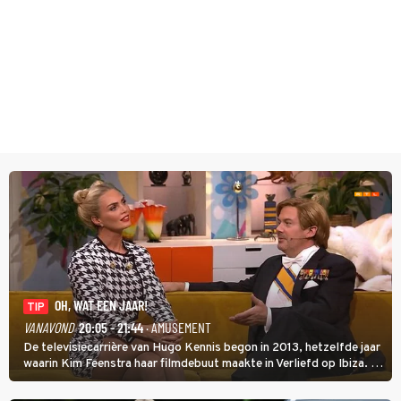
OH, WAT EEN JAAR!
TIP
VANAVOND
20:05 - 21:44
· AMUSEMENT
De televisiecarrière van Hugo Kennis begon in 2013, hetzelfde jaar
waarin Kim Feenstra haar filmdebuut maakte in Verliefd op Ibiza. In
Oh, Wat een Jaar! wordt duidelijk wat ze nog meer weten van het
jaar waarin ze allebei eindtwintigers waren.