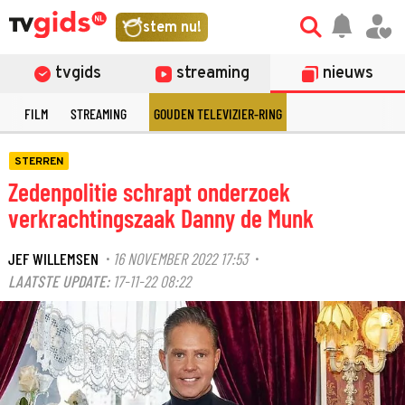
stem nu!
tvgids
streaming
nieuws
E
FILM
STREAMING
GOUDEN TELEVIZIER-RING
STERREN
Zedenpolitie schrapt onderzoek
verkrachtingszaak Danny de Munk
JEF WILLEMSEN
16 NOVEMBER 2022 17:53
·
·
LAATSTE UPDATE:
17-11-22 08:22
©