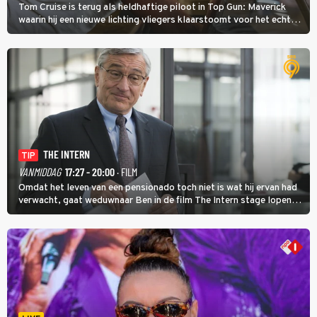
Tom Cruise is terug als heldhaftige piloot in Top Gun: Maverick
waarin hij een nieuwe lichting vliegers klaarstoomt voor het echte
werk.
THE INTERN
TIP
VANMIDDAG
17:27 - 20:00
· FILM
Omdat het leven van een pensionado toch niet is wat hij ervan had
verwacht, gaat weduwnaar Ben in de film The Intern stage lopen
bij de hippe webwinkel van Jules, wat een gouden zet blijkt te zijn.