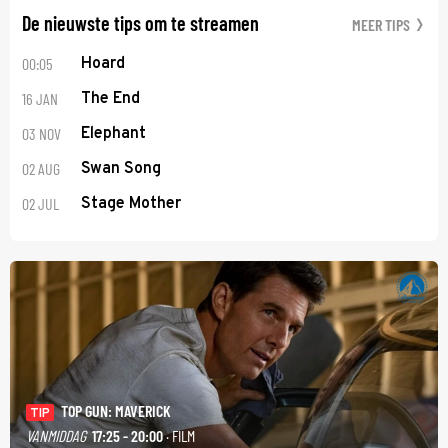
De nieuwste tips om te streamen
MEER TIPS
00:05
Hoard
16 JAN
The End
03 NOV
Elephant
02 AUG
Swan Song
02 JUL
Stage Mother
TOP GUN: MAVERICK
TIP
VANMIDDAG
17:25 - 20:00
· FILM