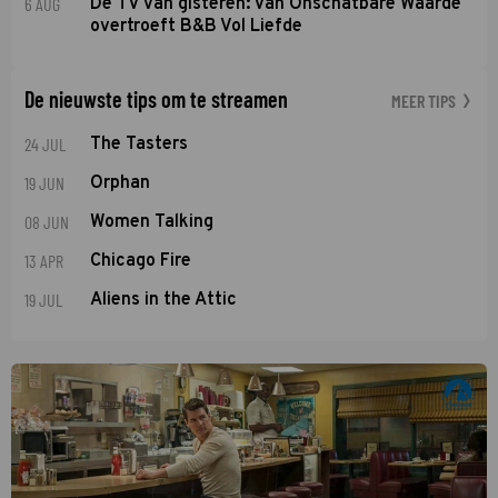
6 AUG
De TV van gisteren: Van Onschatbare Waarde
overtroeft B&B Vol Liefde
De nieuwste tips om te streamen
MEER TIPS
24 JUL
The Tasters
19 JUN
Orphan
08 JUN
Women Talking
13 APR
Chicago Fire
19 JUL
Aliens in the Attic