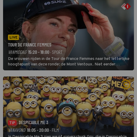
LIVE
TOUR DE FRANCE FEMMES
VANMIDDAG
15:20 - 18:00
· SPORT
De vrouwen rijden in de Tour de France Femmes naar het letterlijke
hoogtepunt van deze ronde: de Mont Ventoux. Niet eerder
finishten de vrouwen voor deze koers op deze kale col uit de
buitencategorie. De aanloop naar de slotklim is vlak.
DESPICABLE ME 3
TIP
VANAVOND
18:05 - 20:00
· FILM
In Despicable Me 3 zien we of superschurk Gru, die in Despicable