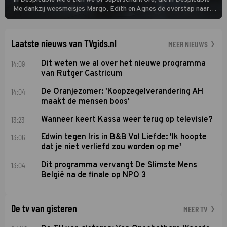
Me dankzij weesmeisjes Margo, Edith en Agnes de overstap naar
het rechte pad maakte, ook op dat pad weet te blijven.
Laatste nieuws van TVgids.nl
MEER NIEUWS
14:09
Dit weten we al over het nieuwe programma
van Rutger Castricum
14:04
De Oranjezomer: 'Koopzegelverandering AH
maakt de mensen boos'
13:23
Wanneer keert Kassa weer terug op televisie?
13:06
Edwin tegen Iris in B&B Vol Liefde: 'Ik hoopte
dat je niet verliefd zou worden op me'
13:04
Dit programma vervangt De Slimste Mens
België na de finale op NPO 3
De tv van gisteren
MEER TV