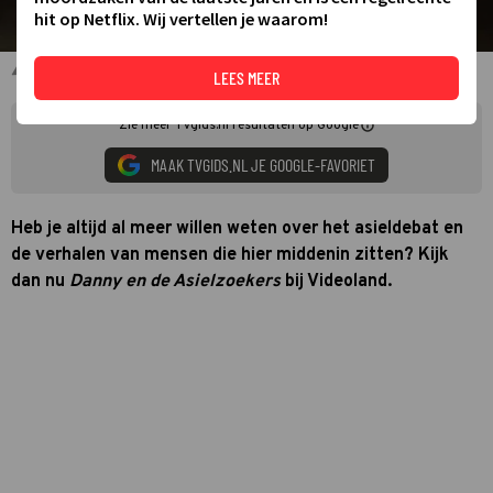
hit op Netflix. Wij vertellen je waarom!
Danny Ghosen voor Danny en de Asielzoekers
LEES MEER
Zie meer TVgids.nl resultaten op Google
MAAK TVGIDS.NL JE GOOGLE-FAVORIET
Heb je altijd al meer willen weten over het asieldebat en
de verhalen van mensen die hier middenin zitten? Kijk
dan nu
Danny en de Asielzoekers
bij Videoland.