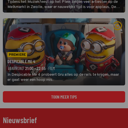
Tijdens het Muziekfeest op het Plein zingen veel artiesten op de
Melkmarkt in Zwolle, waar er nauwelijks tijd is voor applaus. De
grootste namen zijn André Hazes, Jannes, René Froger en
natuurlijk Rutger van Barneveld met zijn hit Zwoele Zomernachten.
PREMIERE
DESPICABLE ME 4
VANAVOND
21:00 - 22:55
· FILM
In Despicable Me 4 probeert Gru alles op de rails te krijgen, maar
er gaat weer een hoop mis.
TOON MEER TIPS
Nieuwsbrief