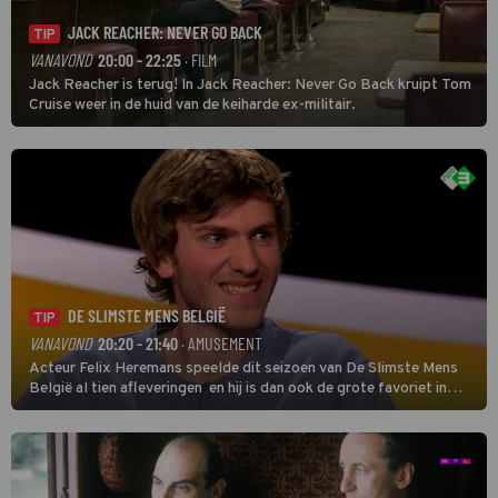
JACK REACHER: NEVER GO BACK
TIP
VANAVOND
20:00 - 22:25
· FILM
Jack Reacher is terug! In Jack Reacher: Never Go Back kruipt Tom
Cruise weer in de huid van de keiharde ex-militair.
DE SLIMSTE MENS BELGIË
TIP
VANAVOND
20:20 - 21:40
· AMUSEMENT
Acteur Felix Heremans speelde dit seizoen van De Slimste Mens
België al tien afleveringen en hij is dan ook de grote favoriet in
deze seizoensfinale. En er is Nederlandse inbreng, want komiek
Soundos El Ahmadi neemt plaats aan de jurytafel.