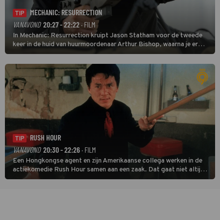
MECHANIC: RESURRECTION
TIP
VANAVOND
20:27 - 22:22
· FILM
In Mechanic: Resurrection kruipt Jason Statham voor de tweede
keer in de huid van huurmoordenaar Arthur Bishop, waarna je er
donder op kunt zeggen dat er van Bishops geplande pensioen niet
veel terechtkomt.
RUSH HOUR
TIP
VANAVOND
20:30 - 22:26
· FILM
Een Hongkongse agent en zijn Amerikaanse collega werken in de
actiekomedie Rush Hour samen aan een zaak. Dat gaat niet altijd
van een leien dakje.