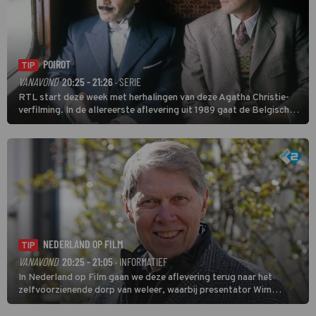
POIROT
TIP
VANAVOND
20:25 - 21:26
· SERIE
RTL start deze week met herhalingen van deze Agatha Christie-
verfilming. In de allereerste aflevering uit 1989 gaat de Belgische
speurder op zoek naar een vermiste kok. Poirot raakt al snel
verwikkeld in een moordzaak. (HH)
NEDERLAND OP FILM
TIP
VANAVOND
20:25 - 21:05
· INFORMATIEF
In Nederland op Film gaan we deze aflevering terug naar het
zelfvoorzienende dorp van weleer, waarbij presentator Wim
Daniëls de kijkers meeneemt op reis door de tijd aan de hand van
unieke amateurbeelden uit verschillende decennia. (HH)