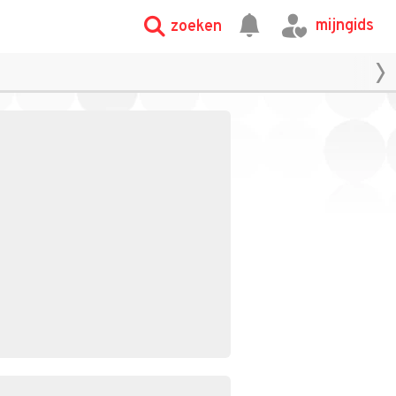
mijngids
zoeken