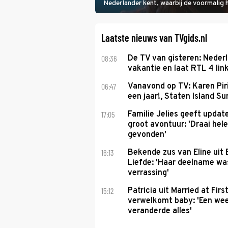
Nederlander kent, waarbij de voormalig
het samen met rapper Keizer opneemt te
Laatste nieuws van TVgids.nl
08:36
De TV van gisteren: Nederl
vakantie en laat RTL 4 link
06:47
Vanavond op TV: Karen Piri
een jaar!, Staten Island 
17:05
Familie Jelies geeft updat
groot avontuur: 'Draai hel
gevonden'
16:13
Bekende zus van Eline uit
Liefde: 'Haar deelname w
verrassing'
15:12
Patricia uit Married at Firs
verwelkomt baby: 'Een we
veranderde alles'