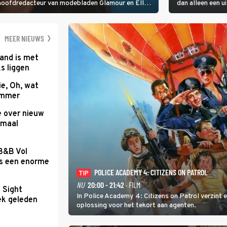
 hoofdredacteur van modebladen Glamour en Elle
dan alleen een u
gen Edson da Graça en Marc-Marie Huijbregts.
MEER NIEUWS
and is met
s liggen
e, Oh, wat
Summer
e over nieuw
emaal
 B&B Vol
as een enorme
POLICE ACADEMY 4: CITIZENS ON PATROL
TIP
NU
20:00 - 21:42
· FILM
t Sight
In Police Academy 4: Citizens on Patrol verzint
ek geleden
oplossing voor het tekort aan agenten.