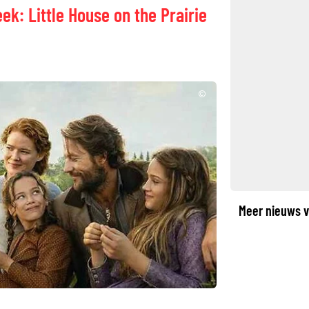
k: Little House on the Prairie
©
Meer nieuws v