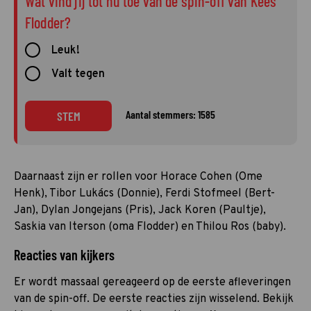
Wat vind jij tot nu toe van de spin-off van Kees
Flodder?
Leuk!
Valt tegen
Aantal stemmers: 1585
STEM
Daarnaast zijn er rollen voor Horace Cohen (Ome
Henk), Tibor Lukács (Donnie), Ferdi Stofmeel (Bert-
Jan), Dylan Jongejans (Pris), Jack Koren (Paultje),
Saskia van Iterson (oma Flodder) en Thilou Ros (baby).
Reacties van kijkers
Er wordt massaal gereageerd op de eerste afleveringen
van de spin-off. De eerste reacties zijn wisselend. Bekijk