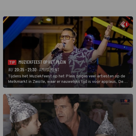
MUZIEKFEEST OP HET PLEIN
TIP
NU
20:35 - 21:30
· AMUSEMENT
Tijdens het Muziekfeest op het Plein zingen veel artiesten op de
Melkmarkt in Zwolle, waar er nauwelijks tijd is voor applaus. De
grootste namen zijn André Hazes, Jannes, René Froger en
natuurlijk Rutger van Barneveld met zijn hit Zwoele Zomernachten.