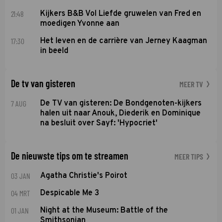
21:48
Kijkers B&B Vol Liefde gruwelen van Fred en
moedigen Yvonne aan
17:30
Het leven en de carrière van Jerney Kaagman
in beeld
De tv van gisteren
MEER TV
7 AUG
De TV van gisteren: De Bondgenoten-kijkers
halen uit naar Anouk, Diederik en Dominique
na besluit over Sayf: 'Hypocriet'
De nieuwste tips om te streamen
MEER TIPS
03 JAN
Agatha Christie's Poirot
04 MRT
Despicable Me 3
01 JAN
Night at the Museum: Battle of the
Smithsonian