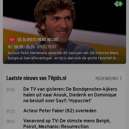
DE SLIMSTE MENS BELGIË
TIP
NU
20:20 - 21:35
· AMUSEMENT
Acteur Felix Heremans speelde dit seizoen van De Slimste Mens
België al tien afleveringen en hij is dan ook de grote favoriet in
deze seizoensfinale. En er is Nederlandse inbreng, want komiek
Soundos El Ahmadi neemt plaats aan de jurytafel.
Laatste nieuws van TVgids.nl
MEER NIEUWS
07:52
De TV van gisteren: De Bondgenoten-kijkers
halen uit naar Anouk, Diederik en Dominique
na besluit over Sayf: 'Hypocriet'
07:33
Acteur Peter Faber (82) overleden
06:47
Vanavond op TV: De slimste mens België,
Poirot, Mechanic: Resurrection