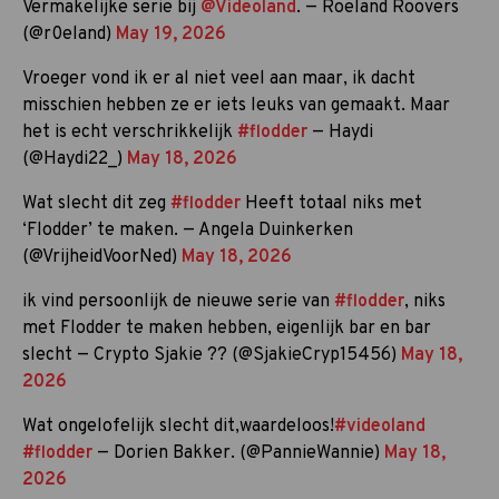
Vermakelijke serie bij
@Videoland
. — Roeland Roovers
(@r0eland)
May 19, 2026
Vroeger vond ik er al niet veel aan maar, ik dacht
misschien hebben ze er iets leuks van gemaakt. Maar
het is echt verschrikkelijk
#flodder
— Haydi
(@Haydi22_)
May 18, 2026
Wat slecht dit zeg
#flodder
Heeft totaal niks met
‘Flodder’ te maken. — Angela Duinkerken
(@VrijheidVoorNed)
May 18, 2026
ik vind persoonlijk de nieuwe serie van
#flodder
, niks
met Flodder te maken hebben, eigenlijk bar en bar
slecht — Crypto Sjakie ?? (@SjakieCryp15456)
May 18,
2026
Wat ongelofelijk slecht dit,waardeloos!
#videoland
#flodder
— Dorien Bakker. (@PannieWannie)
May 18,
2026