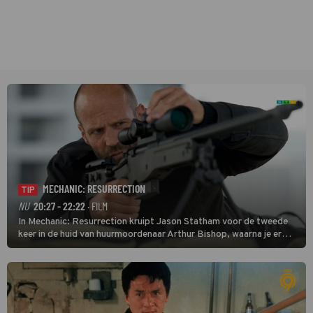
MECHANIC: RESURRECTION
TIP
NU
20:27 - 22:22
· FILM
In Mechanic: Resurrection kruipt Jason Statham voor de tweede
keer in de huid van huurmoordenaar Arthur Bishop, waarna je er
donder op kunt zeggen dat er van Bishops geplande pensioen niet
veel terechtkomt.