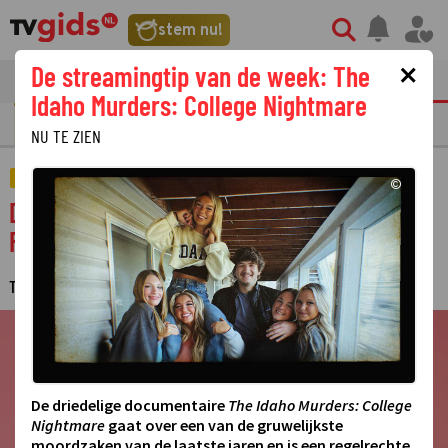
stem nu!
×
De streamingtip van de week: The
tvgids
streaming
nieuws
Idaho Murders: College Nightmare
GOUDEN TELEVIZIER-RING
NU TE ZIEN
STREAMING
©
Dit zijn de eerste reacties op spin-off Kees
Flodder
TESSA KOK
19 MEI 2026 07:48
·
©
De driedelige documentaire
The Idaho Murders: College
Nightmare
gaat over een van de gruwelijkste
moordzaken van de laatste jaren en is een regelrechte