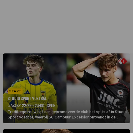
START
STUDIO SPORT VOETBAL
STRAKS
22:25 - 23:00
· SPORT
Traditiegetrouw bijt een gepromoveerde club het spits af in Studio
Sport Voetbal, waarbij SC Cambuur Excelsior ontvangt in de
eerste wedstrijd van het nieuwe Eredivisieseizoen. De nieuwe
oefenmeester is Johan Plat en hij wil aanvallend voetballen.