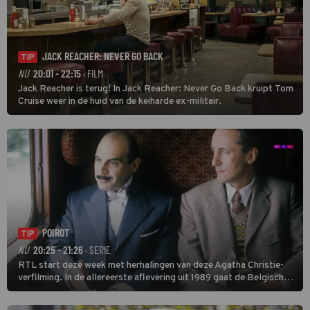
JACK REACHER: NEVER GO BACK
TIP
NU
20:01 - 22:15
· FILM
Jack Reacher is terug! In Jack Reacher: Never Go Back kruipt Tom
Cruise weer in de huid van de keiharde ex-militair.
POIROT
TIP
NU
20:25 - 21:26
· SERIE
RTL start deze week met herhalingen van deze Agatha Christie-
verfilming. In de allereerste aflevering uit 1989 gaat de Belgische
speurder op zoek naar een vermiste kok. Poirot raakt al snel
verwikkeld in een moordzaak. (HH)