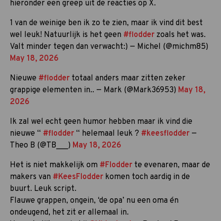
hieronder een greep uit de reacties op X.
1 van de weinige ben ik zo te zien, maar ik vind dit best
wel leuk! Natuurlijk is het geen
#flodder
zoals het was.
Valt minder tegen dan verwacht:) — Michel (@michm85)
May 18, 2026
Nieuwe
#flodder
totaal anders maar zitten zeker
grappige elementen in.. — Mark (@Mark36953)
May 18,
2026
Ik zal wel echt geen humor hebben maar ik vind die
nieuwe “
#flodder
“ helemaal leuk ?
#keesflodder
—
Theo B (@TB___)
May 18, 2026
Het is niet makkelijk om
#Flodder
te evenaren, maar de
makers van
#KeesFlodder
komen toch aardig in de
buurt. Leuk script.
Flauwe grappen, ongein, ‘de opa’ nu een oma én
ondeugend, het zit er allemaal in.