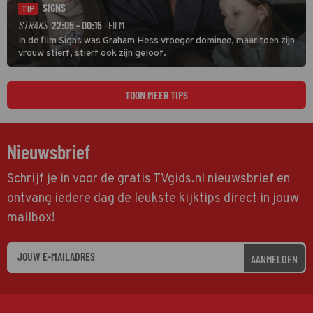
SIGNS
TIP
STRAKS
22:05 - 00:15
· FILM
In de film Signs was Graham Hess vroeger dominee, maar toen zijn
vrouw stierf, stierf ook zijn geloof.
TOON MEER TIPS
Nieuwsbrief
Schrijf je in voor de gratis TVgids.nl nieuwsbrief en
ontvang iedere dag de leukste kijktips direct in jouw
mailbox!
AANMELDEN