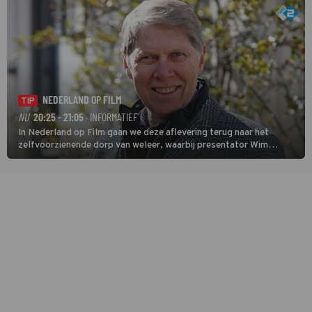
NEDERLAND OP FILM
TIP
NU
20:25 - 21:05
· INFORMATIEF
In Nederland op Film gaan we deze aflevering terug naar het
zelfvoorzienende dorp van weleer, waarbij presentator Wim
Daniëls de kijkers meeneemt op reis door de tijd aan de hand van
unieke amateurbeelden uit verschillende decennia. (HH)