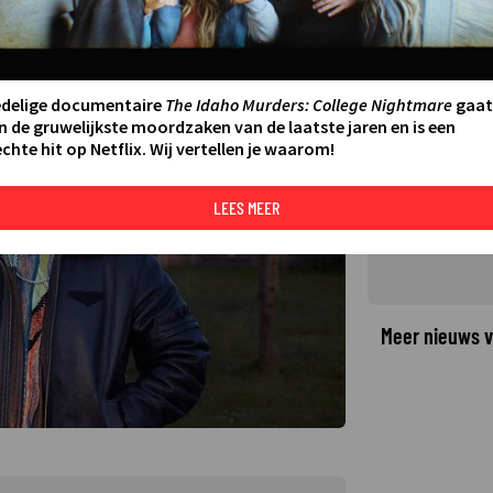
elt kijkers teleur
edelige documentaire
The Idaho Murders: College Nightmare
gaat
©
n de gruwelijkste moordzaken van de laatste jaren en is een
chte hit op Netflix. Wij vertellen je waarom!
LEES MEER
Meer nieuws v