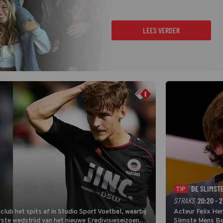
LEES VERDER
DE SLIMST
TIP
STRAKS
20:20 - 2
lub het spits af in Studio Sport Voetbal, waarbij
Acteur Felix He
ste wedstrijd van het nieuwe Eredivisieseizoen.
Slimste Mens Bel