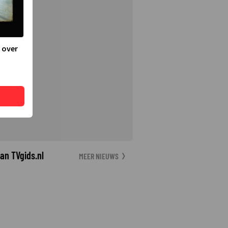
 over
an TVgids.nl
MEER NIEUWS