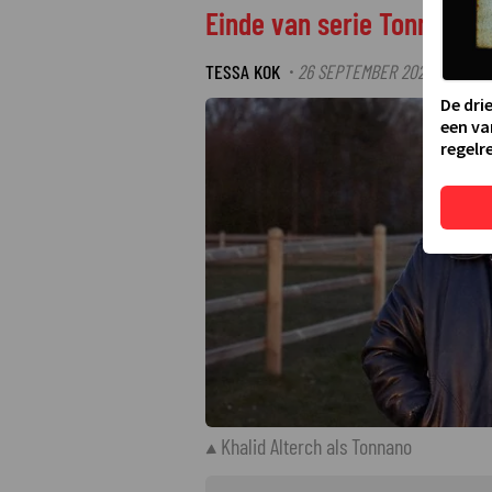
Einde van serie Tonnano st
TESSA KOK
26 SEPTEMBER 2025 15:18
·
De dri
een va
regelre
Khalid Alterch als Tonnano