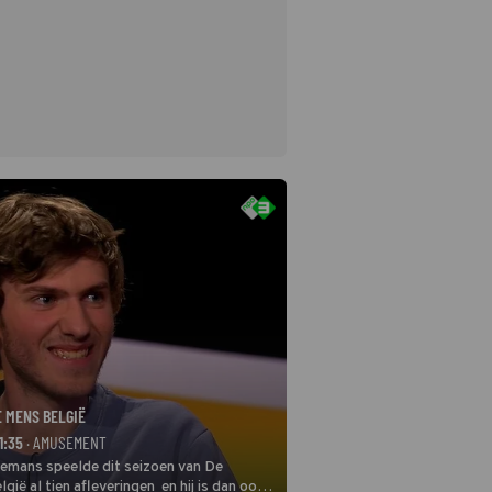
E MENS BELGIË
1:35
· AMUSEMENT
remans speelde dit seizoen van De
gië al tien afleveringen en hij is dan ook