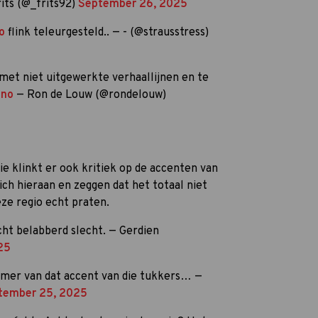
its (@_frits92)
September 26, 2025
o
flink teleurgesteld.. — - (@strausstress)
met niet uitgewerkte verhaallijnen en te
ano
— Ron de Louw (@rondelouw)
ie klinkt er ook kritiek op de accenten van
ich hieraan en zeggen dat het totaal niet
e regio echt praten.
cht belabberd slecht. — Gerdien
25
mer van dat accent van die tukkers… —
tember 25, 2025