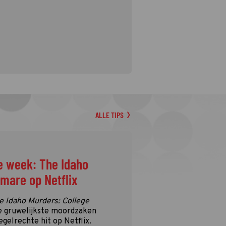
ALLE TIPS
e week: The Idaho
tmare op Netflix
e Idaho Murders: College
e gruwelijkste moordzaken
egelrechte hit op Netflix.