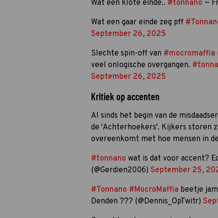
Wat een klote einde..
#tonnano
— Fr
Wat een gaar einde zeg pff
#Tonnan
September 26, 2025
Slechte spin-off van
#mocromaffia
veel onlogische overgangen.
#tonn
September 26, 2025
Kritiek op accenten
Al sinds het begin van de misdaadser
de 'Achterhoekers'. Kijkers storen z
overeenkomt met hoe mensen in dez
#tonnano
wat is dat voor accent? E
(@Gerdien2006)
September 25, 20
#Tonnano
#MocroMaffia
beetje jam
Denden ??? (@Dennis_OpTwitr)
Sep