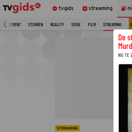
tvgids
streaming
n
AMUSEMENT
STERREN
REALITY
SERIE
FILM
STREAMING
De s
Murd
NU TE 
STREAMING