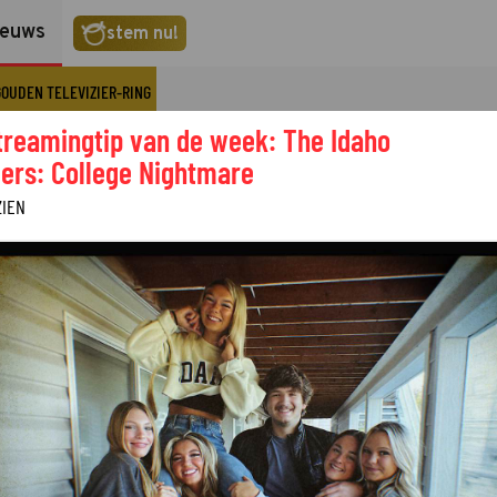
ieuws
stem nu!
GOUDEN TELEVIZIER-RING
treamingtip van de week: The Idaho
ers: College Nightmare
ZIEN