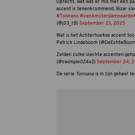
Oprecht, wat was er mis met een pa
accent is tenenkrommend. Bizar slec
#Tonnano
#vanAmsterdamnaardeA
(@j03_rB)
September 23, 2025
Wat is het Achterhoekse accent t
Patrick Lindeboom (@DeEchteBoo
Zelden zulke slechte accenten gehoo
(@zwimpie024x2)
September 24, 
De serie
Tonnano
is in zijn geheel t