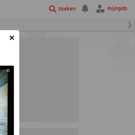
mijngids
zoeken
×
©