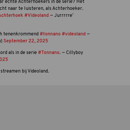
ar échte Achterhoekers in de serie? Het
ht naar te luisteren, als Achterhoeker.
chterhoek
#Videoland
— Jurrrrre’
och tenenkrommend
#tonnano
#videoland
—
m)
September 22, 2025
rd als in de serie
#Tonnano
. — Cillyboy
2025
e streamen bij Videoland.