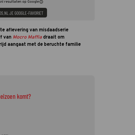
nl resultaten op Google
DS.NL JE GOOGLE-FAVORIET
te aflevering van misdaadserie
ff van
Mocro Maffia
draait om
trijd aangaat met de beruchte familie
 seizoen komt?