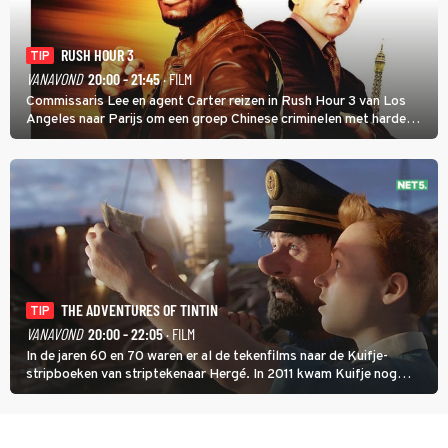
RUSH HOUR 3
TIP
VANAVOND
20:00 - 21:45
· FILM
Commissaris Lee en agent Carter reizen in Rush Hour 3 van Los
Angeles naar Parijs om een groep Chinese criminelen met harde
hand aan te pakken.
THE ADVENTURES OF TINTIN
TIP
VANAVOND
20:00 - 22:05
· FILM
In de jaren 60 en 70 waren er al de tekenfilms naar de Kuifje-
stripboeken van striptekenaar Hergé. In 2011 kwam Kuifje nog
meer tot leven in The Adventures of Tintin van Steven Spielberg.