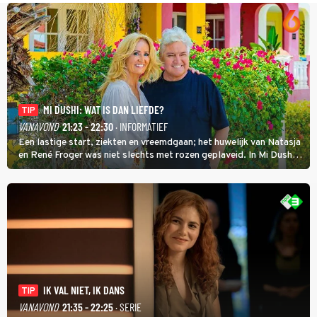
MI DUSHI: WAT IS DAN LIEFDE?
TIP
VANAVOND
21:23 - 22:30
· INFORMATIEF
Een lastige start, ziekten en vreemdgaan; het huwelijk van Natasja
en René Froger was niet slechts met rozen geplaveid. In Mi Dushi:
Wat Is Dan Liefde? neemt Wilfred Genee het showbizzkoppel mee
uit vissen om het over de liefde te hebben.
IK VAL NIET, IK DANS
TIP
VANAVOND
21:35 - 22:25
· SERIE