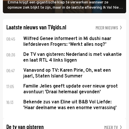
Emma krijgt een gigantische klap te verwerken wanneer ze
opnieuw ziek blijkt te zijn, maar in de laatste aflevering Ik Val Niet,
Ik Dans laat ze zien dat ze niet van plan is op te geven, zelfs als ze
daarvoor een ingrijpende operatie moet ondergaan.
Laatste nieuws van TVgids.nl
MEER NIEUWS
08:45
Wilfred Genee informeert in Mi dushi naar
liefdesleven Frogers: ‘Werkt alles nog?’
08:36
De TV van gisteren: Nederland is met vakantie
en laat RTL 4 links liggen
06:47
Vanavond op TV: Karen Pirie, Oh, wat een
jaar!, Staten Island Summer
17:05
Familie Jelies geeft update over nieuw groot
avontuur: 'Draai helemaal gevonden'
16:13
Bekende zus van Eline uit B&B Vol Liefde:
'Haar deelname was een enorme verrassing'
De tv van gisteren
MEER TV