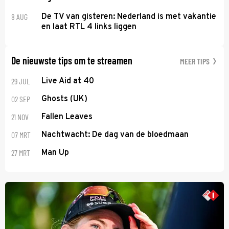
8 AUG
De TV van gisteren: Nederland is met vakantie
en laat RTL 4 links liggen
De nieuwste tips om te streamen
MEER TIPS
29 JUL
Live Aid at 40
02 SEP
Ghosts (UK)
21 NOV
Fallen Leaves
07 MRT
Nachtwacht: De dag van de bloedmaan
27 MRT
Man Up