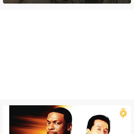
tijdens de Vietnamoorlog. Hij besluit uit de school te klappen.