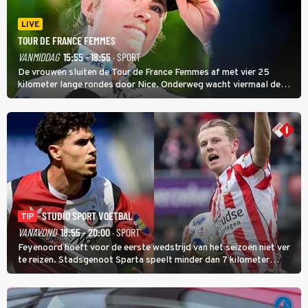
LIVE
TOUR DE FRANCE FEMMES
VANMIDDAG
15:55 - 18:55
· SPORT
De vrouwen sluiten de Tour de France Femmes af met vier 25
kilometer lange rondes door Nice. Onderweg wacht viermaal de
zware Col d'Èze. Aan de finish op de Promenade des Anglais krijgt
de eindwinnaar de laatste gele trui.
STUDIO SPORT VOETBAL
TIP
VANAVOND
18:55 - 20:00
· SPORT
Feyenoord hoeft voor de eerste wedstrijd van het seizoen niet ver
te reizen. Stadsgenoot Sparta speelt minder dan 7 kilometer
verderop. Feyenoord trok de Spaanse spits Nacho Ferri aan van
KVC Westerlo uit België.