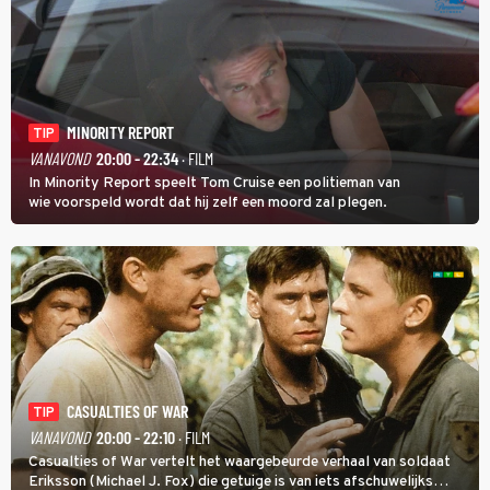
MINORITY REPORT
TIP
VANAVOND
20:00 - 22:34
· FILM
In Minority Report speelt Tom Cruise een politieman van
wie voorspeld wordt dat hij zelf een moord zal plegen.
CASUALTIES OF WAR
TIP
VANAVOND
20:00 - 22:10
· FILM
Casualties of War vertelt het waargebeurde verhaal van soldaat
Eriksson (Michael J. Fox) die getuige is van iets afschuwelijks