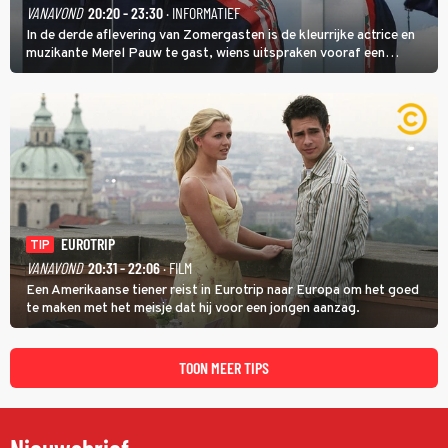
VANAVOND
20:20 - 23:30
· INFORMATIEF
In de derde aflevering van Zomergasten is de kleurrijke actrice en
muzikante Merel Pauw te gast, wiens uitspraken vooraf een
boeiende avond beloven: 'Mijn ideale televisieavond is zoals mijn
identiteit: grenzeloos, absurd en vol angsten'.
EUROTRIP
TIP
VANAVOND
20:31 - 22:06
· FILM
Een Amerikaanse tiener reist in Eurotrip naar Europa om het goed
te maken met het meisje dat hij voor een jongen aanzag.
TOON MEER TIPS