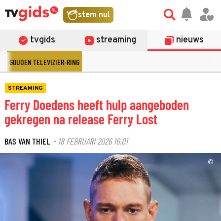
stem nu!
tvgids
streaming
nieuws
GOUDEN TELEVIZIER-RING
STREAMING
Ferry Doedens heeft hulp aangeboden
gekregen na release Ferry Lost
BAS VAN THIEL
18 FEBRUARI 2026 16:01
·
©