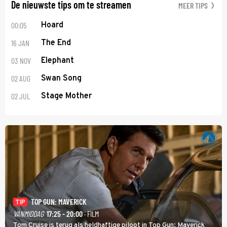
De nieuwste tips om te streamen
MEER TIPS
00:05
Hoard
16 JAN
The End
03 NOV
Elephant
02 AUG
Swan Song
02 JUL
Stage Mother
TOP GUN: MAVERICK
TIP
VANMIDDAG
17:25 - 20:00
· FILM
Tom Cruise is terug als heldhaftige piloot in Top Gun: Maverick