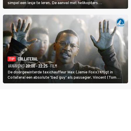
simpel een lesje te leren. De aanval met helikopters
verloopt in Black Hawk down dramatisch.
COLLATERAL
TIP
VANAVOND
20:00 - 22:25
· FILM
De doorgewinterde taxichauffeur Max (Jamie Foxx) krijgt in
Collateral een absolute ‘bad guy’ als passagier. Vincent (Tom
Cruise) heeft hem nodig om hem de stad door te loodsen om een
wel heel lugubere reden.