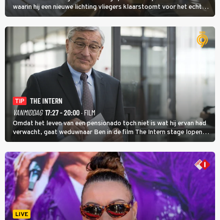
waarin hij een nieuwe lichting vliegers klaarstoomt voor het echte
werk.
THE INTERN
TIP
VANMIDDAG
17:27 - 20:00
· FILM
Omdat het leven van een pensionado toch niet is wat hij ervan had
verwacht, gaat weduwnaar Ben in de film The Intern stage lopen
bij de hippe webwinkel van Jules, wat een gouden zet blijkt te zijn.
LIVE