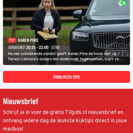
KAREN PIRIE
TIP
VANAVOND
20:25 - 22:00
· SERIE
Na een schokkende vondst geeft Karen Pirie de hoop niet op.
Terwijl Catriona's ouders het onderzoek tegenwerken, blijft ze
speuren naar Adam. In deze slotaflevering van Karen Pirie leidt het
spoor via Frankrijk en Italië naar Malta.
TOON MEER TIPS
Nieuwsbrief
Schrijf je in voor de gratis TVgids.nl nieuwsbrief en
ontvang iedere dag de leukste kijktips direct in jouw
mailbox!