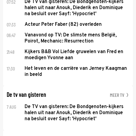
07:52
De TV van gisteren: De Bondgenoten-kijkers
halen uit naar Anouk, Diederik en Dominique
na besluit over Sayf: 'Hypocriet'
07:33
Acteur Peter Faber (82) overleden
06:47
Vanavond op TV: De slimste mens België,
Poirot, Mechanic: Resurrection
21:48
Kijkers B&B Vol Liefde gruwelen van Fred en
moedigen Yvonne aan
17:30
Het leven en de carrière van Jerney Kaagman
in beeld
De tv van gisteren
MEER TV
7 AUG
De TV van gisteren: De Bondgenoten-kijkers
halen uit naar Anouk, Diederik en Dominique
na besluit over Sayf: 'Hypocriet'