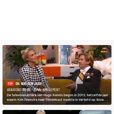
OH, WAT EEN JAAR!
TIP
VANAVOND
20:05 - 21:44
· AMUSEMENT
De televisiecarrière van Hugo Kennis begon in 2013, hetzelfde jaar
waarin Kim Feenstra haar filmdebuut maakte in Verliefd op Ibiza. In
Oh, Wat een Jaar! wordt duidelijk wat ze nog meer weten van het
jaar waarin ze allebei eindtwintigers waren.