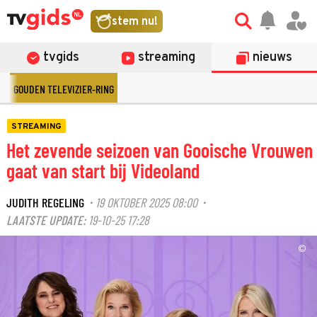
stem nu!
tvgids
streaming
nieuws
GOUDEN TELEVIZIER-RING
STREAMING
Het zevende seizoen van Gooische Vrouwen
gaat van start bij Videoland
JUDITH REGELING
19 OKTOBER 2025 08:00
·
·
LAATSTE UPDATE:
19-10-25 17:28
©