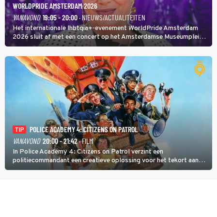
WORLDPRIDE AMSTERDAM 2026
VANAVOND
19:05 - 20:00
· NIEUWS/ACTUALITEITEN
Het internationale lhbtqia+-evenement WorldPride Amsterdam
2026 sluit af met een concert op het Amsterdamse Museumplein.
Anita Doth is een van de optredende artiesten. In de jaren 90
veroverde ze de wereld als zangeres van 2Unlimited.
POLICE ACADEMY 4: CITIZENS ON PATROL
TIP
VANAVOND
20:00 - 21:42
· FILM
In Police Academy 4: Citizens on Patrol verzint een
politiecommandant een creatieve oplossing voor het tekort aan
agenten.