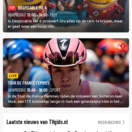
DESPICABLE ME 4
TIP
VANMIDDAG
13:00 - 14:50
· FILM
In Despicable Me 4 probeert Gru alles op de rails te krijgen, maar
er gaat weer een hoop mis.
LIVE
TOUR DE FRANCE FEMMES
VANMIDDAG
15:45 - 18:00
· SPORT
In de Tour de France Femmes rijden de vrouwen van Sisteron naar
Nice, een 175 kilometer lange rit met een geleidelijke klim in het
midden. Dat is mogelijk niet de zwaarste hindernis, dat is de
temperatuur. Het kan in Nice namelijk bloedheet worden.
Laatste nieuws van TVgids.nl
MEER NIEUWS