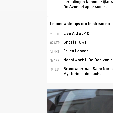
herhalingen kunnen kijkers
De Avondetappe scoort
De nieuwste tips om te streamen
29 JUL
Live Aid at 40
02 SEP
Ghosts (UK)
13 MRT
Fallen Leaves
15 APR
Nachtwacht: De Dag van 
19 FEB
Brandweerman Sam: Norbe
Mysterie in de Lucht