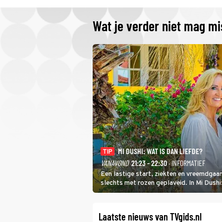
Wat je verder niet mag m
MI DUSHI: WAT IS DAN LIEFDE?
TIP
VANAVOND
21:23 - 22:30
· INFORMATIEF
Een lastige start, ziekten en vreemdgaan
slechts met rozen geplaveid. In Mi Dush
showbizzkoppel mee uit vissen om het ov
Laatste nieuws van TVgids.nl