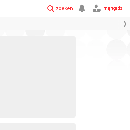
mijngids
zoeken