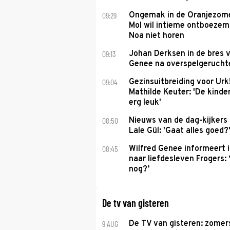
09:29
Ongemak in de Oranjezome
Mol wil intieme ontboezem
Noa niet horen
09:13
Johan Derksen in de bres v
Genee na overspelgeruchte
09:04
Gezinsuitbreiding voor Urk
Mathilde Keuter: 'De kinde
erg leuk'
08:50
Nieuws van de dag-kijkers
Lale Gül: 'Gaat alles goed?
08:45
Wilfred Genee informeert i
naar liefdesleven Frogers: 
nog?’
De tv van gisteren
9 AUG
De TV van gisteren: zomer