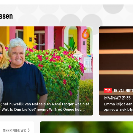
issen
IK VAL NIET
TIP
VANAVOND
21:35 
; het huwelijk van Natasja en René Froger was niet
Emma krijgt een
i: Wat Is Dan Liefde? neemt Wilfred Genee het
opnieuw ziek blij
er de liefde te hebben.
Val Niet, Ik Dans
geven, zelfs als
moet ondergaan
MEER NIEUWS