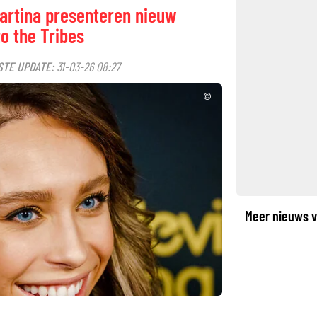
artina presenteren nieuw
o the Tribes
STE UPDATE:
31-03-26 08:27
©
Meer nieuws v