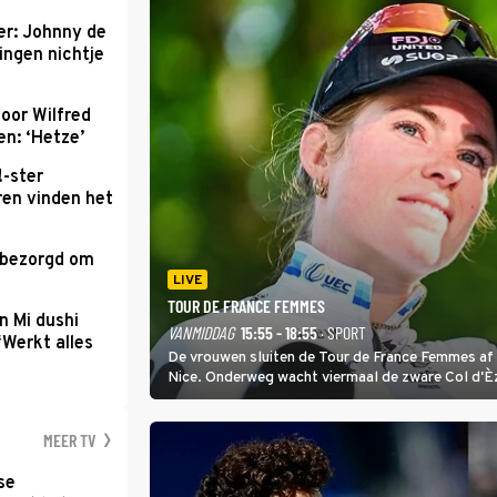
r: Johnny de
ingen nichtje
oor Wilfred
n: ‘Hetze’
!-ster
ren vinden het
 bezorgd om
'
LIVE
TOUR DE FRANCE FEMMES
n Mi dushi
VANMIDDAG
15:55 - 18:55
· SPORT
‘Werkt alles
De vrouwen sluiten de Tour de France Femmes af 
Nice. Onderweg wacht viermaal de zware Col d'È
Anglais krijgt de eindwinnaar de laatste gele trui.
MEER TV
se