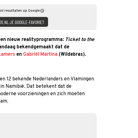
nl resultaten op Google
DS.NL JE GOOGLE-FAVORIET
en nieuw realityprogramma:
Ticket to the
 vandaag bekendgemaakt dat de
Lamers
en
Gabriël Martina
(Wildebras).
ven 12 bekende Nederlanders en Vlamingen
n Namibië. Dat betekent dat de
oderne voorzieningen en zich moeten
tam.