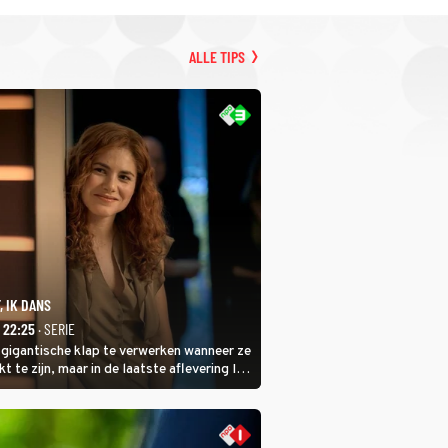
ALLE TIPS
, IK DANS
- 22:25
· SERIE
 gigantische klap te verwerken wanneer ze
kt te zijn, maar in de laatste aflevering Ik
 laat ze zien dat ze niet van plan is op te
 ze daarvoor een ingrijpende operatie
.