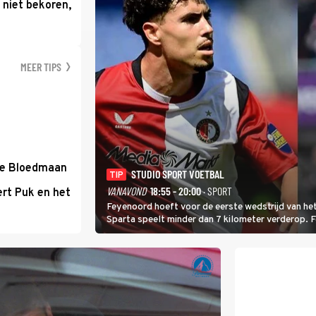
 niet bekoren,
MEER TIPS
de Bloedmaan
STUDIO SPORT VOETBAL
TIP
VANAVOND
18:55 - 20:00
· SPORT
rt Puk en het
Feyenoord hoeft voor de eerste wedstrijd van het
Sparta speelt minder dan 7 kilometer verderop. 
Ferri aan van KVC Westerlo uit België.