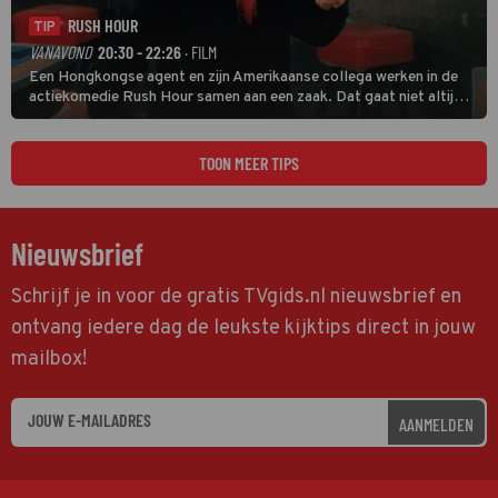
RUSH HOUR
TIP
VANAVOND
20:30 - 22:26
· FILM
Een Hongkongse agent en zijn Amerikaanse collega werken in de
actiekomedie Rush Hour samen aan een zaak. Dat gaat niet altijd
van een leien dakje.
TOON MEER TIPS
Nieuwsbrief
Schrijf je in voor de gratis TVgids.nl nieuwsbrief en
ontvang iedere dag de leukste kijktips direct in jouw
mailbox!
AANMELDEN