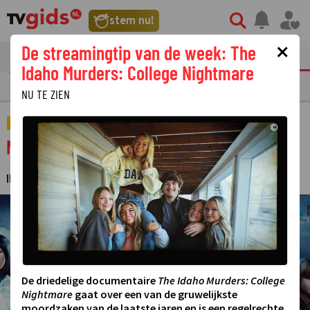
stem nu!
×
De streamingtip van de week: The
tvgids
streaming
nieuws
Idaho Murders: College Nightmare
GOUDEN TELEVIZIER-RING
NU TE ZIEN
STREAMING
©
Netflix-serie Raising Dion geschrapt
IRMA TOMAS
27 APRIL 2022 20:52
·
©
De driedelige documentaire
The Idaho Murders: College
Nightmare
gaat over een van de gruwelijkste
moordzaken van de laatste jaren en is een regelrechte