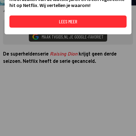
hit op Netflix. Wij vertellen je waarom!
Raising Dion
LEES MEER
Zie meer TVgids.nl resultaten op Google
MAAK TVGIDS.NL JE GOOGLE-FAVORIET
De superheldenserie
Raising Dion
krijgt geen derde
seizoen. Netflix heeft de serie gecanceld.