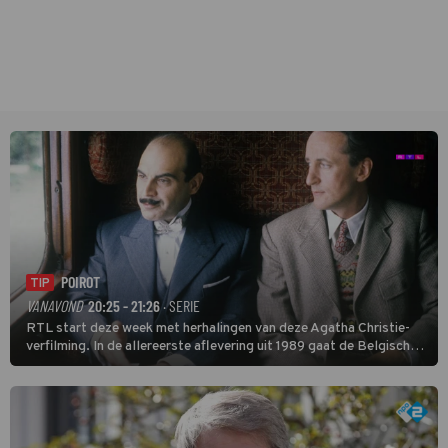
POIROT
TIP
VANAVOND
20:25 - 21:26
· SERIE
RTL start deze week met herhalingen van deze Agatha Christie-
verfilming. In de allereerste aflevering uit 1989 gaat de Belgische
speurder op zoek naar een vermiste kok. Poirot raakt al snel
verwikkeld in een moordzaak. (HH)