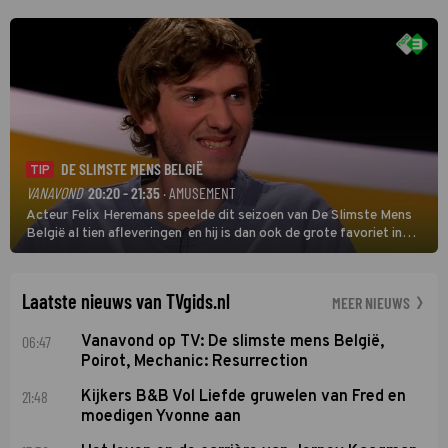
oefenmeester is Johan Plat en hij wil aanvallend voetballen.
DE SLIMSTE MENS BELGIË
TIP
VANAVOND
20:20 - 21:35
· AMUSEMENT
Acteur Felix Heremans speelde dit seizoen van De Slimste Mens
België al tien afleveringen en hij is dan ook de grote favoriet in
deze seizoensfinale. En er is Nederlandse inbreng, want komiek
Soundos El Ahmadi neemt plaats aan de jurytafel.
Laatste nieuws van TVgids.nl
MEER NIEUWS
06:47
Vanavond op TV: De slimste mens België,
Poirot, Mechanic: Resurrection
21:48
Kijkers B&B Vol Liefde gruwelen van Fred en
moedigen Yvonne aan