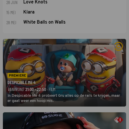
28 JUN
Love Knots
15 MEI
Klara
28 MEI
White Balls on Walls
PREMIERE
DESPICABLE ME 4
VANAVOND
21:00 - 22:50
· FILM
In Despicable Me 4 probeert Gru alles op de rails te krijgen, maar
er gaat weer een hoop mis.