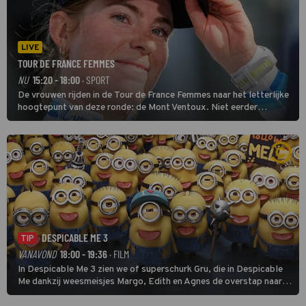
LIVE
TOUR DE FRANCE FEMMES
NU
15:20 - 18:00
· SPORT
De vrouwen rijden in de Tour de France Femmes naar het letterlijke
hoogtepunt van deze ronde: de Mont Ventoux. Niet eerder
finishten de vrouwen voor deze koers op deze kale col uit de
buitencategorie. De aanloop naar de slotklim is vlak.
DESPICABLE ME 3
TIP
VANAVOND
18:00 - 19:36
· FILM
In Despicable Me 3 zien we of superschurk Gru, die in Despicable
Me dankzij weesmeisjes Margo, Edith en Agnes de overstap naar
het rechte pad maakte, ook op dat pad weet te blijven.