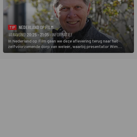
NEDERLAND OP FILM
TIP
VANAVOND
20:25 - 21:05
· INFORMATIEF
In Nederland op Film gaan we deze aflevering terug naar het
zelfvoorzienende dorp van weleer, waarbij presentator Wim
Daniëls de kijkers meeneemt op reis door de tijd aan de hand van
unieke amateurbeelden uit verschillende decennia. (HH)