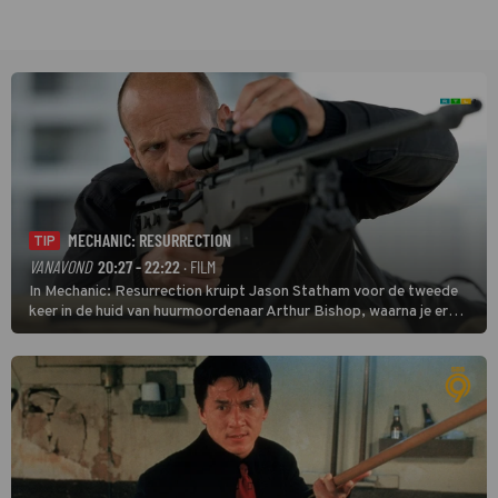
MECHANIC: RESURRECTION
TIP
VANAVOND
20:27 - 22:22
· FILM
In Mechanic: Resurrection kruipt Jason Statham voor de tweede
keer in de huid van huurmoordenaar Arthur Bishop, waarna je er
donder op kunt zeggen dat er van Bishops geplande pensioen niet
veel terechtkomt.