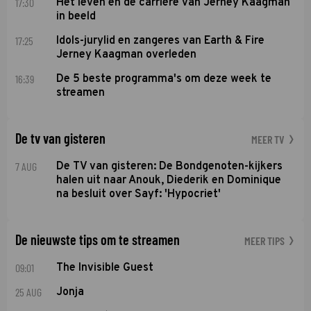
17:30
Het leven en de carrière van Jerney Kaagman
in beeld
17:25
Idols-jurylid en zangeres van Earth & Fire
Jerney Kaagman overleden
16:39
De 5 beste programma's om deze week te
streamen
De tv van gisteren
MEER TV
7 AUG
De TV van gisteren: De Bondgenoten-kijkers
halen uit naar Anouk, Diederik en Dominique
na besluit over Sayf: 'Hypocriet'
De nieuwste tips om te streamen
MEER TIPS
09:01
The Invisible Guest
25 AUG
Jonja