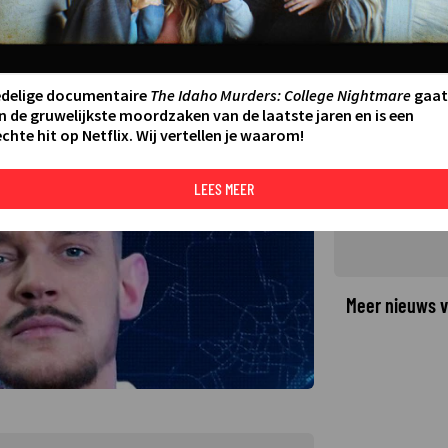
s-docu op komst?
edelige documentaire
The Idaho Murders: College Nightmare
gaat
©
n de gruwelijkste moordzaken van de laatste jaren en is een
chte hit op Netflix. Wij vertellen je waarom!
LEES MEER
Meer nieuws v