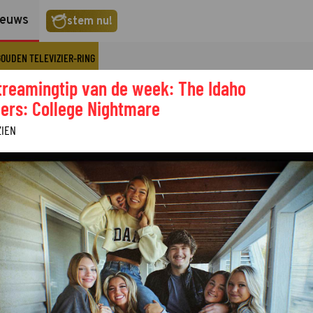
ieuws
stem nu!
GOUDEN TELEVIZIER-RING
treamingtip van de week: The Idaho
ers: College Nightmare
ZIEN