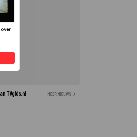
 over
an TVgids.nl
MEER NIEUWS