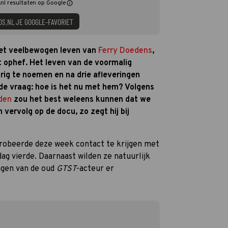
nl resultaten op Google
DS.NL JE GOOGLE-FAVORIET
het veelbewogen leven van
Ferry Doedens
,
t ophef. Het leven van de voormalig
rig te noemen en na drie afleveringen
 de vraag: hoe is het nu met hem? Volgens
den
zou het best weleens kunnen dat we
 vervolg op de docu, zo zegt hij bij
robeerde deze week contact te krijgen met
ag vierde. Daarnaast wilden ze natuurlijk
agen van de oud
GTST
-acteur er