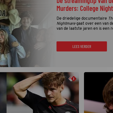
De streamingtip van d
Murders: College Nigh
De driedelige documentaire
Th
Nightmare
gaat over een van d
van de laatste jaren en is een r
LEES VERDER