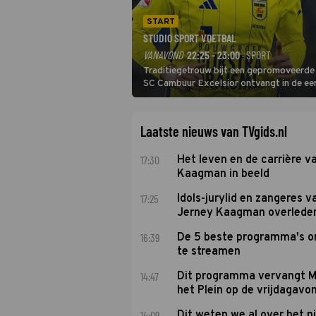
START
STUDIO SPORT VOETBAL
VANAVOND
22:25 - 23:00
· SPORT
Traditiegetrouw bijt een gepromoveerde c
SC Cambuur Excelsior ontvangt in de eer
De nieuwe oefenmeester is Johan Plat en 
Laatste nieuws van TVgids.nl
17:30
Het leven en de carrière v
Kaagman in beeld
17:25
Idols-jurylid en zangeres v
Jerney Kaagman overlede
16:39
De 5 beste programma's 
te streamen
14:47
Dit programma vervangt M
het Plein op de vrijdagavo
14:09
Dit weten we al over het 