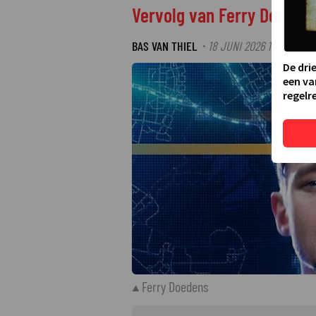
Vervolg van Ferry Doeden
BAS VAN THIEL
18 JUNI 2026 13:11
·
De dri
een va
regelre
Ferry Doedens