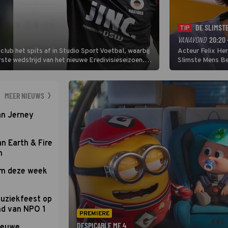
DE SLIMST
TIP
VANAVOND
20:20 
lub het spits af in Studio Sport Voetbal, waarbij
Acteur Felix He
ste wedstrijd van het nieuwe Eredivisieseizoen.
Slimste Mens Bel
hij wil aanvallend voetballen.
de grote favoriet
Nederlandse inb
neemt plaats aan
MEER NIEUWS
an Jerney
an Earth & Fire
n
om deze week
uziekfeest op
nd van NPO 1
PREMIERE
DESPICABLE ME 4
nieuwe