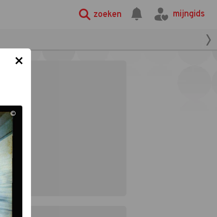
mijngids
zoeken
×
©