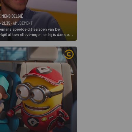
E MENS BELGIË
- 21:35
· AMUSEMENT
remans speelde dit seizoen van De
gië al tien afleveringen en hij is dan ook
 in deze seizoensfinale. En er is
reng, want komiek Soundos El Ahmadi
 de jurytafel.