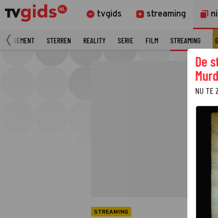
tvgids
streaming
n
AMUSEMENT
STERREN
REALITY
SERIE
FILM
STREAMING
De s
Murd
NU TE 
STREAMING