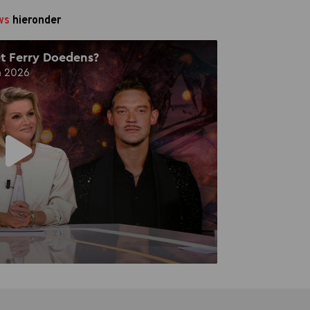
ws
hieronder