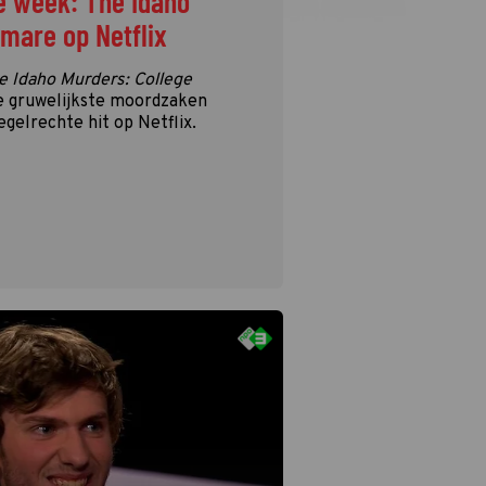
e week: The Idaho
tmare op Netflix
e Idaho Murders: College
e gruwelijkste moordzaken
egelrechte hit op Netflix.