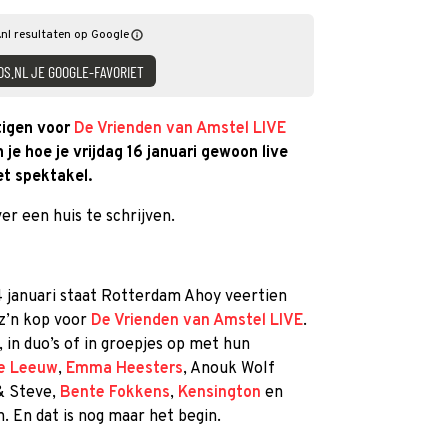
nl resultaten op Google
DS.NL JE GOOGLE-FAVORIET
tigen voor
De Vrienden van Amstel LIVE
 je hoe je vrijdag 16 januari gewoon live
t spektakel.
er een huis te schrijven.
4 januari staat Rotterdam Ahoy veertien
z’n kop voor
De Vrienden van Amstel LIVE
.
, in duo’s of in groepjes op met hun
e Leeuw
,
Emma Heesters
, Anouk Wolf
 & Steve,
Bente Fokkens
,
Kensington
en
. En dat is nog maar het begin.