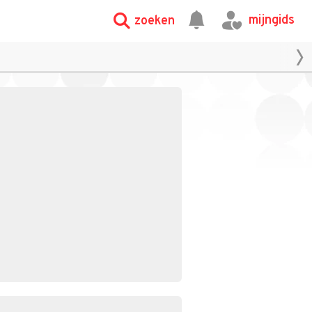
mijngids
zoeken