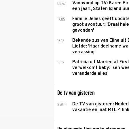
06:47
Vanavond op TV: Karen Piri
een jaar!, Staten Island 
17:05
Familie Jelies geeft updat
groot avontuur: 'Draai hel
gevonden'
16:13
Bekende zus van Eline uit
Liefde: 'Haar deelname w
verrassing'
15:12
Patricia uit Married at Firs
verwelkomt baby: 'Een we
veranderde alles'
De tv van gisteren
8 AUG
De TV van gisteren: Nederl
vakantie en laat RTL 4 link
De nieuwste tips om te streamen