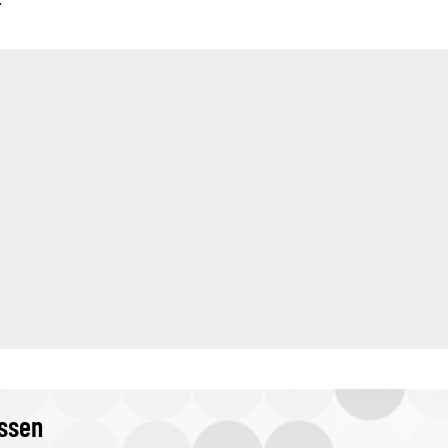
.
issen