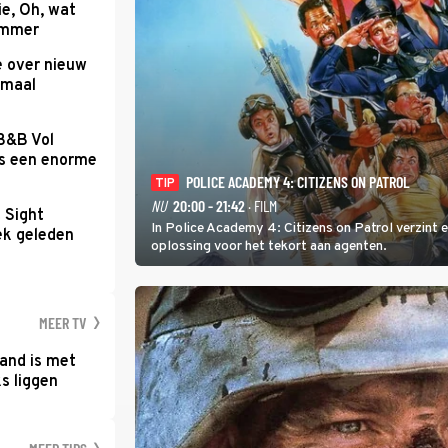
e, Oh, wat
Summer
e over nieuw
emaal
 B&B Vol
as een enorme
POLICE ACADEMY 4: CITIZENS ON PATROL
TIP
NU
20:00 - 21:42
· FILM
t Sight
In Police Academy 4: Citizens on Patrol verzint
ek geleden
oplossing voor het tekort aan agenten.
MEER TV
and is met
s liggen