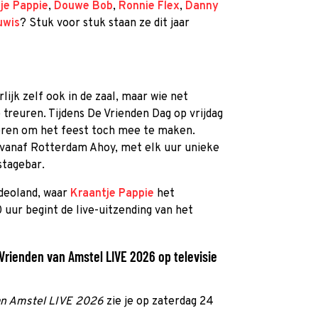
je Pappie
,
Douwe Bob
,
Ronnie Flex
,
Danny
uwis
? Stuk voor stuk staan ze dit jaar
rlijk zelf ook in de zaal, maar wie net
e treuren. Tijdens De Vrienden Dag op vrijdag
ieren om het feest toch mee te maken.
t vanaf Rotterdam Ahoy, met elk uur unieke
stagebar.
ideoland, waar
Kraantje Pappie
het
ur begint de live-uitzending van het
 Vrienden van Amstel LIVE 2026 op televisie
an Amstel LIVE 2026
zie je op zaterdag 24