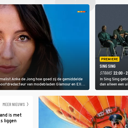
PREMIERE
SING SING
STRAKS
22:00 - 
rnalist Anke de Jong hoe goed zij de gemiddelde
In Sing Sing geb
 hoofdredacteur van modebladen Glamour en Elle
dan alleen een u
gen Edson da Graça en Marc-Marie Huijbregts.
MEER NIEUWS
and is met
s liggen