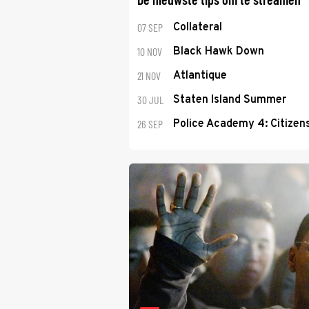
07 SEP
Collateral
10 NOV
Black Hawk Down
21 NOV
Atlantique
30 JUL
Staten Island Summer
26 SEP
Police Academy 4: Citizens