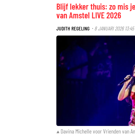
Blijf lekker thuis: zo mis
van Amstel LIVE 2026
JUDITH REGELING
8 JANUARI 2026 13:45
·
Davina Michelle voor Vrienden van A