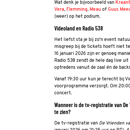
Wat denk je bijvoorbeeld van
Kraant
Vera
,
Flemming
,
Meau
of
Guus Mee
(weer) op het podium.
Videoland en Radio 538
Het liefst sta je bij zo'n event natuu
misgreep bij de tickets hoeft niet t
16 januari 2026 zijn er genoeg man
Radio 538 zendt de hele dag live ui
optredens vanuit de zaal én de back
Vanaf 19:30 uur kun je terecht bij V
voorprogramma verzorgt. Om 20:00 u
concert.
Wanneer is de tv-registratie van De
te zien?
De tv-registratie van
De Vrienden v