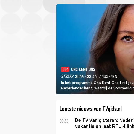
ONS KENT ONS
TIP
STRAKS
21:44 - 22:34
· AMUSEMENT
In het programma Ons Kent Ons test jou
Nederlander kent, waarbij de voormalig
het samen met rapper Keizer opneemt te
Laatste nieuws van TVgids.nl
08:36
De TV van gisteren: Nederl
vakantie en laat RTL 4 link