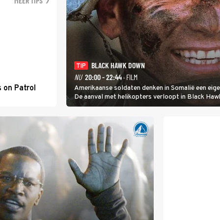
MEER TIPS
BLACK HAWK DOWN
TIP
NU
20:00 - 22:44
· FILM
 on Patrol
Amerikaanse soldaten denken in Somalië een eigenw
De aanval met helikopters verloopt in Black Ha