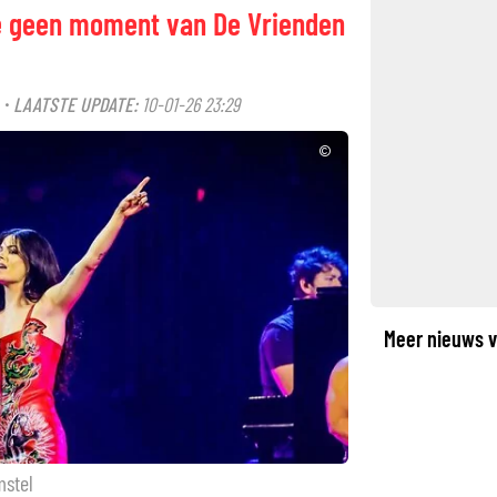
 je geen moment van De Vrienden
LAATSTE UPDATE:
10-01-26 23:29
·
©
Meer nieuws v
mstel