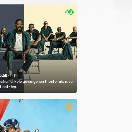
23:50
· FILM
ruiken enkele gevangenen theater als meer
itlaatklep.