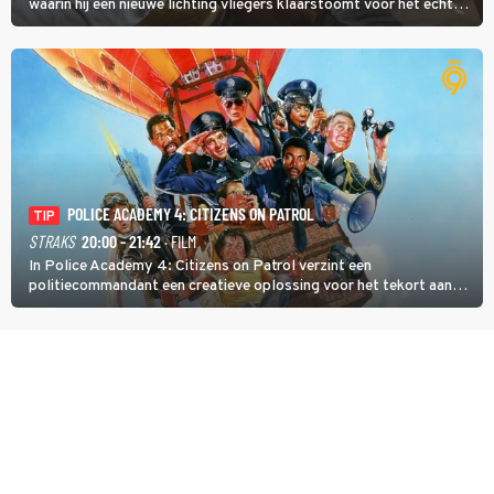
waarin hij een nieuwe lichting vliegers klaarstoomt voor het echte
werk.
POLICE ACADEMY 4: CITIZENS ON PATROL
TIP
STRAKS
20:00 - 21:42
· FILM
In Police Academy 4: Citizens on Patrol verzint een
politiecommandant een creatieve oplossing voor het tekort aan
agenten.