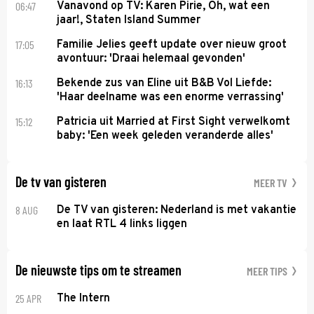
06:47
Vanavond op TV: Karen Pirie, Oh, wat een
jaar!, Staten Island Summer
17:05
Familie Jelies geeft update over nieuw groot
avontuur: 'Draai helemaal gevonden'
16:13
Bekende zus van Eline uit B&B Vol Liefde:
'Haar deelname was een enorme verrassing'
15:12
Patricia uit Married at First Sight verwelkomt
baby: 'Een week geleden veranderde alles'
De tv van gisteren
MEER TV
8 AUG
De TV van gisteren: Nederland is met vakantie
en laat RTL 4 links liggen
De nieuwste tips om te streamen
MEER TIPS
25 APR
The Intern