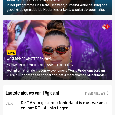
In het programma Ons Kent Ons test journalist Anke de Jong hoe
goed zij de gemiddelde Nederlander kent, waarbij de voormalig
hoofdredacteur van modebladen Glamour en Elle het samen met
rapper Keizer opneemt tegen Edson da Graça en Marc-Marie
Huijbregts.
LIVE
WORLDPRIDE AMSTERDAM 2026
STRAKS
19:05 - 20:00
· NIEUWS/ACTUALITEITEN
Het internationale lhbtqia+-evenement WorldPride Amsterdam
2026 sluit af met een concert op het Amsterdamse Museumplein.
Anita Doth is een van de optredende artiesten. In de jaren 90
veroverde ze de wereld als zangeres van 2Unlimited.
Laatste nieuws van TVgids.nl
MEER NIEUWS
08:36
De TV van gisteren: Nederland is met vakantie
en laat RTL 4 links liggen