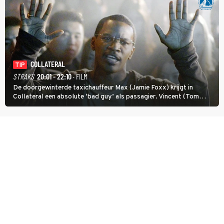
COLLATERAL
TIP
STRAKS
20:01 - 22:10
· FILM
De doorgewinterde taxichauffeur Max (Jamie Foxx) krijgt in
Collateral een absolute ‘bad guy’ als passagier. Vincent (Tom
Cruise) heeft hem nodig om hem de stad door te loodsen om een
wel heel lugubere reden.