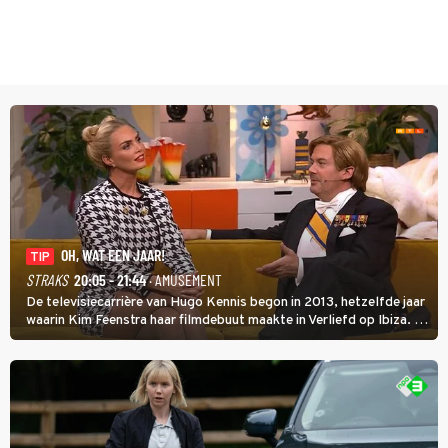
OH, WAT EEN JAAR!
TIP
STRAKS
20:05 - 21:44
· AMUSEMENT
De televisiecarrière van Hugo Kennis begon in 2013, hetzelfde jaar
waarin Kim Feenstra haar filmdebuut maakte in Verliefd op Ibiza. In
Oh, Wat een Jaar! wordt duidelijk wat ze nog meer weten van het
jaar waarin ze allebei eindtwintigers waren.