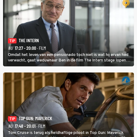
THE INTERN
TIP
NU
17:27 - 20:00
· FILM
Omdat het leven van een pensionado toch niet is wat hij ervan had
verwacht, gaat weduwnaar Ben in de film The Intern stage lopen
bij de hippe webwinkel van Jules, wat een gouden zet blijkt te zijn.
TOP GUN: MAVERICK
TIP
NU
17:48 - 20:01
· FILM
Tom Cruise is terug als heldhaftige piloot in Top Gun: Maverick