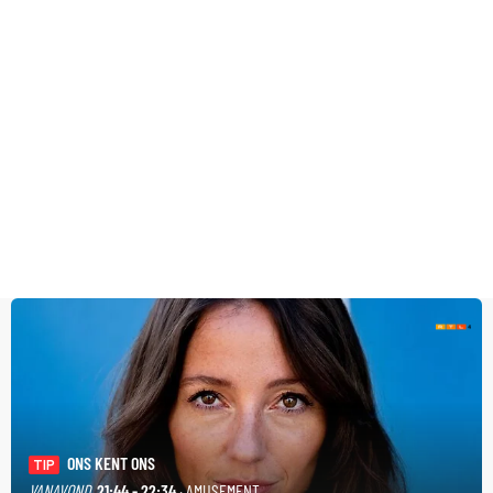
ONS KENT ONS
TIP
VANAVOND
21:44 - 22:34
· AMUSEMENT