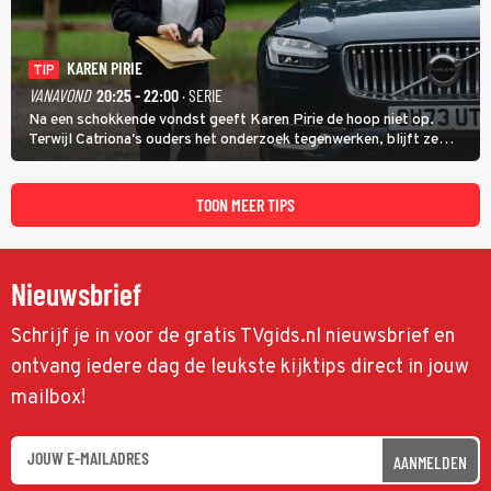
KAREN PIRIE
TIP
VANAVOND
20:25 - 22:00
· SERIE
Na een schokkende vondst geeft Karen Pirie de hoop niet op.
Terwijl Catriona's ouders het onderzoek tegenwerken, blijft ze
speuren naar Adam. In deze slotaflevering van Karen Pirie leidt het
spoor via Frankrijk en Italië naar Malta.
TOON MEER TIPS
Nieuwsbrief
Schrijf je in voor de gratis TVgids.nl nieuwsbrief en
ontvang iedere dag de leukste kijktips direct in jouw
mailbox!
AANMELDEN