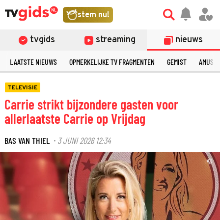
stem nu!
tvgids
streaming
nieuws
LAATSTE NIEUWS
OPMERKELIJKE TV FRAGMENTEN
GEMIST
AMUSE
TELEVISIE
Carrie strikt bijzondere gasten voor
allerlaatste Carrie op Vrijdag
BAS VAN THIEL
3 JUNI 2026 12:34
·
©