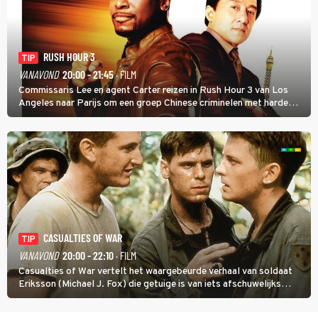
RUSH HOUR 3
TIP
VANAVOND
20:00 - 21:45
· FILM
Commissaris Lee en agent Carter reizen in Rush Hour 3 van Los
Angeles naar Parijs om een groep Chinese criminelen met harde
hand aan te pakken.
CASUALTIES OF WAR
TIP
VANAVOND
20:00 - 22:10
· FILM
Casualties of War vertelt het waargebeurde verhaal van soldaat
Eriksson (Michael J. Fox) die getuige is van iets afschuwelijks
tijdens de Vietnamoorlog. Hij besluit uit de school te klappen.