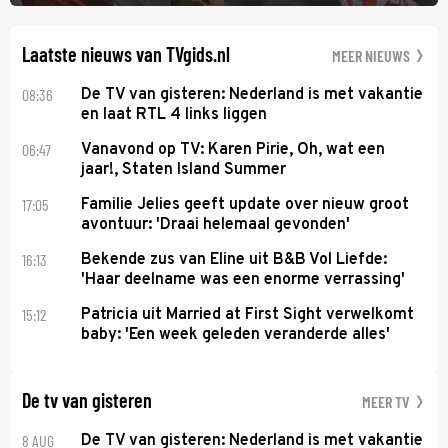
verderop. Feyenoord trok de Spaanse spits Nacho Ferri aan van
KVC Westerlo uit België.
Laatste nieuws van TVgids.nl
MEER NIEUWS
08:36
De TV van gisteren: Nederland is met vakantie
en laat RTL 4 links liggen
06:47
Vanavond op TV: Karen Pirie, Oh, wat een
jaar!, Staten Island Summer
17:05
Familie Jelies geeft update over nieuw groot
avontuur: 'Draai helemaal gevonden'
16:13
Bekende zus van Eline uit B&B Vol Liefde:
'Haar deelname was een enorme verrassing'
15:12
Patricia uit Married at First Sight verwelkomt
baby: 'Een week geleden veranderde alles'
De tv van gisteren
MEER TV
8 AUG
De TV van gisteren: Nederland is met vakantie