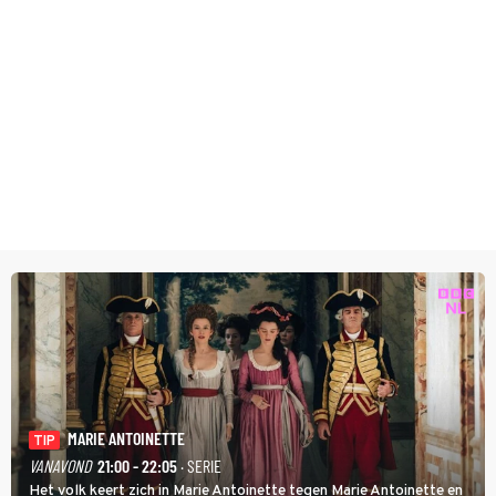
MARIE ANTOINETTE
TIP
VANAVOND
21:00 - 22:05
· SERIE
Het volk keert zich in Marie Antoinette tegen Marie Antoinette en