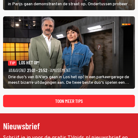
in Parijs gaan demonstranten de straat op. Ondertussen probeert
Marie Antoinette landgoed Saint-Cloud te kopen. Ze wil daar haar
kinderen veilig laten opgroeien.
LOS HET OP!
TIP
VANAVOND
21:01 - 21:52
· AMUSEMENT
Drie duo’s van BN’ers gaan in Los het op! in een parkeergarage de
meest bizarre uitdagingen aan. De twee beste duo’s spelen een
onderlinge finale. Met in deze aflevering onder anderen cabaretiers
Nabil Aoulad Ayad en Annick Boer.
TOON MEER TIPS
Nieuwsbrief