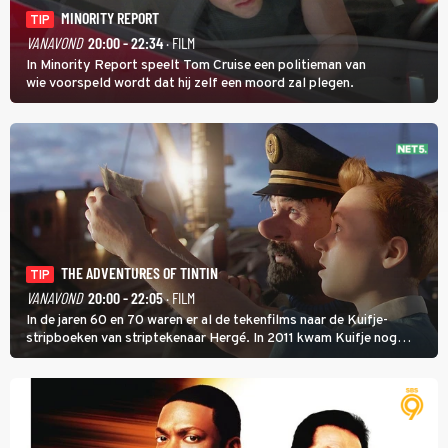
MINORITY REPORT
TIP
VANAVOND
20:00 - 22:34
· FILM
In Minority Report speelt Tom Cruise een politieman van
wie voorspeld wordt dat hij zelf een moord zal plegen.
THE ADVENTURES OF TINTIN
TIP
VANAVOND
20:00 - 22:05
· FILM
In de jaren 60 en 70 waren er al de tekenfilms naar de Kuifje-
stripboeken van striptekenaar Hergé. In 2011 kwam Kuifje nog
meer tot leven in The Adventures of Tintin van Steven Spielberg.