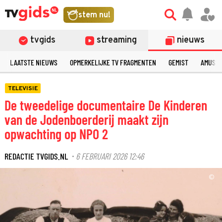
stem nu!
tvgids
streaming
nieuws
LAATSTE NIEUWS
OPMERKELIJKE TV FRAGMENTEN
GEMIST
AMUSE
TELEVISIE
De tweedelige documentaire De Kinderen
van de Jodenboerderij maakt zijn
opwachting op NPO 2
REDACTIE TVGIDS.NL
6 FEBRUARI 2026 12:46
·
©