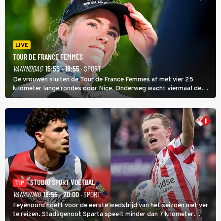
LIVE
TOUR DE FRANCE FEMMES
VANMIDDAG
15:55 - 18:55
· SPORT
De vrouwen sluiten de Tour de France Femmes af met vier 25
kilometer lange rondes door Nice. Onderweg wacht viermaal de
zware Col d'Èze. Aan de finish op de Promenade des Anglais krijgt
de eindwinnaar de laatste gele trui.
STUDIO SPORT VOETBAL
TIP
VANAVOND
18:55 - 20:00
· SPORT
Feyenoord hoeft voor de eerste wedstrijd van het seizoen niet ver
te reizen. Stadsgenoot Sparta speelt minder dan 7 kilometer