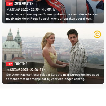
ZOMERGASTEN
TIP
VANAVOND
20:20 - 23:30
· INFORMATIEF
In de derde aflevering van Zomergasten is de kleurrijke actrice en
muzikante Merel Pauw te gast, wiens uitspraken vooraf een
boeiende avond beloven: 'Mijn ideale televisieavond is zoals mijn
identiteit: grenzeloos, absurd en vol angsten'.
EUROTRIP
TIP
VANAVOND
20:31 - 22:06
· FILM
Een Amerikaanse tiener reist in Eurotrip naar Europa om het goed
te maken met het meisje dat hij voor een jongen aanzag.