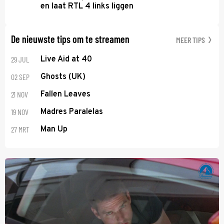
en laat RTL 4 links liggen
De nieuwste tips om te streamen
MEER TIPS
29 JUL
Live Aid at 40
02 SEP
Ghosts (UK)
21 NOV
Fallen Leaves
19 NOV
Madres Paralelas
27 MRT
Man Up