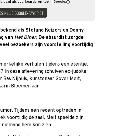
Vgids.nl als voorkeursbron toe in Google.
DS.NL JE GOOGLE-FAVORIET
bekend als Stefano Keizers en Donny
ing van
Het Diner
. De absurdist zorgde
veel bezoekers zijn voorstelling voortijdig
erkelijke verhalen tijdens een etentje.
d? In deze aflevering schuiven ex-judoka
r Bas Nijhuis, kunstenaar Gover Meit,
 Karin Bloemen aan.
umor. Tijdens een recent optreden in
ek voortijdig de zaal. Meit speelde zijn
or niemand hem kon zien.