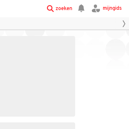
mijngids
zoeken