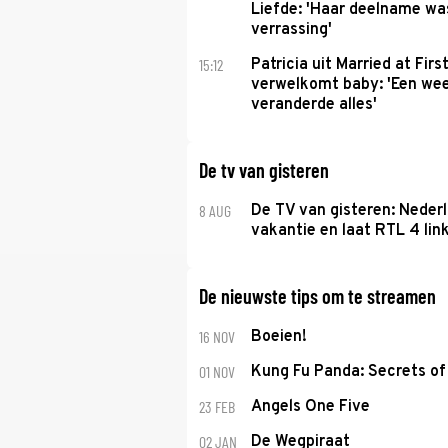
Liefde: 'Haar deelname w
verrassing'
15:12
Patricia uit Married at Firs
verwelkomt baby: 'Een we
veranderde alles'
De tv van gisteren
8 AUG
De TV van gisteren: Nederl
vakantie en laat RTL 4 link
De nieuwste tips om te streamen
16 NOV
Boeien!
01 NOV
Kung Fu Panda: Secrets of 
23 FEB
Angels One Five
02 JAN
De Wegpiraat