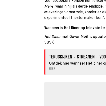
Veel bezoekers kenden hem enkel v
Mens
, waarin hij als derde eindigde
afleveringen omarmde, zonder er eigen
experimenteel theatermaker ben”, ve
Wanneer is Het Diner op televisie te
Het Diner
met Gover Meit is op zater
SBS 6.
TERUGKIJKEN
STREAMEN
VOO
·
·
Ontdek hier wanneer Het diner op
HIER