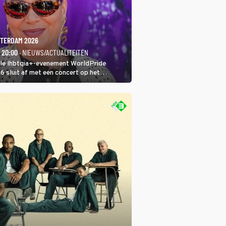
TERDAM 2026
- 20:00
· NIEUWS/ACTUALITEITEN
ale lhbtqia+-evenement WorldPride
sluit af met een concert op het
eumplein. Anita Doth is een van de
sten. In de jaren 90 veroverde ze de
eres van 2Unlimited.