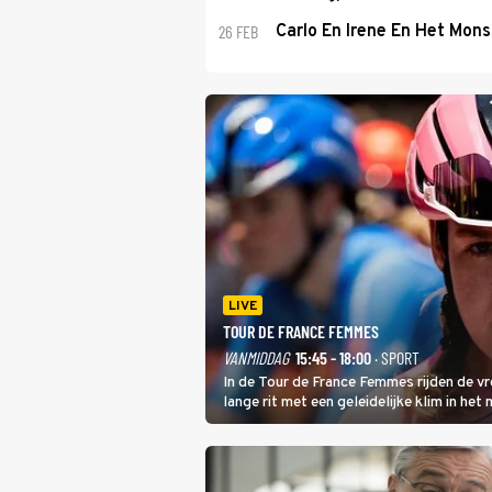
26 FEB
Carlo En Irene En Het Mons
LIVE
TOUR DE FRANCE FEMMES
VANMIDDAG
15:45 - 18:00
· SPORT
In de Tour de France Femmes rijden de v
lange rit met een geleidelijke klim in het
dat is de temperatuur. Het kan in Nice n