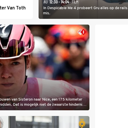
NU
12:30 - 14:04
· FILM
ter Van Toth
In Despicable Me 4 probeert Gru alles op de rails
mis.
rouwen van Sisteron naar Nice, een 175 kilometer
 midden. Dat is mogelijk niet de zwaarste hindernis,
amelijk bloedheet worden.