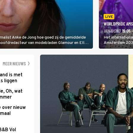
LIVE
WORLDPRIDE AMS
VANAVOND
19:05 
rnalist Anke de Jong hoe goed zij de gemiddelde
Het internation
 hoofdredacteur van modebladen Glamour en Elle
Amsterdam 2026 
gen Edson da Graça en Marc-Marie Huijbregts.
Amsterdamse Mus
optredende artie
wereld als zang
MEER NIEUWS
and is met
s liggen
e, Oh, wat
Summer
e over nieuw
emaal
 B&B Vol