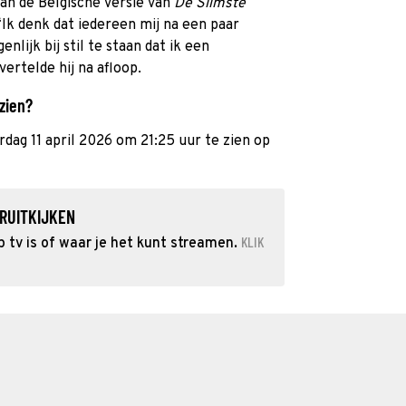
an de Belgische versie van
De Slimste
. “Ik denk dat iedereen mij na een paar
lijk bij stil te staan dat ik een
rtelde hij na afloop.
 zien?
dag 11 april 2026 om 21:25 uur te zien op
RUITKIJKEN
KLIK
 tv is of waar je het kunt streamen.