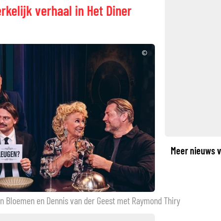
kelijk verhaal in Het Diner
©
Meer nieuws v
arin Bloemen en Dennis van der Geest met Raymond Thiry