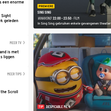
as een enorme
PREMIERE
SING SING
t Sight
VANAVOND
22:00 - 23:50
· FILM
ek geleden
In Sing Sing gebruiken enkele gevangenen theater 
MEER TV
and is met
s liggen
MEER TIPS
the Scroll
DESPICABLE ME 4
TIP