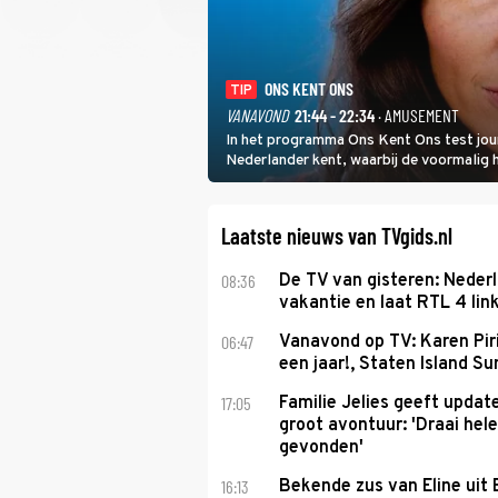
ONS KENT ONS
TIP
VANAVOND
21:44 - 22:34
· AMUSEMENT
In het programma Ons Kent Ons test jou
Nederlander kent, waarbij de voormalig
het samen met rapper Keizer opneemt te
Laatste nieuws van TVgids.nl
08:36
De TV van gisteren: Nederl
vakantie en laat RTL 4 link
06:47
Vanavond op TV: Karen Piri
een jaar!, Staten Island 
17:05
Familie Jelies geeft updat
groot avontuur: 'Draai hel
gevonden'
16:13
Bekende zus van Eline uit