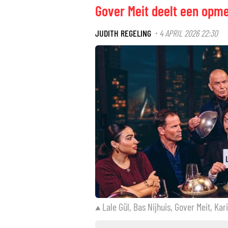
Gover Meit deelt een opmer
JUDITH REGELING
4 APRIL 2026 22:30
·
Lale Gül, Bas Nijhuis, Gover Meit, K