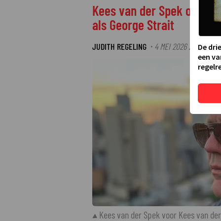
Kees van der Spek ontmask
als George Strait
JUDITH REGELING
4 MEI 2026 21:55
·
De dri
een va
regelre
Kees van der Spek voor Kees van de