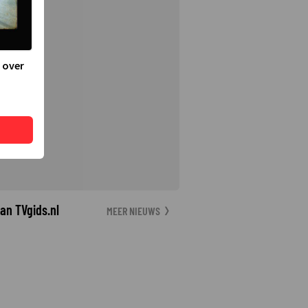
 over
an TVgids.nl
MEER NIEUWS