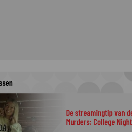
issen
Welke programma's li
kop in de vierde kwali