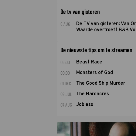
De tv van gisteren
6 AUG
De TV van gisteren: Van O
Waarde overtroeft B&B Vol
De nieuwste tips om te streamen
05:00
Beast Race
00:00
Monsters of God
01 DEC
The Good Ship Murder
08 JUL
The Hardacres
07 AUG
Jobless