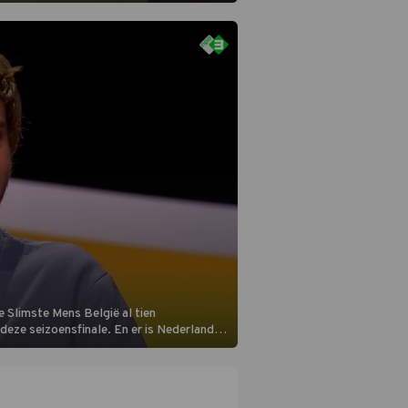
 Slimste Mens België al tien
n deze seizoensfinale. En er is Nederlandse
aats aan de jurytafel.