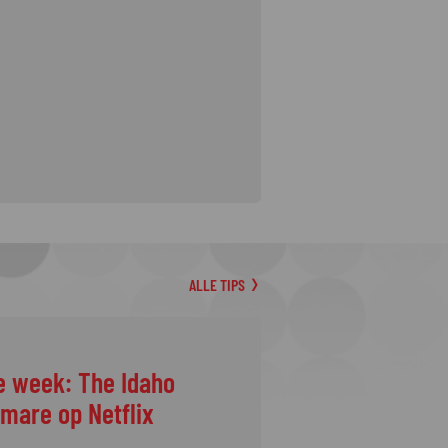
ALLE TIPS
ggen momenteel op
ficatieronde?