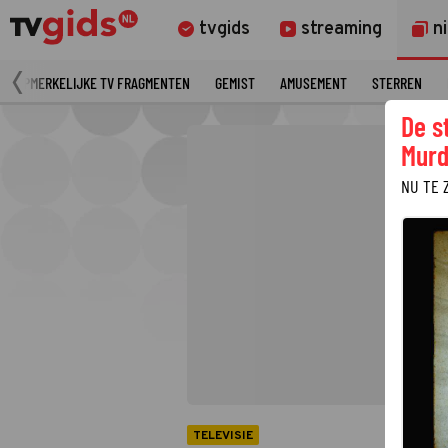
tvgids
streaming
n
OPMERKELIJKE TV FRAGMENTEN
GEMIST
AMUSEMENT
STERREN
De s
Murd
NU TE 
TELEVISIE