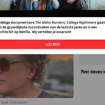
ert oplichter die zich voordoet
edelige documentaire
The Idaho Murders: College Nightmare
gaat
n de gruwelijkste moordzaken van de laatste jaren en is een
chte hit op Netflix. Wij vertellen je waarom!
©
LEES MEER
Meer nieuws v
r Spek Ontmaskert