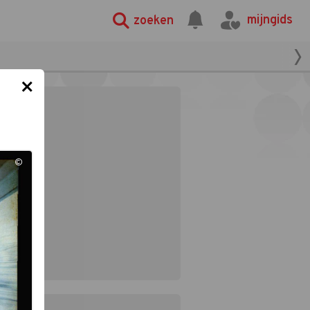
mijngids
zoeken
×
©