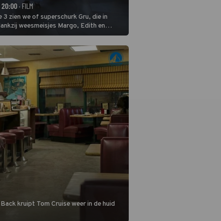
- 20:00
· FILM
 3 zien we of superschurk Gru, die in
ankzij weesmeisjes Margo, Edith en
ap naar het rechte pad maakte, ook op
blijven.
 Back kruipt Tom Cruise weer in de huid