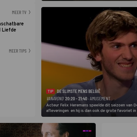
MEER TV
nschatbare
 Liefde
MEER TIPS
DE SLIMSTE MENS BELGIË
TIP
VANAVOND
20:20 - 21:40
· AMUSEMENT
Acteur Felix Heremans speelde dit seizoen van De
afleveringen en hij is dan ook de grote favoriet i
inbreng, want komiek Soundos El Ahmadi neemt pl