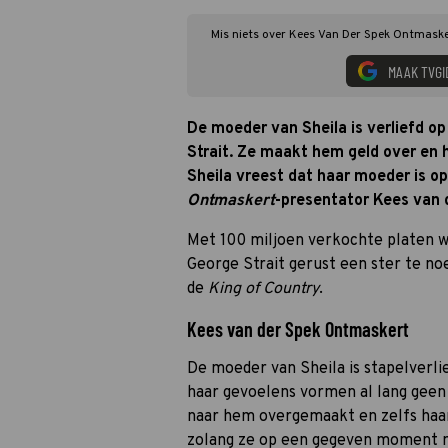
Mis niets over Kees Van Der Spek Ontmasker
MAAK TVGI
De moeder van Sheila is verliefd o
Strait. Ze maakt hem geld over en 
Sheila vreest dat haar moeder is o
Ontmaskert
-presentator Kees van d
Met 100 miljoen verkochte platen w
George Strait gerust een ster te noe
de
King of Country
.
Kees van der Spek Ontmaskert
De moeder van Sheila is stapelverli
haar gevoelens vormen al lang geen 
naar hem overgemaakt en zelfs haar 
zolang ze op een gegeven moment ma