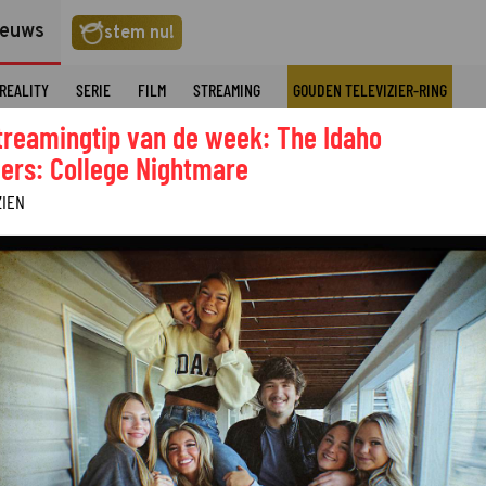
ieuws
stem nu!
REALITY
SERIE
FILM
STREAMING
GOUDEN TELEVIZIER-RING
treamingtip van de week: The Idaho
ers: College Nightmare
ZIEN