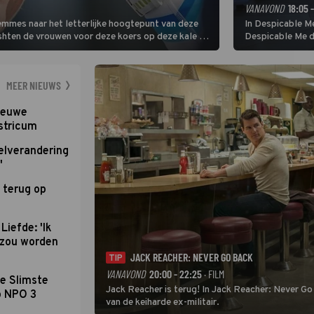
VANAVOND
18:05 
Femmes naar het letterlijke hoogtepunt van deze
In Despicable Me
ishten de vrouwen voor deze koers op deze kale col
Despicable Me d
e slotklim is vlak.
Agnes de overst
dat pad weet te 
MEER NIEUWS
nieuwe
stricum
elverandering
'
 terug op
Liefde: 'Ik
d zou worden
JACK REACHER: NEVER GO BACK
TIP
VANAVOND
20:00 - 22:25
· FILM
e Slimste
Jack Reacher is terug! In Jack Reacher: Never Go
p NPO 3
van de keiharde ex-militair.