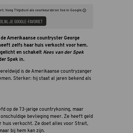
t. Voeg TVgids.nl als voorkeursbron toe in Google.
DS.NL JE GOOGLE-FAVORIET
p de Amerikaanse countryster George
heeft zelfs haar huis verkocht voor hem.
pgelicht en schakelt
Kees van der Spek
er Spek in.
ereldwijd is de Amerikaanse countryzanger
men. Sterker: hij staat al jaren bekend als
efd op de 73-jarige countrykoning, maar
onschuldige bevlieging meer. Ze heeft geld
huis verkocht. Ze doet alles voor Strait,
ar bij hem kan zijn.