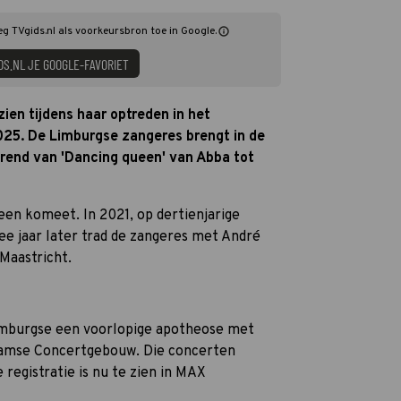
eg TVgids.nl als voorkeursbron toe in Google.
DS.NL JE GOOGLE-FAVORIET
ien tijdens haar optreden in het
5. De Limburgse zangeres brengt in de
end van 'Dancing queen' van Abba tot
en komeet. In 2021, op dertienjarige
e jaar later trad de zangeres met André
 Maastricht.
imburgse een voorlopige apotheose met
damse Concertgebouw. Die concerten
registratie is nu te zien in MAX