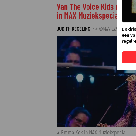
Van The Voice Kids naar
in MAX Muziekspecial
JUDITH REGELING
4 MAART 2026 12:16
·
De dri
een va
regelre
Emma Kok in MAX Muziekspecial