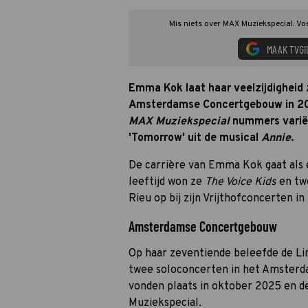
Mis niets over MAX Muziekspecial. Vo
MAAK TVGI
Emma Kok laat haar veelzijdigheid z
Amsterdamse Concertgebouw in 202
MAX Muziekspecial
nummers variër
'Tomorrow' uit de musical
Annie
.
De carrière van Emma Kok gaat als e
leeftijd won ze
The Voice Kids
en twe
Rieu op bij zijn Vrijthofconcerten in
Amsterdamse Concertgebouw
Op haar zeventiende beleefde de L
twee soloconcerten in het Amster
vonden plaats in oktober 2025 en de 
Muziekspecial.