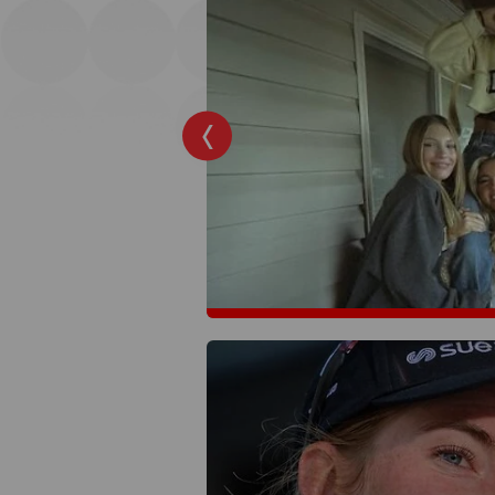
omenteel op
ronde?
ingronde van de
gang. Tijd dus voor