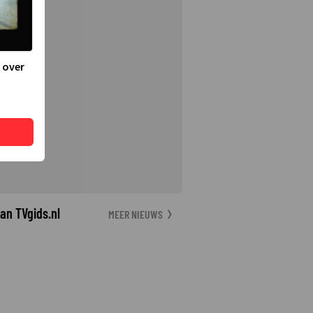
 over
an TVgids.nl
MEER NIEUWS