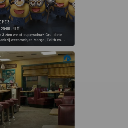
E ME 3
- 20:00
· FILM
 3 zien we of superschurk Gru, die in
ankzij weesmeisjes Margo, Edith en
ap naar het rechte pad maakte, ook op
blijven.