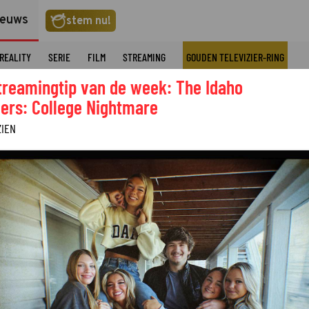
ieuws
stem nu!
REALITY
SERIE
FILM
STREAMING
GOUDEN TELEVIZIER-RING
treamingtip van de week: The Idaho
ers: College Nightmare
ZIEN