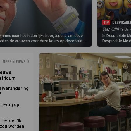
DESPICABL
TIP
VANAVOND
18:05 
Femmes naar het letterlijke hoogtepunt van deze
In Despicable Me
ishten de vrouwen voor deze koers op deze kale col
Despicable Me d
e slotklim is vlak.
Agnes de overst
dat pad weet te 
MEER NIEUWS
nieuwe
stricum
elverandering
'
 terug op
Liefde: 'Ik
d zou worden