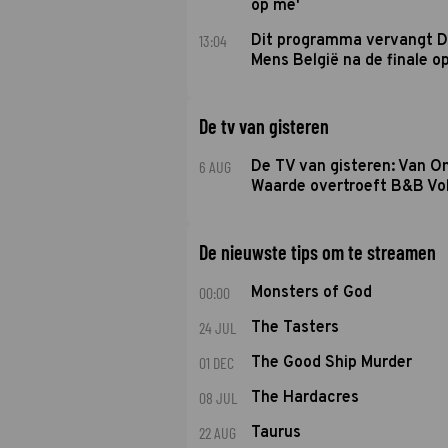
op me'
13:04
Dit programma vervangt D
Mens België na de finale o
De tv van gisteren
6 AUG
De TV van gisteren: Van O
Waarde overtroeft B&B Vol
De nieuwste tips om te streamen
00:00
Monsters of God
24 JUL
The Tasters
01 DEC
The Good Ship Murder
08 JUL
The Hardacres
22 AUG
Taurus