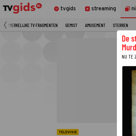
tvgids
streaming
n
OPMERKELIJKE TV FRAGMENTEN
GEMIST
AMUSEMENT
STERREN
De s
Murd
NU TE 
TELEVISIE