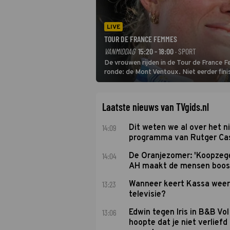
LIVE
TOUR DE FRANCE FEMMES
VANMIDDAG
15:20 - 18:00
· SPORT
De vrouwen rijden in de Tour de France 
ronde: de Mont Ventoux. Niet eerder fin
uit de buitencategorie. De aanloop naar d
Laatste nieuws van TVgids.nl
14:09
Dit weten we al over het 
programma van Rutger Ca
14:04
De Oranjezomer: 'Koopzeg
AH maakt de mensen boos
13:23
Wanneer keert Kassa weer
televisie?
13:06
Edwin tegen Iris in B&B Vol 
hoopte dat je niet verlief