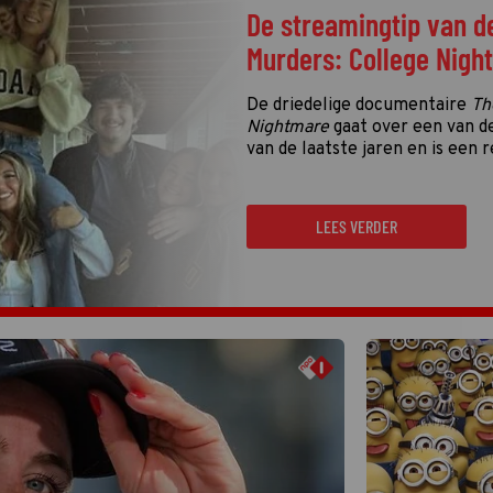
De streamingtip van d
Murders: College Nigh
De driedelige documentaire
Th
Nightmare
gaat over een van d
van de laatste jaren en is een r
LEES VERDER