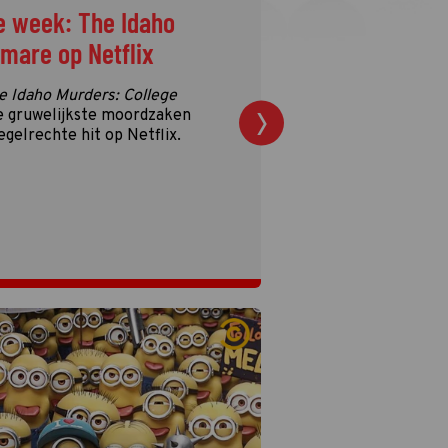
e week: The Idaho
tmare op Netflix
e Idaho Murders: College
e gruwelijkste moordzaken
egelrechte hit op Netflix.