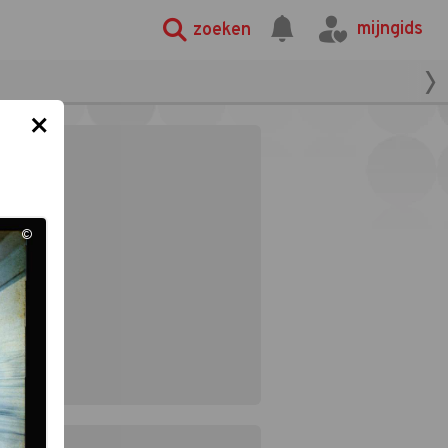
mijngids
zoeken
×
©