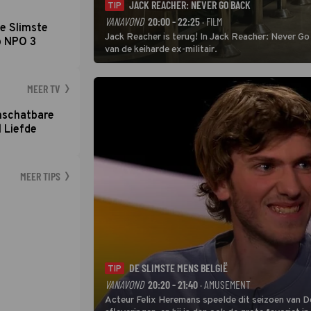
JACK REACHER: NEVER GO BACK
TIP
VANAVOND
20:00 - 22:25
· FILM
e Slimste
Jack Reacher is terug! In Jack Reacher: Never Go
p NPO 3
van de keiharde ex-militair.
MEER TV
nschatbare
 Liefde
MEER TIPS
DE SLIMSTE MENS BELGIË
TIP
VANAVOND
20:20 - 21:40
· AMUSEMENT
Acteur Felix Heremans speelde dit seizoen van De