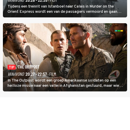
Tijdens een treinrit van Istanboel naar Calais in Murder on the
Orient Express wordt een van de passagiers vermoord en gaan
detective Hercule Poirot en zijn snor uitzoeken wie van de andere
treinreizigers de dader is.
THE OUTPOST
TIP
VANAVOND
20:27 - 22:57
· FILM
In The Outpost wordt een groep Amerikaanse soldaten op een
heilloze missie naar een vallei in Afghanistan gestuurd, maar wie
overleeft daar een aanval?