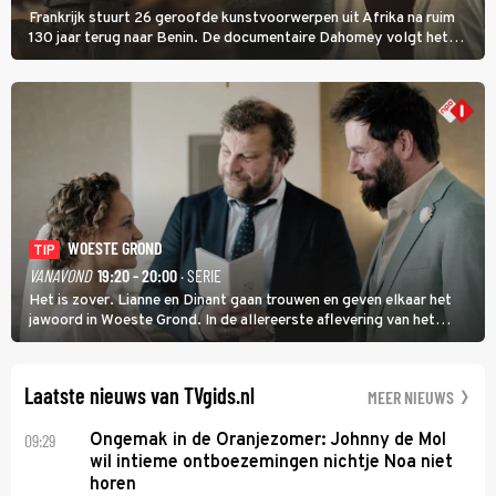
Frankrijk stuurt 26 geroofde kunstvoorwerpen uit Afrika na ruim
130 jaar terug naar Benin. De documentaire Dahomey volgt het
transport en toont de aankomst. Inwoners van Benin bespreken de
betekenis van de teruggave.
WOESTE GROND
TIP
VANAVOND
19:20 - 20:00
· SERIE
Het is zover. Lianne en Dinant gaan trouwen en geven elkaar het
jawoord in Woeste Grond. In de allereerste aflevering van het
eerste seizoen kwam Lianne vanuit de Randstad naar Twente. Daar
is ze inmiddels helemaal op haar plek.
Laatste nieuws van TVgids.nl
MEER NIEUWS
09:29
Ongemak in de Oranjezomer: Johnny de Mol
wil intieme ontboezemingen nichtje Noa niet
horen