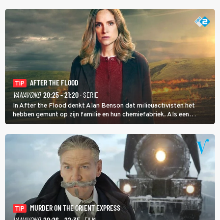
AFTER THE FLOOD
TIP
VANAVOND
20:25 - 21:20
· SERIE
In After the Flood denkt Alan Benson dat milieuactivisten het
hebben gemunt op zijn familie en hun chemiefabriek. Als een
brandende boodschap in het veen de boel op scherp zet, besluit
Jo Marshall de jonge Finn Allen aan de tand te voelen.
MURDER ON THE ORIENT EXPRESS
TIP
VANAVOND
20:26 - 22:35
· FILM