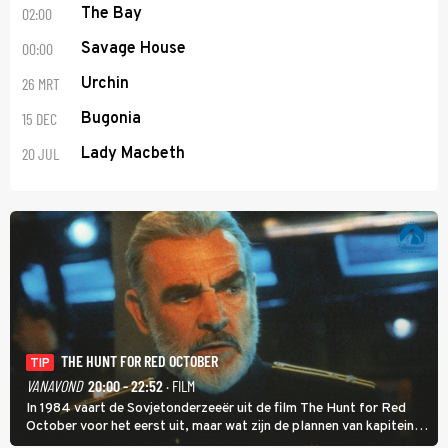
02:00
The Bay
00:00
Savage House
26 MRT
Urchin
15 DEC
Bugonia
20 JUL
Lady Macbeth
THE HUNT FOR RED OCTOBER
TIP
VANAVOND
20:00 - 22:52
· FILM
In 1984 vaart de Sovjetonderzeeër uit de film The Hunt for Red
October voor het eerst uit, maar wat zijn de plannen van kapitein
Marko Ramius?