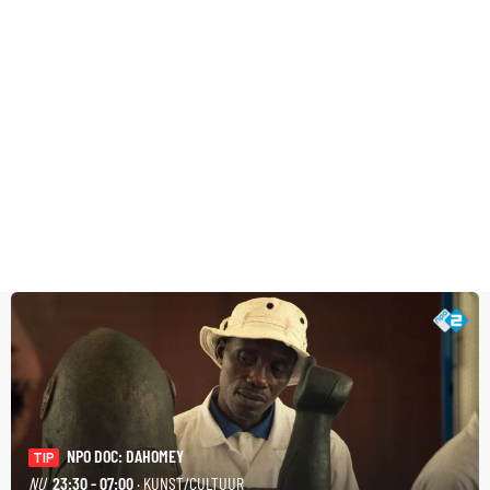
NPO DOC: DAHOMEY
TIP
NU
23:30 - 07:00
· KUNST/CULTUUR