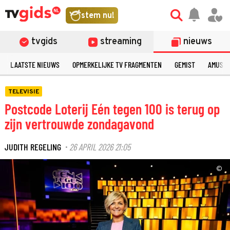
stem nu!
tvgids
streaming
nieuws
LAATSTE NIEUWS
OPMERKELIJKE TV FRAGMENTEN
GEMIST
AMUSE
TELEVISIE
Postcode Loterij Eén tegen 100 is terug op
zijn vertrouwde zondagavond
JUDITH REGELING
26 APRIL 2026 21:05
·
©