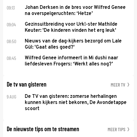
09:13
Johan Derksen in de bres voor Wilfred Genee
na overspelgeruchten: ‘Hetze’
09:04
Gezinsuitbreiding voor Urk!-ster Mathilde
Keuter: 'De kinderen vinden het erg leuk'
08:50
Nieuws van de dag-kijkers bezorgd om Lale
Gül: 'Gaat alles goed?'
08:45
Wilfred Genee informeert in Mi dushi naar
liefdesleven Frogers: ‘Werkt alles nog?’
De tv van gisteren
MEER TV
9 AUG
De TV van gisteren: zomerse herhalingen
kunnen kijkers niet bekoren, De Avondetappe
scoort
De nieuwste tips om te streamen
MEER TIPS