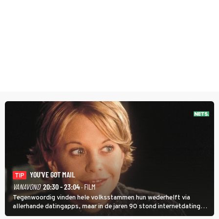
YOU'VE GOT MAIL
TIP
VANAVOND
20:30 - 23:04
· FILM
Tegenwoordig vinden hele volksstammen hun wederhelft via
allerhande datingapps, maar in de jaren 90 stond internetdating
nog in de kinderschoenen. In de film You've Got Mail zie je dat