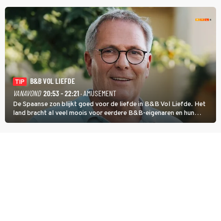
terug.
B&B VOL LIEFDE
TIP
VANAVOND
20:53 - 22:21
· AMUSEMENT
De Spaanse zon blijkt goed voor de liefde in B&B Vol Liefde. Het
land bracht al veel moois voor eerdere B&B-eigenaren en hun
partners. Ook Paul runt zijn gastenverblijf in Spanje. De 62-jarige
weduwnaar stuurt aan op een nieuw hoofdstuk.