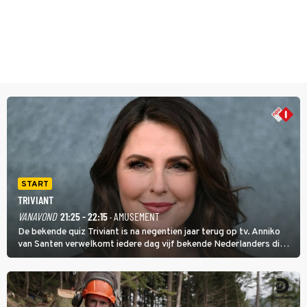
START
TRIVIANT
VANAVOND
21:25 - 22:15
· AMUSEMENT
De bekende quiz Triviant is na negentien jaar terug op tv. Anniko
van Santen verwelkomt iedere dag vijf bekende Nederlanders die
vragen beantwoorden in verschillende categorieën. De beste
speler gaat direct door naar de finaleweek.