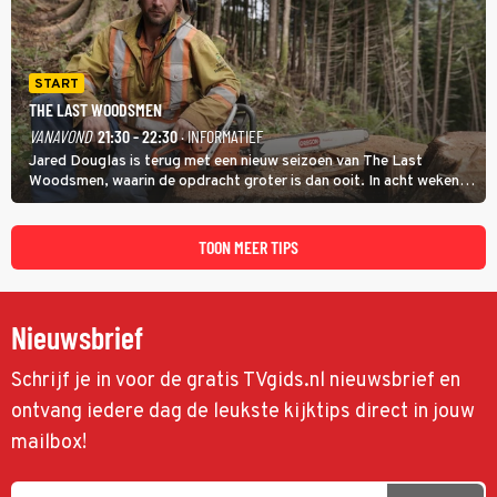
START
THE LAST WOODSMEN
VANAVOND
21:30 - 22:30
· INFORMATIEF
Jared Douglas is terug met een nieuw seizoen van The Last
Woodsmen, waarin de opdracht groter is dan ooit. In acht weken
tijd probeert hij een miljoen dollar bij elkaar te vergaren om de
toekomst van het houthakkersbedrijf te verzekeren.
TOON MEER TIPS
Nieuwsbrief
Schrijf je in voor de gratis TVgids.nl nieuwsbrief en
ontvang iedere dag de leukste kijktips direct in jouw
mailbox!