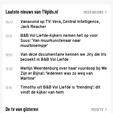
lijkt te zijn.
Laatste nieuws van TVgids.nl
MEER NIEUWS
06:47
Vanavond op TV: Vera, Central Intelligence,
Jack Reacher
22:16
B&B Vol Liefde-kijkers nemen het op voor
Suus: 'Van muurkunstenaar naar
muurbloempje'
19:56
Van deze documentaire kennen we Jiry die Iris
bezoekt in B&B Vol Liefde
18:36
Marlijn Weerdenburg over haar vuurdoop bij We
Zijn er Bijna!: 'Iedereen was zo weg van
Martine'
16:19
Timothy uit B&B Vol Liefde is 'trending': dit
vindt de kijker van hem
De tv van gisteren
MEER TV