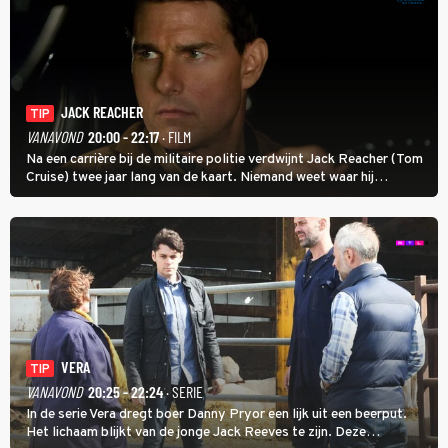
JACK REACHER
TIP
VANAVOND
20:00 - 22:17
· FILM
Na een carrière bij de militaire politie verdwijnt Jack Reacher (Tom
Cruise) twee jaar lang van de kaart. Niemand weet waar hij
uithangt, totdat moordverdachte James Barr naar hem vraagt.
VERA
TIP
VANAVOND
20:25 - 22:24
· SERIE
In de serie Vera dregt boer Danny Pryor een lijk uit een beerput.
Het lichaam blijkt van de jonge Jack Reeves te zijn. Deze