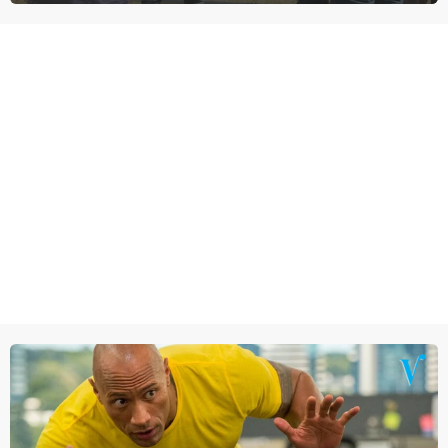
homoseksuele woonwagenbewoner had gebroken met zijn familie
en verliet het kamp met slaande ruzie.