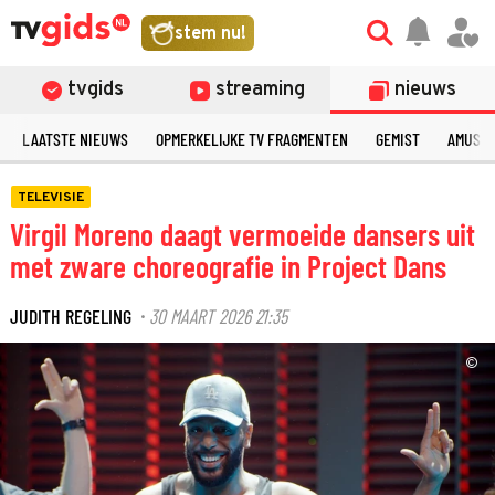
stem nu!
tvgids
streaming
nieuws
LAATSTE NIEUWS
OPMERKELIJKE TV FRAGMENTEN
GEMIST
AMUSE
TELEVISIE
Virgil Moreno daagt vermoeide dansers uit
met zware choreografie in Project Dans
JUDITH REGELING
30 MAART 2026 21:35
·
©