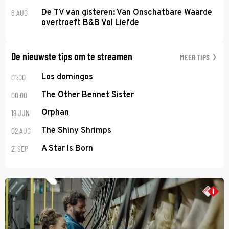
6 AUG
De TV van gisteren: Van Onschatbare Waarde
overtroeft B&B Vol Liefde
De nieuwste tips om te streamen
MEER TIPS
01:00
Los domingos
00:00
The Other Bennet Sister
19 JUN
Orphan
02 AUG
The Shiny Shrimps
21 SEP
A Star Is Born