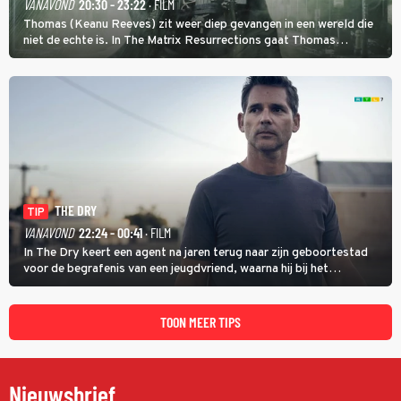
VANAVOND
20:30 - 23:22
· FILM
Thomas (Keanu Reeves) zit weer diep gevangen in een wereld die
niet de echte is. In The Matrix Resurrections gaat Thomas
proberen uit deze schijnwereld te ontsnappen.
THE DRY
TIP
VANAVOND
22:24 - 00:41
· FILM
In The Dry keert een agent na jaren terug naar zijn geboortestad
voor de begrafenis van een jeugdvriend, waarna hij bij het
onderzoeken van diens dood een verband begint te vermoeden
met een oude zaak.
TOON MEER TIPS
Nieuwsbrief