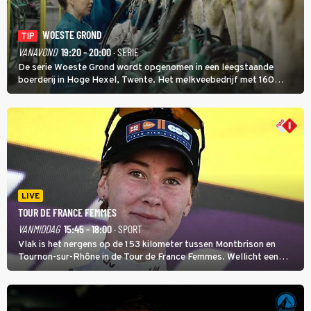
WOESTE GROND
TIP
VANAVOND
19:20 - 20:00
· SERIE
De serie Woeste Grond wordt opgenomen in een leegstaande
boerderij in Hoge Hexel, Twente. Het melkveebedrijf met 160
koeien moest sluiten, omdat het dicht bij een Natura 2000-gebied
ligt. In de serie heerst er een gevaarlijke veeziekte.
LIVE
TOUR DE FRANCE FEMMES
VANMIDDAG
15:45 - 18:00
· SPORT
Vlak is het nergens op de 153 kilometer tussen Montbrison en
Tournon-sur-Rhône in de Tour de France Femmes. Wellicht een
kans voor Nienke Vinke, die vorig jaar de witte trui won.