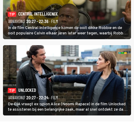
CENTRAL INTELLIGENCE
TIP
VANAVOND
20:27 - 22:36
· FILM
In de film Central Intelligence komen de ooit dikke Robbie en de
ooit populaire Calvin elkaar jaren later weer tegen, waarbij Robbie,
inmiddels supergespierd en werkzaam voor de CIA, Calvins hulp
goed kan gebruiken.
UNLOCKED
TIP
VANAVOND
20:27 - 22:24
· FILM
De CIA vraagt ex-spion Alice (Noomi Rapace) in de film Unlocked
te assisteren bij een belangrijke zaak, maar al snel ontdekt ze dat
degene die haar aanstelde kwade bedoelingen heeft.