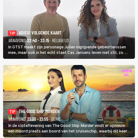
ADIEU! VOLGENDE KAART
TIP
VANAVOND
22:40 - 23:15
· RELIGIEUS
In GTST maakt zijn personage Julian ingrijpende gebeurtenissen
mee, maar ook in het echt staat Cas Jansens leven niet stil, zo
vertelt hij in Adieu! Volgende Kaart.
THE GOOD SHIP MURDER
TIP
VANAVOND
21:00 - 21:55
· SERIE
In de slotaflevering van The Good Ship Murder vindt er opnieuw
een moord plaats aan boord van het cruiseschip, waarbij dit keer
een bemanningslid het slachtoffer is en kapitein Marlowe de dader