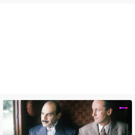
unieke amateurbeelden uit verschillende decennia. (HH)