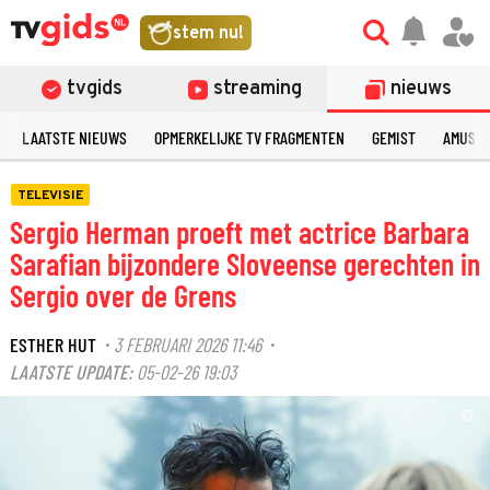
stem nu!
tvgids
streaming
nieuws
LAATSTE NIEUWS
OPMERKELIJKE TV FRAGMENTEN
GEMIST
AMUSE
TELEVISIE
Sergio Herman proeft met actrice Barbara
Sarafian bijzondere Sloveense gerechten in
Sergio over de Grens
ESTHER HUT
3 FEBRUARI 2026 11:46
·
·
LAATSTE UPDATE:
05-02-26 19:03
©