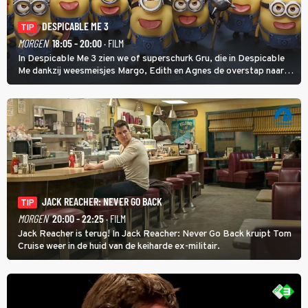
DESPICABLE ME 3
TIP
MORGEN
18:05 - 20:00
· FILM
In Despicable Me 3 zien we of superschurk Gru, die in Despicable
Me dankzij weesmeisjes Margo, Edith en Agnes de overstap naar
het rechte pad maakte, ook op dat pad weet te blijven.
JACK REACHER: NEVER GO BACK
TIP
MORGEN
20:00 - 22:25
· FILM
Jack Reacher is terug! In Jack Reacher: Never Go Back kruipt Tom
Cruise weer in de huid van de keiharde ex-militair.