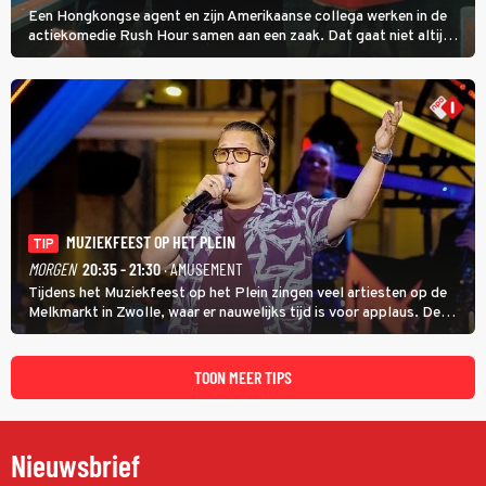
Een Hongkongse agent en zijn Amerikaanse collega werken in de
actiekomedie Rush Hour samen aan een zaak. Dat gaat niet altijd
van een leien dakje.
MUZIEKFEEST OP HET PLEIN
TIP
MORGEN
20:35 - 21:30
· AMUSEMENT
Tijdens het Muziekfeest op het Plein zingen veel artiesten op de
Melkmarkt in Zwolle, waar er nauwelijks tijd is voor applaus. De
grootste namen zijn André Hazes, Jannes, René Froger en
natuurlijk Rutger van Barneveld met zijn hit Zwoele Zomernachten.
TOON MEER TIPS
Nieuwsbrief