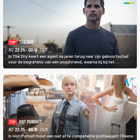
THE DRY
TIP
NU
22:24 - 00:41
· FILM
In The Dry keert een agent na jaren terug naar zijn geboortestad
voor de begrafenis van een jeugdvriend, waarna hij bij het
onderzoeken van diens dood een verband begint te vermoeden
met een oude zaak.
HOT PURSUIT
TIP
NU
22:35 - 00:19
· FILM
In Hot Pursuit moet een niet al te competente politieagent (Reese