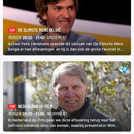
DE SLIMSTE MENS BELGIË
TIP
MORGEN
20:20 - 21:40
· AMUSEMENT
Acteur Felix Heremans speelde dit seizoen van De Slimste Mens
België al tien afleveringen en hij is dan ook de grote favoriet in
deze seizoensfinale. En er is Nederlandse inbreng, want komiek
Soundos El Ahmadi neemt plaats aan de jurytafel.
NEDERLAND OP FILM
TIP
MORGEN
20:25 - 21:05
· INFORMATIEF
In Nederland op Film gaan we deze aflevering terug naar het
zelfvoorzienende dorp van weleer, waarbij presentator Wim
Daniëls de kijkers meeneemt op reis door de tijd aan de hand van