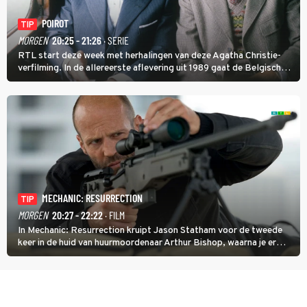
POIROT
TIP
MORGEN
20:25 - 21:26
· SERIE
RTL start deze week met herhalingen van deze Agatha Christie-
verfilming. In de allereerste aflevering uit 1989 gaat de Belgische
speurder op zoek naar een vermiste kok. Poirot raakt al snel
verwikkeld in een moordzaak. (HH)
MECHANIC: RESURRECTION
TIP
MORGEN
20:27 - 22:22
· FILM
In Mechanic: Resurrection kruipt Jason Statham voor de tweede
keer in de huid van huurmoordenaar Arthur Bishop, waarna je er
donder op kunt zeggen dat er van Bishops geplande pensioen niet
veel terechtkomt.