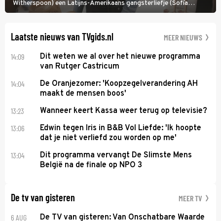
Witherspoon) een Latijns-Amerikaans gangsterliefje (Sofía
Vergara) beschermen tegen corrupte agenten en moordlustige
maffiatypes.
Laatste nieuws van TVgids.nl
MEER NIEUWS
14:09
Dit weten we al over het nieuwe programma
van Rutger Castricum
14:04
De Oranjezomer: 'Koopzegelverandering AH
maakt de mensen boos'
13:23
Wanneer keert Kassa weer terug op televisie?
13:06
Edwin tegen Iris in B&B Vol Liefde: 'Ik hoopte
dat je niet verliefd zou worden op me'
13:04
Dit programma vervangt De Slimste Mens
België na de finale op NPO 3
De tv van gisteren
MEER TV
6 AUG
De TV van gisteren: Van Onschatbare Waarde