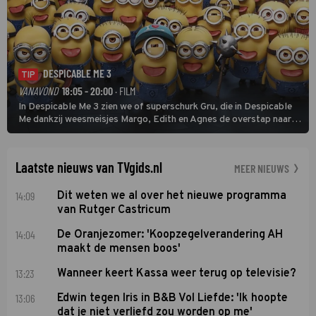
DESPICABLE ME 3
TIP
VANAVOND
18:05 - 20:00
· FILM
In Despicable Me 3 zien we of superschurk Gru, die in Despicable
Me dankzij weesmeisjes Margo, Edith en Agnes de overstap naar
het rechte pad maakte, ook op dat pad weet te blijven.
Laatste nieuws van TVgids.nl
MEER NIEUWS
14:09
Dit weten we al over het nieuwe programma
van Rutger Castricum
14:04
De Oranjezomer: 'Koopzegelverandering AH
maakt de mensen boos'
13:23
Wanneer keert Kassa weer terug op televisie?
13:06
Edwin tegen Iris in B&B Vol Liefde: 'Ik hoopte
dat je niet verliefd zou worden op me'