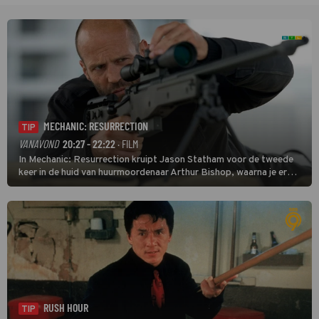
MECHANIC: RESURRECTION
TIP
VANAVOND
20:27 - 22:22
· FILM
In Mechanic: Resurrection kruipt Jason Statham voor de tweede
keer in de huid van huurmoordenaar Arthur Bishop, waarna je er
donder op kunt zeggen dat er van Bishops geplande pensioen niet
veel terechtkomt.
RUSH HOUR
TIP