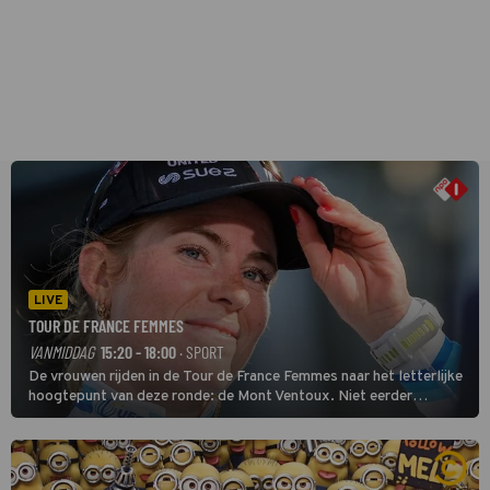
LIVE
TOUR DE FRANCE FEMMES
VANMIDDAG
15:20 - 18:00
· SPORT
De vrouwen rijden in de Tour de France Femmes naar het letterlijke
hoogtepunt van deze ronde: de Mont Ventoux. Niet eerder
finishten de vrouwen voor deze koers op deze kale col uit de
buitencategorie. De aanloop naar de slotklim is vlak.