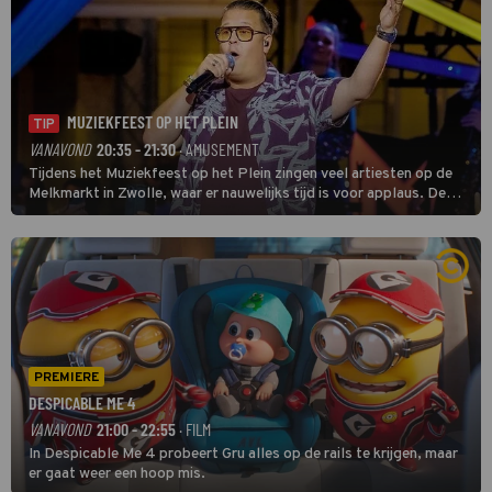
MUZIEKFEEST OP HET PLEIN
TIP
VANAVOND
20:35 - 21:30
· AMUSEMENT
Tijdens het Muziekfeest op het Plein zingen veel artiesten op de
Melkmarkt in Zwolle, waar er nauwelijks tijd is voor applaus. De
grootste namen zijn André Hazes, Jannes, René Froger en
natuurlijk Rutger van Barneveld met zijn hit Zwoele Zomernachten.
PREMIERE
DESPICABLE ME 4
VANAVOND
21:00 - 22:55
· FILM
In Despicable Me 4 probeert Gru alles op de rails te krijgen, maar
er gaat weer een hoop mis.