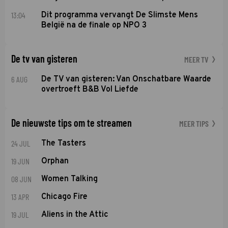
13:04
Dit programma vervangt De Slimste Mens
België na de finale op NPO 3
De tv van gisteren
MEER TV
6 AUG
De TV van gisteren: Van Onschatbare Waarde
overtroeft B&B Vol Liefde
De nieuwste tips om te streamen
MEER TIPS
24 JUL
The Tasters
19 JUN
Orphan
08 JUN
Women Talking
13 APR
Chicago Fire
19 JUL
Aliens in the Attic