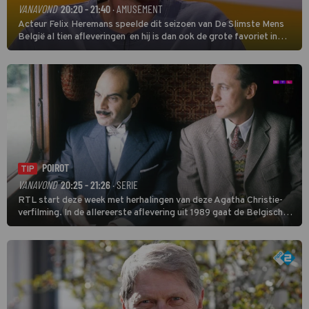
VANAVOND
20:20 - 21:40
· AMUSEMENT
Acteur Felix Heremans speelde dit seizoen van De Slimste Mens
België al tien afleveringen en hij is dan ook de grote favoriet in
deze seizoensfinale. En er is Nederlandse inbreng, want komiek
Soundos El Ahmadi neemt plaats aan de jurytafel.
POIROT
TIP
VANAVOND
20:25 - 21:26
· SERIE
RTL start deze week met herhalingen van deze Agatha Christie-
verfilming. In de allereerste aflevering uit 1989 gaat de Belgische
speurder op zoek naar een vermiste kok. Poirot raakt al snel
verwikkeld in een moordzaak. (HH)