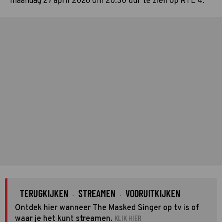
maandag 27 april 2026 om 20:30 uur te zien op RTL 4.
TERUGKIJKEN
STREAMEN
VOORUITKIJKEN
·
·
Ontdek hier wanneer The Masked Singer op tv is of
KLIK HIER
waar je het kunt streamen.