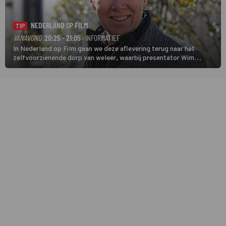
NEDERLAND OP FILM
TIP
VANAVOND
20:25 - 21:05
· INFORMATIEF
In Nederland op Film gaan we deze aflevering terug naar het
zelfvoorzienende dorp van weleer, waarbij presentator Wim
Daniëls de kijkers meeneemt op reis door de tijd aan de hand van
unieke amateurbeelden uit verschillende decennia. (HH)