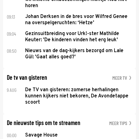
horen
09:13
Johan Derksen in de bres voor Wilfred Genee
na overspelgeruchten: ‘Hetze’
09:04
Gezinsuitbreiding voor Urk!-ster Mathilde
Keuter: 'De kinderen vinden het erg leuk'
08:50
Nieuws van de dag-kijkers bezorgd om Lale
Gül: 'Gaat alles goed?'
De tv van gisteren
MEER TV
9 AUG
De TV van gisteren: zomerse herhalingen
kunnen kijkers niet bekoren, De Avondetappe
scoort
De nieuwste tips om te streamen
MEER TIPS
00:00
Savage House