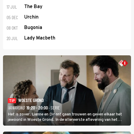
17 JUL
The Bay
05 DEC
Urchin
08 OKT
Bugonia
20 JUL
Lady Macbeth
WOESTE GROND
TIP
VANAVOND
19:20 - 20:00
· SERIE
Het is zover. Lianne en Dinant gaan trouwen en geven elkaar het
jawoord in Woeste Grond. In de allereerste aflevering van het
eerste seizoen kwam Lianne vanuit de Randstad naar Twente. Daar
is ze inmiddels helemaal op haar plek.