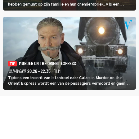
hebben gemunt op zijn familie en hun chemiefabriek. Als een
brandende boodschap in het veen de boel op scherp zet, besluit
Jo Marshall de jonge Finn Allen aan de tand te voelen.
MURDER ON THE ORIENT EXPRESS
TIP
VANAVOND
20:26 - 22:35
· FILM
Tijdens een treinrit van Istanboel naar Calais in Murder on the
Orient Express wordt een van de passagiers vermoord en gaan
detective Hercule Poirot en zijn snor uitzoeken wie van de andere
treinreizigers de dader is.