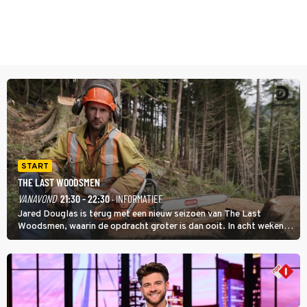
START
THE LAST WOODSMEN
VANAVOND
21:30 - 22:30
· INFORMATIEF
Jared Douglas is terug met een nieuw seizoen van The Last
Woodsmen, waarin de opdracht groter is dan ooit. In acht weken
tijd probeert hij een miljoen dollar bij elkaar te vergaren om de
toekomst van het houthakkersbedrijf te verzekeren.