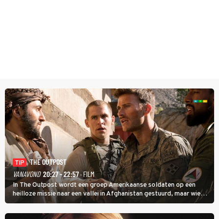
THE OUTPOST
TIP
VANAVOND
20:27 - 22:57
· FILM
In The Outpost wordt een groep Amerikaanse soldaten op een
heilloze missie naar een vallei in Afghanistan gestuurd, maar wie
overleeft daar een aanval?