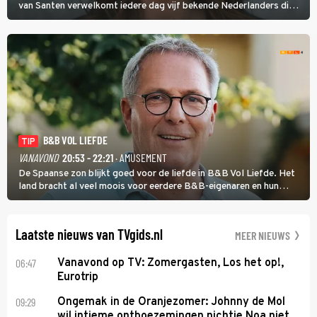
van Santen verwelkomt iedere dag vijf bekende Nederlanders die
vragen beantwoorden in verschillende categorieën. De beste
speler gaat direct door naar de finaleweek.
B&B VOL LIEFDE
TIP
VANAVOND
20:53 - 22:21
· AMUSEMENT
De Spaanse zon blijkt goed voor de liefde in B&B Vol Liefde. Het
land bracht al veel moois voor eerdere B&B-eigenaren en hun
partners. Ook Paul runt zijn gastenverblijf in Spanje. De 62-jarige
weduwnaar stuurt aan op een nieuw hoofdstuk.
Laatste nieuws van TVgids.nl
MEER NIEUWS
06:47
Vanavond op TV: Zomergasten, Los het op!,
Eurotrip
09:29
Ongemak in de Oranjezomer: Johnny de Mol
wil intieme ontboezemingen nichtje Noa niet