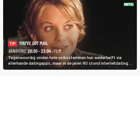
YOU'VE GOT MAIL
TIP
VANAVOND
20:30 - 23:04
· FILM
Tegenwoordig vinden hele volksstammen hun wederhelft via
allerhande datingapps, maar in de jaren 90 stond internetdating
nog in de kinderschoenen. In de film You've Got Mail zie je dat
terug.