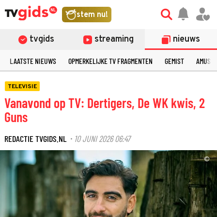
stem nu!
tvgids
streaming
nieuws
LAATSTE NIEUWS
OPMERKELIJKE TV FRAGMENTEN
GEMIST
AMUSE
TELEVISIE
Vanavond op TV: Dertigers, De WK kwis, 2
Guns
REDACTIE TVGIDS.NL
10 JUNI 2026 06:47
·
©