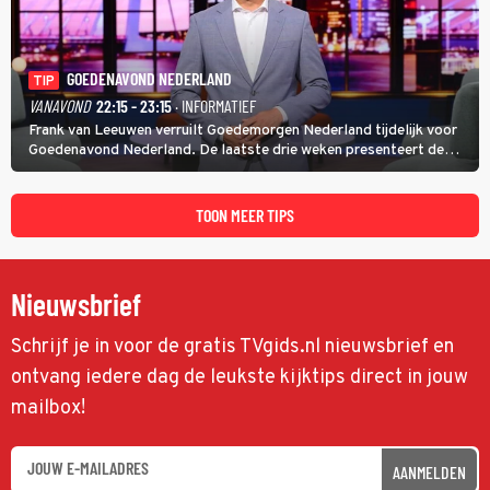
GOEDENAVOND NEDERLAND
TIP
VANAVOND
22:15 - 23:15
· INFORMATIEF
Frank van Leeuwen verruilt Goedemorgen Nederland tijdelijk voor
Goedenavond Nederland. De laatste drie weken presenteert de
journalist en De Slimste Mens-winnaar deze avondtalkshow om en
om met Sam Hagens, die er al vanaf het begin bij is.
TOON MEER TIPS
Nieuwsbrief
Schrijf je in voor de gratis TVgids.nl nieuwsbrief en
ontvang iedere dag de leukste kijktips direct in jouw
mailbox!
AANMELDEN