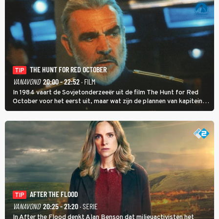
THE HUNT FOR RED OCTOBER
TIP
VANAVOND
20:00 - 22:52
· FILM
In 1984 vaart de Sovjetonderzeeër uit de film The Hunt for Red
October voor het eerst uit, maar wat zijn de plannen van kapitein
Marko Ramius?
AFTER THE FLOOD
TIP
VANAVOND
20:25 - 21:20
· SERIE
In After the Flood denkt Alan Benson dat milieuactivisten het