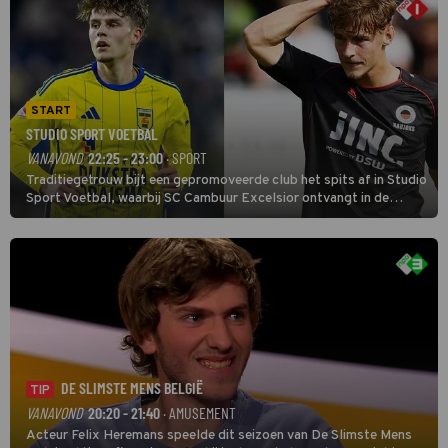
START
STUDIO SPORT VOETBAL
VANAVOND
22:25 - 23:00
· SPORT
Traditiegetrouw bijt een gepromoveerde club het spits af in Studio
Sport Voetbal, waarbij SC Cambuur Excelsior ontvangt in de
eerste wedstrijd van het nieuwe Eredivisieseizoen. De nieuwe
oefenmeester is Johan Plat en hij wil aanvallend voetballen.
DE SLIMSTE MENS BELGIË
TIP
VANAVOND
20:20 - 21:40
· AMUSEMENT
Acteur Felix Heremans speelde dit seizoen van De Slimste Mens