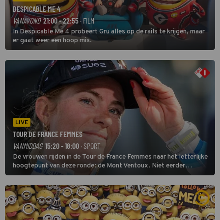
DESPICABLE ME 4
VANAVOND
21:00 - 22:55
· FILM
In Despicable Me 4 probeert Gru alles op de rails te krijgen, maar
er gaat weer een hoop mis.
LIVE
TOUR DE FRANCE FEMMES
VANMIDDAG
15:20 - 18:00
· SPORT
De vrouwen rijden in de Tour de France Femmes naar het letterlijke
hoogtepunt van deze ronde: de Mont Ventoux. Niet eerder
finishten de vrouwen voor deze koers op deze kale col uit de
buitencategorie. De aanloop naar de slotklim is vlak.