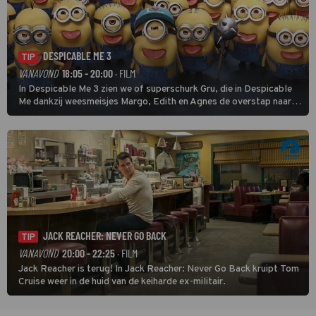
DESPICABLE ME 3
TIP
VANAVOND
18:05 - 20:00
· FILM
In Despicable Me 3 zien we of superschurk Gru, die in Despicable
Me dankzij weesmeisjes Margo, Edith en Agnes de overstap naar
het rechte pad maakte, ook op dat pad weet te blijven.
JACK REACHER: NEVER GO BACK
TIP
VANAVOND
20:00 - 22:25
· FILM
Jack Reacher is terug! In Jack Reacher: Never Go Back kruipt Tom
Cruise weer in de huid van de keiharde ex-militair.