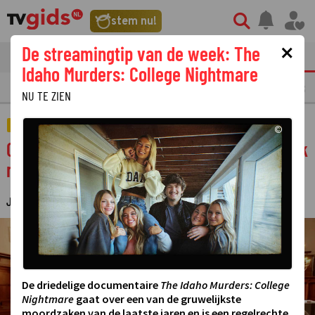
stem nu!
×
De streamingtip van de week: The
tvgids
streaming
nieuws
Idaho Murders: College Nightmare
LAATSTE NIEUWS
OPMERKELIJKE TV FRAGMENTEN
GEMIST
AMUSE
NU TE ZIEN
TELEVISIE
©
Cornald Maas gaat in Volle Zalen in gesprek
met Harm Edens
JUDITH REGELING
28 APRIL 2026 22:00
·
©
De driedelige documentaire
The Idaho Murders: College
Nightmare
gaat over een van de gruwelijkste
moordzaken van de laatste jaren en is een regelrechte