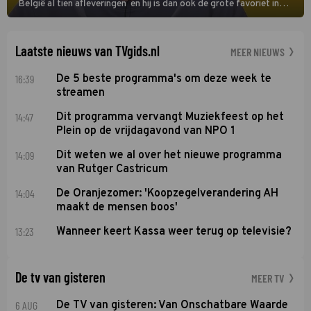
België al tien afleveringen en hij is dan ook de grote favoriet in
deze seizoensfinale. En er is Nederlandse inbreng, want komiek
Soundos El Ahmadi neemt plaats aan de jurytafel.
Laatste nieuws van TVgids.nl
MEER NIEUWS
16:39
De 5 beste programma's om deze week te
streamen
14:47
Dit programma vervangt Muziekfeest op het
Plein op de vrijdagavond van NPO 1
14:09
Dit weten we al over het nieuwe programma
van Rutger Castricum
14:04
De Oranjezomer: 'Koopzegelverandering AH
maakt de mensen boos'
13:23
Wanneer keert Kassa weer terug op televisie?
De tv van gisteren
MEER TV
6 AUG
De TV van gisteren: Van Onschatbare Waarde