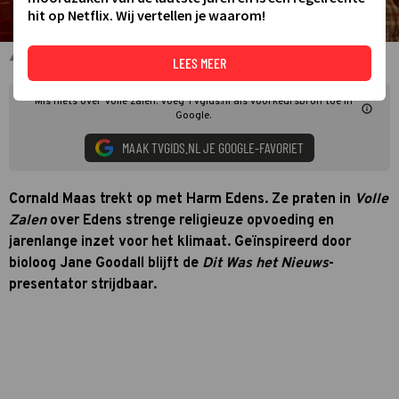
hit op Netflix. Wij vertellen je waarom!
Harm Edens en Cornald Maas in Volle Zalen
LEES MEER
Mis niets over Volle zalen. Voeg TVgids.nl als voorkeursbron toe in
Google.
MAAK TVGIDS.NL JE GOOGLE-FAVORIET
Cornald Maas trekt op met Harm Edens. Ze praten in
Volle
Zalen
over Edens strenge religieuze opvoeding en
jarenlange inzet voor het klimaat. Geïnspireerd door
bioloog Jane Goodall blijft de
Dit Was het Nieuws
-
presentator strijdbaar.