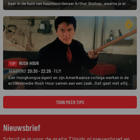
keer in de huid van huurmoordenaar Arthur Bishop, waarna je er
donder op kunt zeggen dat er van Bishops geplande pensioen niet
veel terechtkomt.
RUSH HOUR
TIP
VANAVOND
20:30 - 22:26
· FILM
Een Hongkongse agent en zijn Amerikaanse collega werken in de
actiekomedie Rush Hour samen aan een zaak. Dat gaat niet altijd
van een leien dakje.
TOON MEER TIPS
Nieuwsbrief
Schrijf je in voor de gratis TVgids.nl nieuwsbrief en