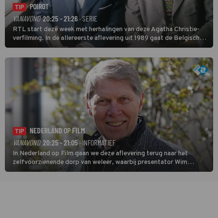
POIROT
TIP
VANAVOND
20:25 - 21:26
· SERIE
RTL start deze week met herhalingen van deze Agatha Christie-
verfilming. In de allereerste aflevering uit 1989 gaat de Belgische
speurder op zoek naar een vermiste kok. Poirot raakt al snel
verwikkeld in een moordzaak. (HH)
NEDERLAND OP FILM
TIP
VANAVOND
20:25 - 21:05
· INFORMATIEF
In Nederland op Film gaan we deze aflevering terug naar het
zelfvoorzienende dorp van weleer, waarbij presentator Wim
Daniëls de kijkers meeneemt op reis door de tijd aan de hand van
unieke amateurbeelden uit verschillende decennia. (HH)