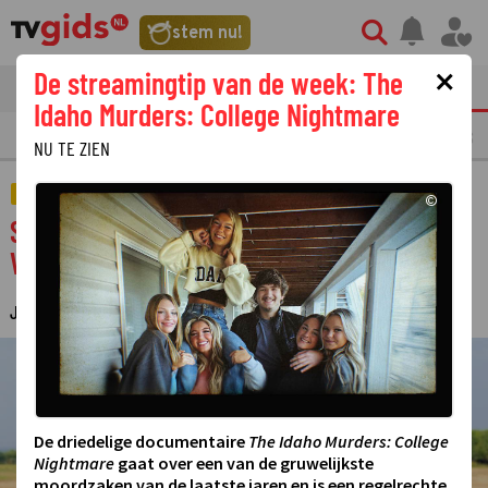
stem nu!
×
De streamingtip van de week: The
tvgids
streaming
nieuws
Idaho Murders: College Nightmare
LAATSTE NIEUWS
OPMERKELIJKE TV FRAGMENTEN
GEMIST
AMUSE
NU TE ZIEN
TELEVISIE
©
Stijn de Vries stal het hart van Rik van de
Westelaken bij Wie Is de Mol?
JUDITH REGELING
11 APRIL 2026 21:35
·
©
De driedelige documentaire
The Idaho Murders: College
Nightmare
gaat over een van de gruwelijkste
moordzaken van de laatste jaren en is een regelrechte