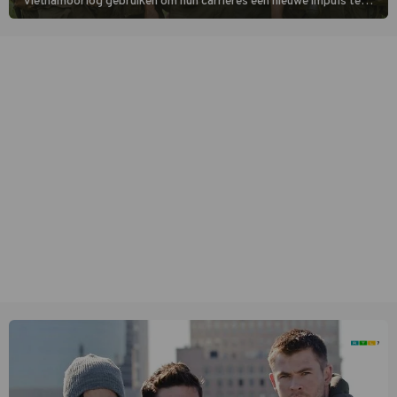
Vietnamoorlog gebruiken om hun carrières een nieuwe impuls te
geven, maar tijdens de opnamen in het zuiden van Vietnam komen
ze in een oorlog tussen twee drugsbendes terecht.