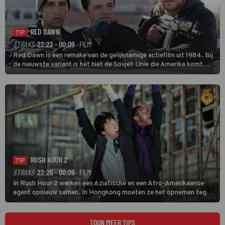
RED DAWN
TIP
STRAKS
22:22 - 00:09
· FILM
Red Dawn is een remake van de gelijknamige actiefilm uit 1984. Bij
de nieuwste variant is het niet de Sovjet-Unie die Amerika komt
binnenvallen, maar zijn Rusland en Noord-Korea de vijanden.
RUSH HOUR 2
TIP
STRAKS
22:26 - 00:09
· FILM
In Rush Hour 2 werken een Aziatische en een Afro-Amerikaanse
agent opnieuw samen. In Hongkong moeten ze het opnemen tegen
een bende die met vals geld handelt.
TOON MEER TIPS