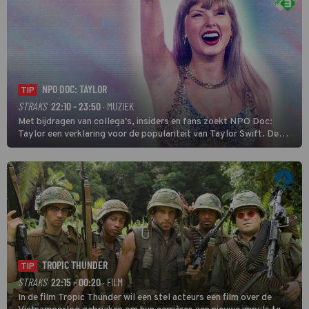
NPO DOC: TAYLOR
TIP
STRAKS
22:10 - 23:50
· MUZIEK
Met bijdragen van collega's, insiders en fans zoekt NPO Doc:
Taylor een verklaring voor de populariteit van Taylor Swift. De
singer-songwriter is een van de succesvolste sterren van onze tijd
en een inspiratie voor velen. (HH)
TROPIC THUNDER
TIP
STRAKS
22:15 - 00:20
· FILM
In de film Tropic Thunder wil een stel acteurs een film over de