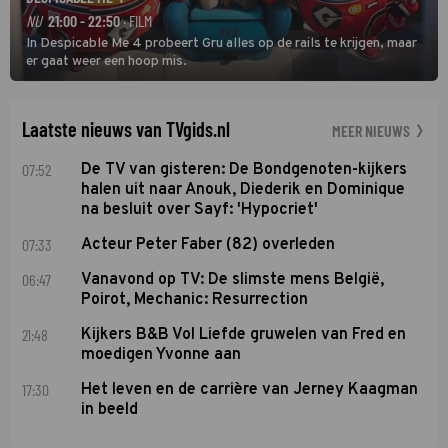
NU
21:00 - 22:50
· FILM
In Despicable Me 4 probeert Gru alles op de rails te krijgen, maar
er gaat weer een hoop mis.
Laatste nieuws van TVgids.nl
MEER NIEUWS
07:52
De TV van gisteren: De Bondgenoten-kijkers
halen uit naar Anouk, Diederik en Dominique
na besluit over Sayf: 'Hypocriet'
07:33
Acteur Peter Faber (82) overleden
06:47
Vanavond op TV: De slimste mens België,
Poirot, Mechanic: Resurrection
21:48
Kijkers B&B Vol Liefde gruwelen van Fred en
moedigen Yvonne aan
17:30
Het leven en de carrière van Jerney Kaagman
in beeld