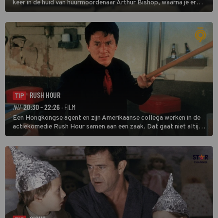
keer in de huid van huurmoordenaar Arthur Bishop, waarna je er
donder op kunt zeggen dat er van Bishops geplande pensioen niet
veel terechtkomt.
RUSH HOUR
TIP
NU
20:30 - 22:26
· FILM
Een Hongkongse agent en zijn Amerikaanse collega werken in de
actiekomedie Rush Hour samen aan een zaak. Dat gaat niet altijd
van een leien dakje.