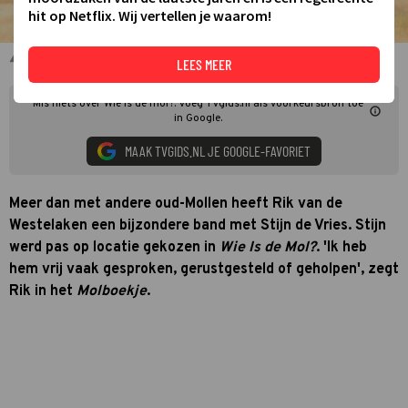
hit op Netflix. Wij vertellen je waarom!
Rik van de Westelaken voor Wie Is de Mol?
LEES MEER
Mis niets over Wie is de mol?. Voeg TVgids.nl als voorkeursbron toe
in Google.
MAAK TVGIDS.NL JE GOOGLE-FAVORIET
Meer dan met andere oud-Mollen heeft Rik van de
Westelaken een bijzondere band met Stijn de Vries. Stijn
werd pas op locatie gekozen in
Wie Is de Mol?
. 'Ik heb
hem vrij vaak gesproken, gerustgesteld of geholpen', zegt
Rik in het
Molboekje
.