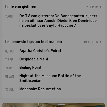
De tv van gisteren
MEER TV
7 AUG
De TV van gisteren: De Bondgenoten-kijkers
halen uit naar Anouk, Diederik en Dominique
na besluit over Sayf: 'Hypocriet'
De nieuwste tips om te streamen
MEER TIPS
03 JAN
Agatha Christie's Poirot
11 SEP
Despicable Me 4
19 APR
Boiling Point
01 JAN
Night at the Museum: Battle of the
Smithsonian
18 JUL
Mechanic: Resurrection