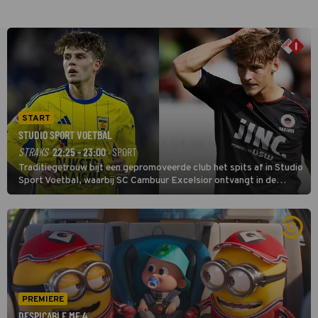
START
STUDIO SPORT VOETBAL
STRAKS
22:25 - 23:00
· SPORT
Traditiegetrouw bijt een gepromoveerde club het spits af in Studio
Sport Voetbal, waarbij SC Cambuur Excelsior ontvangt in de
eerste wedstrijd van het nieuwe Eredivisieseizoen. De nieuwe
oefenmeester is Johan Plat en hij wil aanvallend voetballen.
PREMIERE
DESPICABLE ME 4