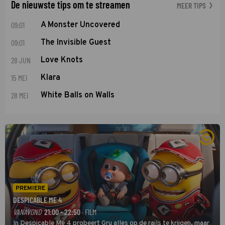
De nieuwste tips om te streamen
MEER TIPS
09:01
A Monster Uncovered
09:01
The Invisible Guest
28 JUN
Love Knots
15 MEI
Klara
28 MEI
White Balls on Walls
PREMIERE
DESPICABLE ME 4
VANAVOND
21:00 - 22:50
· FILM
In Despicable Me 4 probeert Gru alles op de rails te krijgen, maar