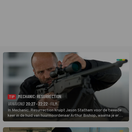
MECHANIC: RESURRECTION
TIP
VANAVOND
20:27 - 22:22
· FILM
In Mechanic: Resurrection kruipt Jason Statham voor de tweede
keer in de huid van huurmoordenaar Arthur Bishop, waarna je er
donder op kunt zeggen dat er van Bishops geplande pensioen niet
veel terechtkomt.