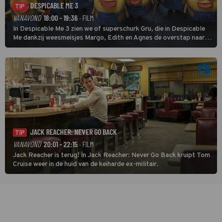
DESPICABLE ME 3
TIP
VANAVOND
18:00 - 19:36
· FILM
In Despicable Me 3 zien we of superschurk Gru, die in Despicable
Me dankzij weesmeisjes Margo, Edith en Agnes de overstap naar
het rechte pad maakte, ook op dat pad weet te blijven.
JACK REACHER: NEVER GO BACK
TIP
VANAVOND
20:01 - 22:15
· FILM
Jack Reacher is terug! In Jack Reacher: Never Go Back kruipt Tom
Cruise weer in de huid van de keiharde ex-militair.