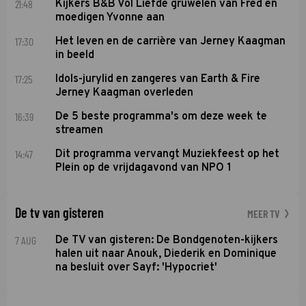
21:48
Kijkers B&B Vol Liefde gruwelen van Fred en
moedigen Yvonne aan
17:30
Het leven en de carrière van Jerney Kaagman
in beeld
17:25
Idols-jurylid en zangeres van Earth & Fire
Jerney Kaagman overleden
16:39
De 5 beste programma's om deze week te
streamen
14:47
Dit programma vervangt Muziekfeest op het
Plein op de vrijdagavond van NPO 1
De tv van gisteren
MEER TV
7 AUG
De TV van gisteren: De Bondgenoten-kijkers
halen uit naar Anouk, Diederik en Dominique
na besluit over Sayf: 'Hypocriet'