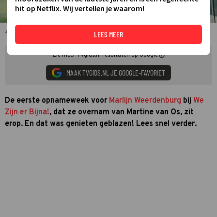
hit op Netflix. Wij vertellen je waarom!
Marlijn Weerdenburg
LEES MEER
Zie meer TVgids.nl resultaten op Google
MAAK TVGIDS.NL JE GOOGLE-FAVORIET
De eerste opnameweek voor
Marlijn Weerdenburg
bij
We
Zijn er Bijna!
, dat ze overnam van Martine van Os, zit
erop. En dat was genieten geblazen! Lees snel verder.