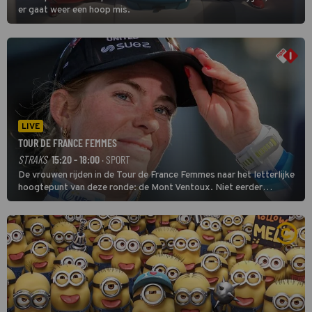
er gaat weer een hoop mis.
LIVE
TOUR DE FRANCE FEMMES
STRAKS
15:20 - 18:00
· SPORT
De vrouwen rijden in de Tour de France Femmes naar het letterlijke
hoogtepunt van deze ronde: de Mont Ventoux. Niet eerder
finishten de vrouwen voor deze koers op deze kale col uit de
buitencategorie. De aanloop naar de slotklim is vlak.