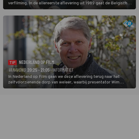
verfilming. In de allereerste aflevering uit 1989 gaat de Belgische
speurder op zoek naar een vermiste kok. Poirot raakt al snel
verwikkeld in een moordzaak. (HH)
NEDERLAND OP FILM
TIP
VANAVOND
20:25 - 21:05
· INFORMATIEF
In Nederland op Film gaan we deze aflevering terug naar het
zelfvoorzienende dorp van weleer, waarbij presentator Wim
Daniëls de kijkers meeneemt op reis door de tijd aan de hand van
unieke amateurbeelden uit verschillende decennia. (HH)