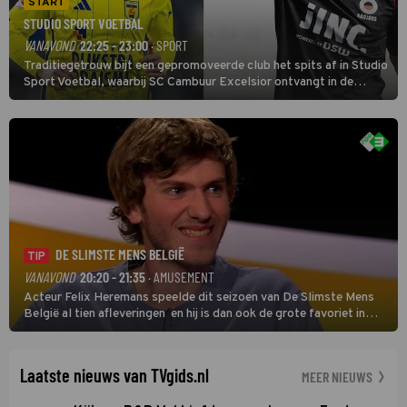
START
STUDIO SPORT VOETBAL
VANAVOND
22:25 - 23:00
· SPORT
Traditiegetrouw bijt een gepromoveerde club het spits af in Studio
Sport Voetbal, waarbij SC Cambuur Excelsior ontvangt in de
eerste wedstrijd van het nieuwe Eredivisieseizoen. De nieuwe
oefenmeester is Johan Plat en hij wil aanvallend voetballen.
DE SLIMSTE MENS BELGIË
TIP
VANAVOND
20:20 - 21:35
· AMUSEMENT
Acteur Felix Heremans speelde dit seizoen van De Slimste Mens
België al tien afleveringen en hij is dan ook de grote favoriet in
deze seizoensfinale. En er is Nederlandse inbreng, want komiek
Soundos El Ahmadi neemt plaats aan de jurytafel.
Laatste nieuws van TVgids.nl
MEER NIEUWS