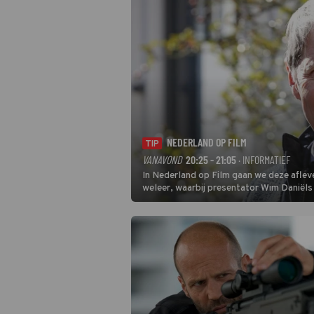
NEDERLAND OP FILM
TIP
VANAVOND
20:25 - 21:05
· INFORMATIEF
In Nederland op Film gaan we deze aflev
weleer, waarbij presentator Wim Daniëls 
hand van unieke amateurbeelden uit vers