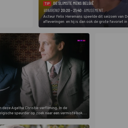
DE SLIMSTE MENS BELGIË
TIP
VANAVOND
20:20 - 21:40
· AMUSEMENT
Acteur Felix Heremans speelde dit seizoen van De
afleveringen en hij is dan ook de grote favoriet i
inbreng, want komiek Soundos El Ahmadi neemt pl
 deze Agatha Christie-verfilming. In de
Belgische speurder op zoek naar een vermiste kok.
oordzaak. (HH)