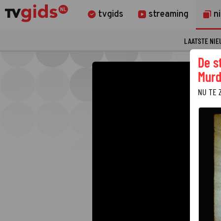
tvgids
streaming
n
LAATSTE NI
De s
Murd
NU TE 