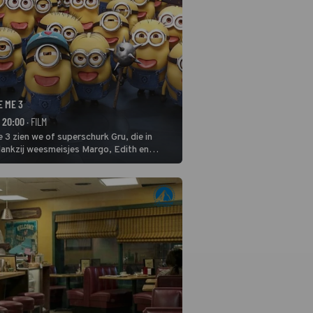
E ME 3
- 20:00
· FILM
 3 zien we of superschurk Gru, die in
ankzij weesmeisjes Margo, Edith en
ap naar het rechte pad maakte, ook op
blijven.