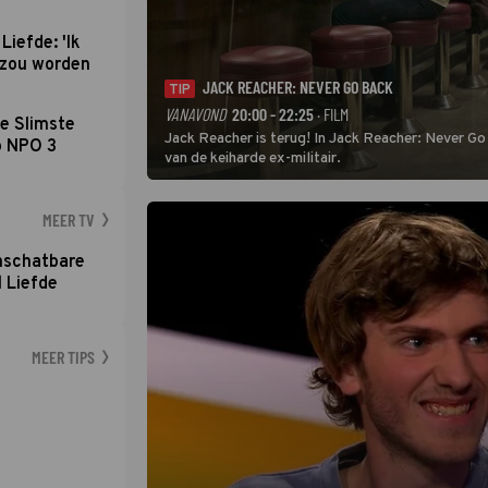
Liefde: 'Ik
d zou worden
JACK REACHER: NEVER GO BACK
TIP
VANAVOND
20:00 - 22:25
· FILM
e Slimste
Jack Reacher is terug! In Jack Reacher: Never Go
p NPO 3
van de keiharde ex-militair.
MEER TV
nschatbare
 Liefde
MEER TIPS