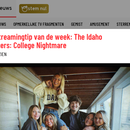
ieuws
stem nu!
EUWS
OPMERKELIJKE TV FRAGMENTEN
GEMIST
AMUSEMENT
STERRE
treamingtip van de week: The Idaho
ers: College Nightmare
ZIEN