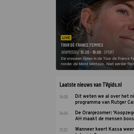
LIVE
TOUR DE FRANCE FEMMES
VANMIDDAG
15:20 - 18:00
· SPORT
De vrouwen rijden in de Tour de France 
ronde: de Mont Ventoux. Niet eerder fin
uit de buitencategorie. De aanloop naar d
Laatste nieuws van TVgids.nl
14:09
Dit weten we al over het 
programma van Rutger Ca
14:04
De Oranjezomer: 'Koopzeg
AH maakt de mensen boos
13:23
Wanneer keert Kassa weer