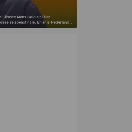
 Slimste Mens België al tien
n deze seizoensfinale. En er is Nederlandse
aats aan de jurytafel.