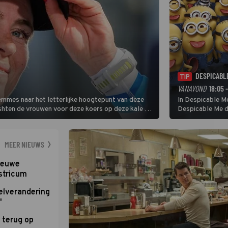
DESPICABL
TIP
VANAVOND
18:05 
Femmes naar het letterlijke hoogtepunt van deze
In Despicable Me
ishten de vrouwen voor deze koers op deze kale col
Despicable Me d
e slotklim is vlak.
Agnes de overst
dat pad weet te 
MEER NIEUWS
nieuwe
stricum
elverandering
'
 terug op