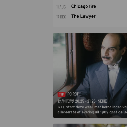
11 AUG
Chicago fire
17 DEC
The Lawyer
POIROT
TIP
VANAVOND
20:25 - 21:26
· SERIE
RTL start deze week met herhalingen van
allereerste aflevering uit 1989 gaat de 
Poirot raakt al snel verwikkeld in een m