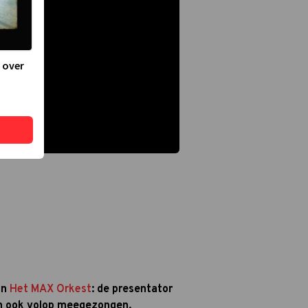
 over
an
Het MAX Orkest
: de presentator
n ook volop meegezongen.