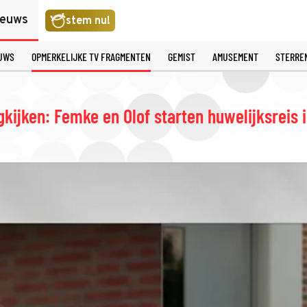
ieuws
stem nu!
EUWS
OPMERKELIJKE TV FRAGMENTEN
GEMIST
AMUSEMENT
STERRE
ugkijken: Femke en Olof starten huwelijksreis