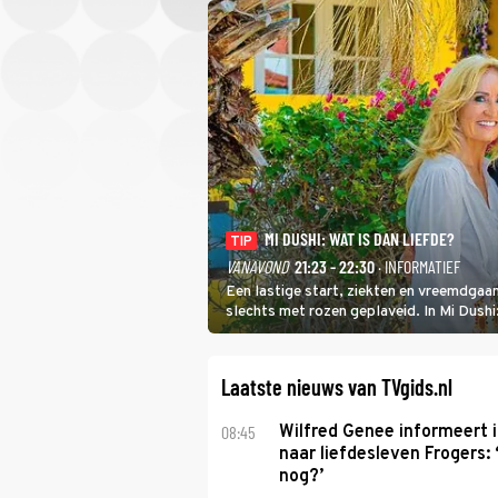
MI DUSHI: WAT IS DAN LIEFDE?
TIP
VANAVOND
21:23 - 22:30
· INFORMATIEF
Een lastige start, ziekten en vreemdgaan
slechts met rozen geplaveid. In Mi Dush
showbizzkoppel mee uit vissen om het ov
Laatste nieuws van TVgids.nl
08:45
Wilfred Genee informeert i
naar liefdesleven Frogers: 
nog?’