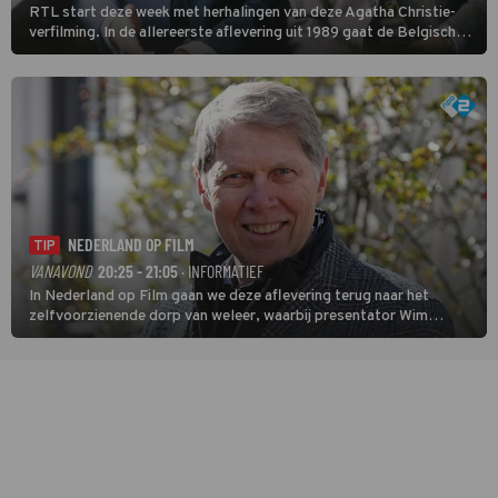
RTL start deze week met herhalingen van deze Agatha Christie-
verfilming. In de allereerste aflevering uit 1989 gaat de Belgische
speurder op zoek naar een vermiste kok. Poirot raakt al snel
verwikkeld in een moordzaak. (HH)
NEDERLAND OP FILM
TIP
VANAVOND
20:25 - 21:05
· INFORMATIEF
In Nederland op Film gaan we deze aflevering terug naar het
zelfvoorzienende dorp van weleer, waarbij presentator Wim
Daniëls de kijkers meeneemt op reis door de tijd aan de hand van
unieke amateurbeelden uit verschillende decennia. (HH)