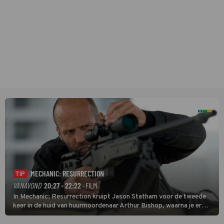
MECHANIC: RESURRECTION
TIP
VANAVOND
20:27 - 22:22
· FILM
In Mechanic: Resurrection kruipt Jason Statham voor de tweede
keer in de huid van huurmoordenaar Arthur Bishop, waarna je er
donder op kunt zeggen dat er van Bishops geplande pensioen niet
veel terechtkomt.