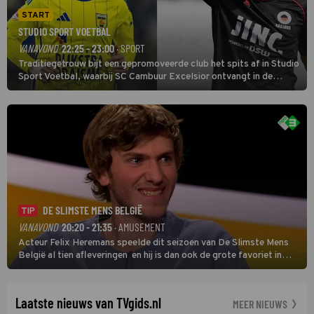
START
STUDIO SPORT VOETBAL
VANAVOND
22:25 - 23:00
· SPORT
Traditiegetrouw bijt een gepromoveerde club het spits af in Studio
Sport Voetbal, waarbij SC Cambuur Excelsior ontvangt in de
eerste wedstrijd van het nieuwe Eredivisieseizoen. De nieuwe
oefenmeester is Johan Plat en hij wil aanvallend voetballen.
DE SLIMSTE MENS BELGIË
TIP
VANAVOND
20:20 - 21:35
· AMUSEMENT
Acteur Felix Heremans speelde dit seizoen van De Slimste Mens
België al tien afleveringen en hij is dan ook de grote favoriet in
deze seizoensfinale. En er is Nederlandse inbreng, want komiek
Soundos El Ahmadi neemt plaats aan de jurytafel.
Laatste nieuws van TVgids.nl
MEER NIEUWS