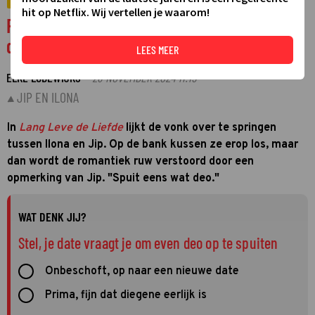
VIDEO
hit op Netflix. Wij vertellen je waarom!
Romantisch moment verpest in Lang Leve
de Liefde: 'Spuit eens wat deo' (video)
LEES MEER
ELKE LODEWIJKS
28 NOVEMBER 2024 11:15
·
JIP EN ILONA
In
Lang Leve de Liefde
lijkt de vonk over te springen
tussen Ilona en Jip. Op de bank kussen ze erop los, maar
dan wordt de romantiek ruw verstoord door een
opmerking van Jip. "Spuit eens wat deo."
WAT DENK JIJ?
Stel, je date vraagt je om even deo op te spuiten
Onbeschoft, op naar een nieuwe date
Prima, fijn dat diegene eerlijk is