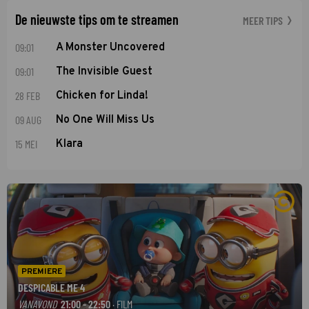
De nieuwste tips om te streamen
MEER TIPS
09:01
A Monster Uncovered
09:01
The Invisible Guest
28 FEB
Chicken for Linda!
09 AUG
No One Will Miss Us
15 MEI
Klara
PREMIERE
DESPICABLE ME 4
VANAVOND
21:00 - 22:50
· FILM