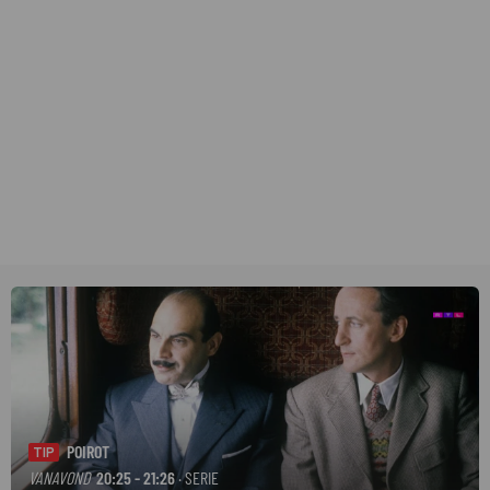
POIROT
TIP
VANAVOND
20:25 - 21:26
· SERIE