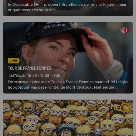
In Despicable Me 4 probeert Gru alles op de rails te krijgen, maar
er gaat weer een hoop mis.
LIVE
TOUR DE FRANCE FEMMES
VANMIDDAG
15:20 - 18:00
· SPORT
De vrouwen rijden in de Tour de France Femmes naar het letterlijke
hoogtepunt van deze ronde: de Mont Ventoux. Niet eerder
finishten de vrouwen voor deze koers op deze kale col uit de
buitencategorie. De aanloop naar de slotklim is vlak.