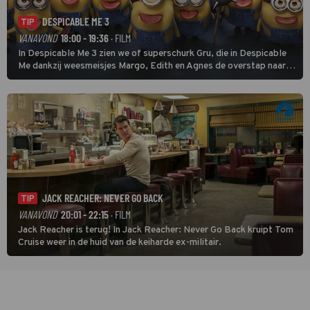
DESPICABLE ME 3
TIP
VANAVOND
18:00 - 19:36
· FILM
In Despicable Me 3 zien we of superschurk Gru, die in Despicable
Me dankzij weesmeisjes Margo, Edith en Agnes de overstap naar
het rechte pad maakte, ook op dat pad weet te blijven.
JACK REACHER: NEVER GO BACK
TIP
VANAVOND
20:01 - 22:15
· FILM
Jack Reacher is terug! In Jack Reacher: Never Go Back kruipt Tom
Cruise weer in de huid van de keiharde ex-militair.