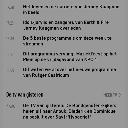
17:30
Het leven en de carrière van Jerney Kaagman
in beeld
17:25
Idols-jurylid en zangeres van Earth & Fire
Jerney Kaagman overleden
16:39
De 5 beste programma's om deze week te
streamen
14:47
Dit programma vervangt Muziekfeest op het
Plein op de vrijdagavond van NPO 1
14:09
Dit weten we al over het nieuwe programma
van Rutger Castricum
De tv van gisteren
MEER TV
7 AUG
De TV van gisteren: De Bondgenoten-kijkers
halen uit naar Anouk, Diederik en Dominique
na besluit over Sayf: 'Hypocriet'