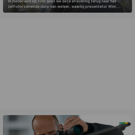
In Nederland op Film gaan we deze aflevering terug naar het
zelfvoorzienende dorp van weleer, waarbij presentator Wim
Daniëls de kijkers meeneemt op reis door de tijd aan de hand van
unieke amateurbeelden uit verschillende decennia. (HH)