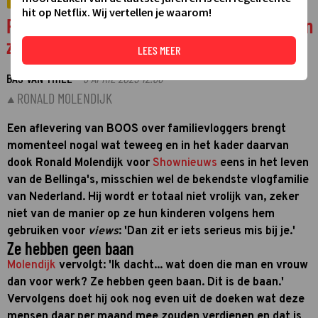
VIDEO
hit op Netflix. Wij vertellen je waarom!
Ronald Molendijk woest op de Bellinga's: 'En
zoveel verdienen ze per maand'
LEES MEER
BAS VAN THIEL
9 APRIL 2025 12:38
·
RONALD MOLENDIJK
Een aflevering van BOOS over familievloggers brengt
momenteel nogal wat teweeg en in het kader daarvan
dook Ronald Molendijk voor
Shownieuws
eens in het leven
van de Bellinga's, misschien wel de bekendste vlogfamilie
van Nederland. Hij wordt er totaal niet vrolijk van, zeker
niet van de manier op ze hun kinderen volgens hem
gebruiken voor
views
: 'Dan zit er iets serieus mis bij je.'
Ze hebben geen baan
Molendijk
vervolgt: 'Ik dacht... wat doen die man en vrouw
dan voor werk? Ze hebben geen baan. Dit is de baan.'
Vervolgens doet hij ook nog even uit de doeken wat deze
mensen daar per maand mee zouden verdienen en dat is