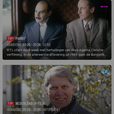
POIROT
TIP
VANAVOND
20:25 - 21:26
· SERIE
RTL start deze week met herhalingen van deze Agatha Christie-
verfilming. In de allereerste aflevering uit 1989 gaat de Belgische
speurder op zoek naar een vermiste kok. Poirot raakt al snel
verwikkeld in een moordzaak. (HH)
NEDERLAND OP FILM
TIP
VANAVOND
20:25 - 21:05
· INFORMATIEF