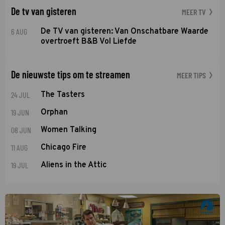
De tv van gisteren
MEER TV
6 AUG
De TV van gisteren: Van Onschatbare Waarde
overtroeft B&B Vol Liefde
De nieuwste tips om te streamen
MEER TIPS
24 JUL
The Tasters
19 JUN
Orphan
08 JUN
Women Talking
11 AUG
Chicago Fire
19 JUL
Aliens in the Attic