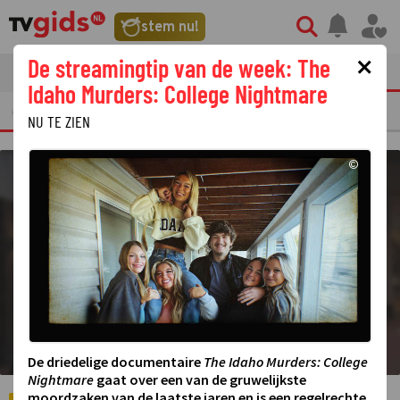
©
stem nu!
×
De streamingtip van de week: The
tvgids
streaming
nieuws
Idaho Murders: College Nightmare
ERKELIJKE TV FRAGMENTEN
GEMIST
AMUSEMENT
STERREN
REALIT
NU TE ZIEN
©
De driedelige documentaire
The Idaho Murders: College
Nightmare
gaat over een van de gruwelijkste
moordzaken van de laatste jaren en is een regelrechte