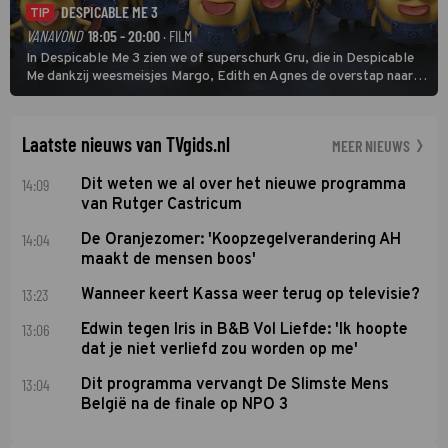
DESPICABLE ME 3
TIP
VANAVOND
18:05 - 20:00
· FILM
In Despicable Me 3 zien we of superschurk Gru, die in Despicable
Me dankzij weesmeisjes Margo, Edith en Agnes de overstap naar
het rechte pad maakte, ook op dat pad weet te blijven.
Laatste nieuws van TVgids.nl
MEER NIEUWS
14:09
Dit weten we al over het nieuwe programma
van Rutger Castricum
14:04
De Oranjezomer: 'Koopzegelverandering AH
maakt de mensen boos'
13:23
Wanneer keert Kassa weer terug op televisie?
13:06
Edwin tegen Iris in B&B Vol Liefde: 'Ik hoopte
dat je niet verliefd zou worden op me'
13:04
Dit programma vervangt De Slimste Mens
België na de finale op NPO 3