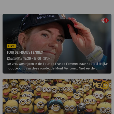
LIVE
TOUR DE FRANCE FEMMES
VANMIDDAG
15:20 - 18:00
· SPORT
De vrouwen rijden in de Tour de France Femmes naar het letterlijke
hoogtepunt van deze ronde: de Mont Ventoux. Niet eerder
finishten de vrouwen voor deze koers op deze kale col uit de
buitencategorie. De aanloop naar de slotklim is vlak.