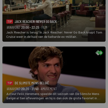
JACK REACHER: NEVER GO BACK
TIP
VANAVOND
20:00 - 22:25
· FILM
Jack Reacher is terug! In Jack Reacher: Never Go Back kruipt Tom
Cruise weer in de huid van de keiharde ex-militair.
DE SLIMSTE MENS BELGIË
TIP
VANAVOND
20:20 - 21:40
· AMUSEMENT
Acteur Felix Heremans speelde dit seizoen van De Slimste Mens
België al tien afleveringen en hij is dan ook de grote favoriet in
deze seizoensfinale. En er is Nederlandse inbreng, want komiek
Soundos El Ahmadi neemt plaats aan de jurytafel.