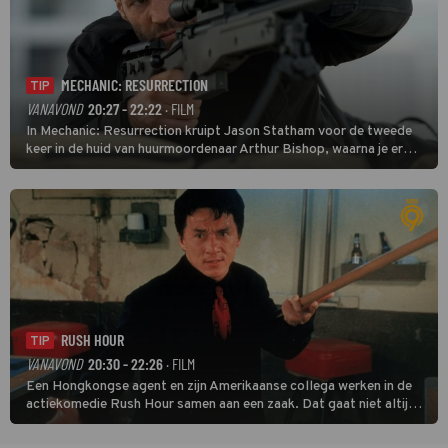
MECHANIC: RESURRECTION
TIP
VANAVOND
20:27 - 22:22
· FILM
In Mechanic: Resurrection kruipt Jason Statham voor de tweede
keer in de huid van huurmoordenaar Arthur Bishop, waarna je er
donder op kunt zeggen dat er van Bishops geplande pensioen niet
veel terechtkomt.
RUSH HOUR
TIP
VANAVOND
20:30 - 22:26
· FILM
Een Hongkongse agent en zijn Amerikaanse collega werken in de
actiekomedie Rush Hour samen aan een zaak. Dat gaat niet altijd
van een leien dakje.