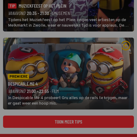
MUZIEKFEEST OP HET PLEIN
TIP
VANAVOND
20:35 - 21:30
· AMUSEMENT
Tijdens het Muziekfeest op het Plein zingen veel artiesten op de
Melkmarkt in Zwolle, waar er nauwelijks tijd is voor applaus. De
grootste namen zijn André Hazes, Jannes, René Froger en
natuurlijk Rutger van Barneveld met zijn hit Zwoele Zomernachten.
PREMIERE
DESPICABLE ME 4
VANAVOND
21:00 - 22:55
· FILM
In Despicable Me 4 probeert Gru alles op de rails te krijgen, maar
er gaat weer een hoop mis.
TOON MEER TIPS