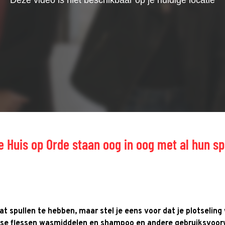
e Huis op Orde staan oog in oog met al hun sp
 wat spullen te hebben, maar stel je eens voor dat je plotseli
rse flessen wasmiddelen en shampoo en andere gebruiksvoorw