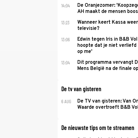
14:04
De Oranjezomer: 'Koopzeg
AH maakt de mensen boos
13:23
Wanneer keert Kassa weer
televisie?
13:06
Edwin tegen Iris in B&B Vol 
hoopte dat je niet verlief
op me'
13:04
Dit programma vervangt D
Mens België na de finale o
De tv van gisteren
6 AUG
De TV van gisteren: Van O
Waarde overtroeft B&B Vol
De nieuwste tips om te streamen