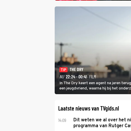
THE DRY
TIP
NU
22:24 - 00:41
· FILM
In The Dry keert een agent na jaren teru
een jeugdvriend, waarna hij bij het onde
vermoeden met een oude zaak.
Laatste nieuws van TVgids.nl
14:09
Dit weten we al over het 
programma van Rutger Ca