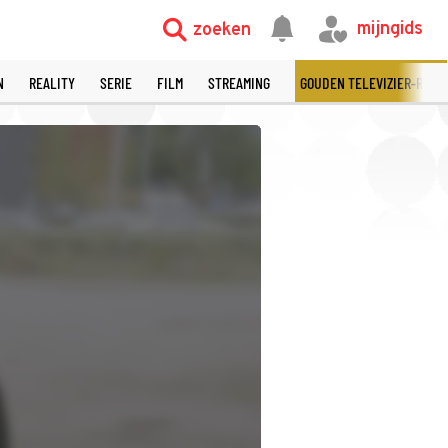
©
mijngids
zoeken
N
REALITY
SERIE
FILM
STREAMING
GOUDEN TELEVIZIER-RING