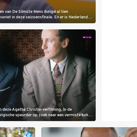
en van De Slimste Mens België al tien
avoriet in deze seizoensfinale. En er is Nederlandse
neemt plaats aan de jurytafel.
 deze Agatha Christie-verfilming. In de
Belgische speurder op zoek naar een vermiste kok.
oordzaak. (HH)