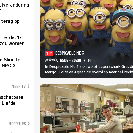
elverandering
'
 terug op
Liefde: 'Ik
d zou worden
DESPICABLE ME 3
TIP
e Slimste
MORGEN
18:05 - 20:00
· FILM
p NPO 3
In Despicable Me 3 zien we of superschurk Gru, d
Margo, Edith en Agnes de overstap naar het rech
blijven.
MEER TV
nschatbare
 Liefde
MEER TIPS