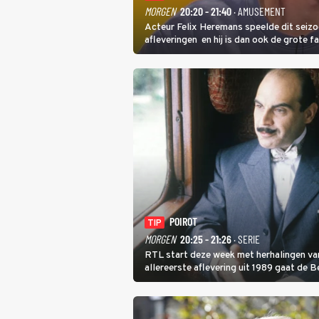
MORGEN
20:20 - 21:40
· AMUSEMENT
Acteur Felix Heremans speelde dit seizo
afleveringen en hij is dan ook de grote f
inbreng, want komiek Soundos El Ahmadi 
POIROT
TIP
MORGEN
20:25 - 21:26
· SERIE
RTL start deze week met herhalingen van
allereerste aflevering uit 1989 gaat de 
Poirot raakt al snel verwikkeld in een m