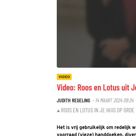
VIDEO
Video: Roos en Lotus uit J
JUDITH REGELING
14 MAART 2024 09:24
·
ROOS EN LOTUS IN JE HUIS OP ORDE
Het is vrij gebruikelijk om redelijk
voorraad (vieze) handdoeken, dive