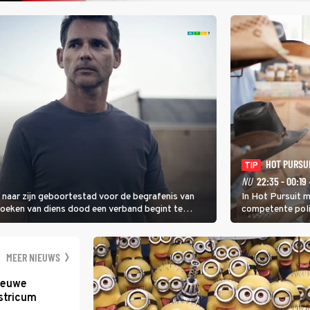
HOT PURSU
TIP
NU
22:35 - 00:19
g naar zijn geboortestad voor de begrafenis van
In Hot Pursuit m
rzoeken van diens dood een verband begint te
competente poli
Latijns-Amerikaa
beschermen tege
maffiatypes.
MEER NIEUWS
nieuwe
stricum