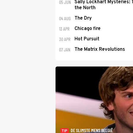
05 JUN
Sally Lockhart Mysteries:
the North
04 AUG
The Dry
13 APR
Chicago fire
30 APR
Hot Pursuit
07 JAN
The Matrix Revolutions
DE SLIMSTE MENS BELGIË
TIP