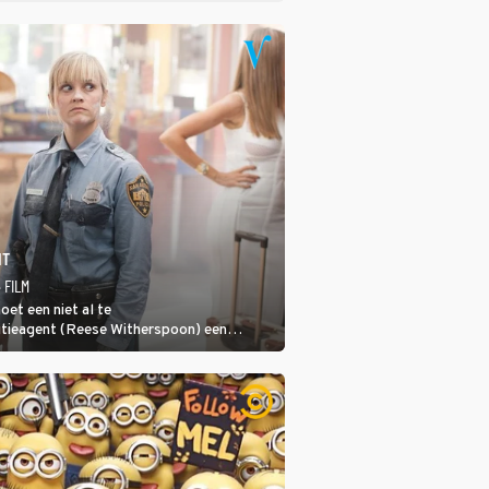
IT
· FILM
oet een niet al te
tieagent (Reese Witherspoon) een
ns gangsterliefje (Sofía Vergara)
n corrupte agenten en moordlustige