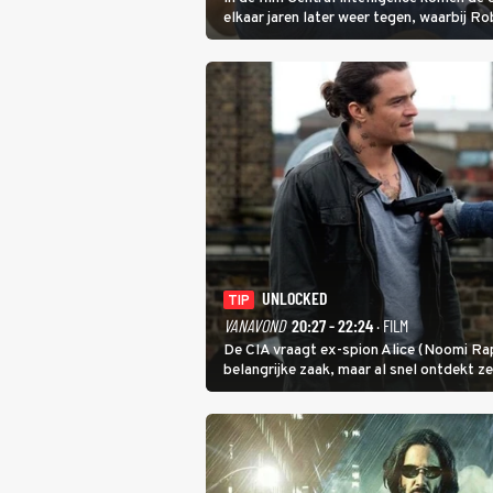
elkaar jaren later weer tegen, waarbij 
de CIA, Calvins hulp goed kan gebruiken.
UNLOCKED
TIP
VANAVOND
20:27 - 22:24
· FILM
De CIA vraagt ex-spion Alice (Noomi Rapa
belangrijke zaak, maar al snel ontdekt 
heeft.