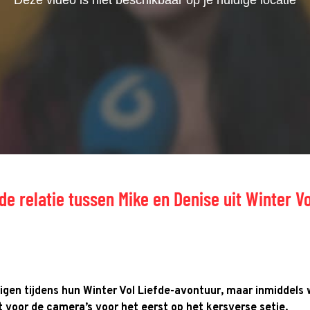
de relatie tussen Mike en Denise uit Winter Vo
igen tijdens hun Winter Vol Liefde-avontuur, maar inmiddels
t voor de camera’s voor het eerst op het kersverse setje.