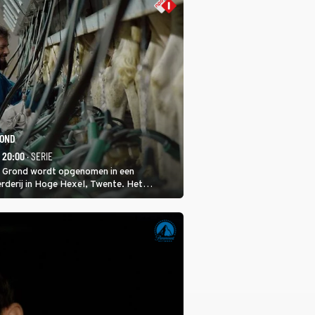
ROND
- 20:00
· SERIE
 Grond wordt opgenomen in een
rderij in Hoge Hexel, Twente. Het
met 160 koeien moest sluiten, omdat het
tura 2000-gebied ligt. In de serie heerst er
veeziekte.