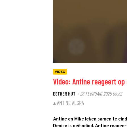
VIDEO
Video: Antine reageert op 
ESTHER HUT
28 FEBRUARI 2025 09:32
·
ANTINE ALGRA
Antine en Mike leken samen te eind
Denise is geëindigd. Antine reageer