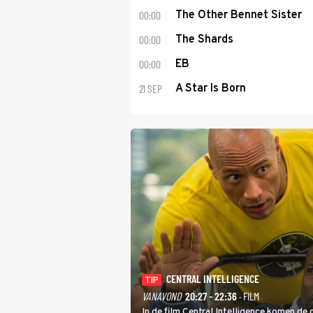
00:00
The Other Bennet Sister
00:00
The Shards
00:00
EB
21 SEP
A Star Is Born
CENTRAL INTELLIGENCE
TIP
VANAVOND
20:27 - 22:36
· FILM
In de film Central Intelligence komen de 