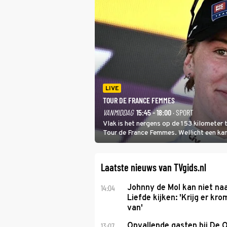
LIVE
TOUR DE FRANCE FEMMES
VANMIDDAG
15:45 - 18:00
· SPORT
Vlak is het nergens op de 153 kilometer
Tour de France Femmes. Wellicht een kans 
won.
Laatste nieuws van TVgids.nl
14:04
Johnny de Mol kan niet na
Liefde kijken: 'Krijg er k
van'
13:07
Opvallende gasten bij De 