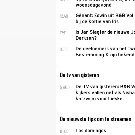
woensdagavond
12:49
Gênant: Edwin uit B&B Vol 
bij de koffie van Iris
12:11
Is Jan Slagter de nieuwe 
Derksen?
10:15
De deelnemers van het tw
Bestemming X zijn bekend
De tv van gisteren
5 AUG
De TV van gisteren: B&B Vo
kijkers vallen net als Nisha
katzwijm voor Lieske
De nieuwste tips om te streamen
01:00
Los domingos