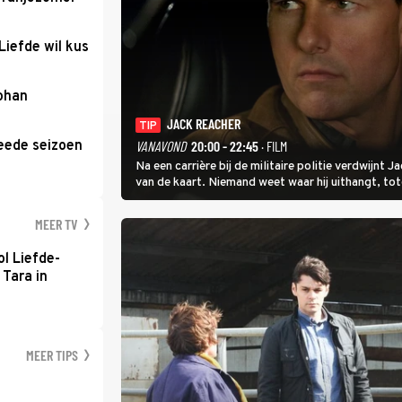
Liefde wil kus
Johan
JACK REACHER
TIP
eede seizoen
VANAVOND
20:00 - 22:45
· FILM
Na een carrière bij de militaire politie verdwijnt
van de kaart. Niemand weet waar hij uithangt, t
hem vraagt.
MEER TV
l Liefde-
 Tara in
MEER TIPS