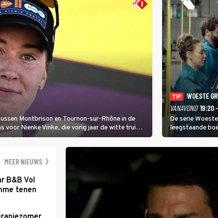
WOESTE G
TIP
VANAVOND
19:20 
 tussen Montbrison en Tournon-sur-Rhône in de
De serie Woeste
voor Nienke Vinke, die vorig jaar de witte trui
leegstaande boe
melkveebedrijf 
dicht bij een Na
een gevaarlijke 
MEER NIEUWS
ar B&B Vol
romme tenen
Oranjezomer