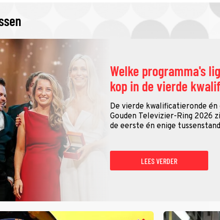
issen
Welke programma's li
kop in de vierde kwali
De vierde kwalificatieronde én
Gouden Televizier-Ring 2026 zij
de eerste én enige tussenstand
LEES VERDER