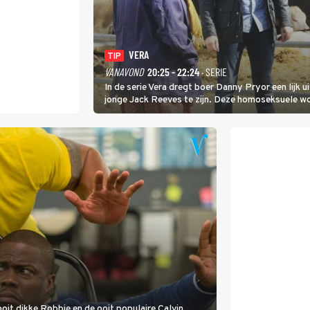
VERA
TIP
VANAVOND
20:25 - 22:24
· SERIE
In de serie Vera dregt boer Danny Pryor een lijk u
jonge Jack Reeves te zijn. Deze homoseksuele 
familie en verliet het kamp met slaande ruzie.
ooit dikke Robbie en de ooit populaire Calvin