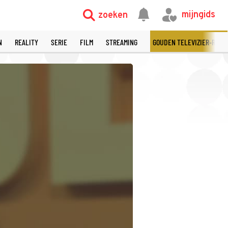
©
mijngids
zoeken
N
REALITY
SERIE
FILM
STREAMING
GOUDEN TELEVIZIER-RING