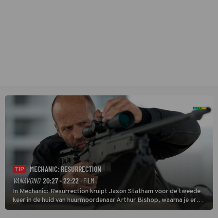
MECHANIC: RESURRECTION
TIP
VANAVOND
20:27 - 22:22
· FILM
In Mechanic: Resurrection kruipt Jason Statham voor de tweede
keer in de huid van huurmoordenaar Arthur Bishop, waarna je er
donder op kunt zeggen dat er van Bishops geplande pensioen niet
veel terechtkomt.