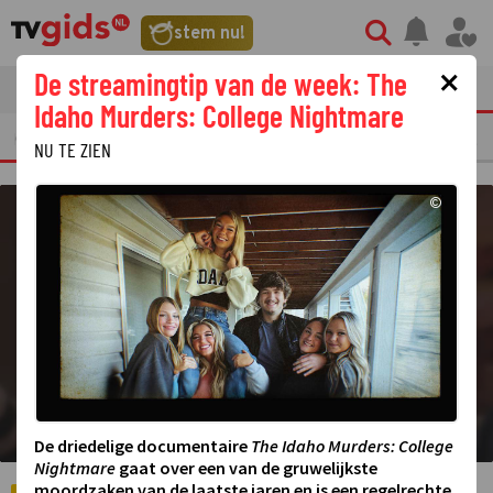
©
stem nu!
×
De streamingtip van de week: The
tvgids
streaming
nieuws
Idaho Murders: College Nightmare
ERKELIJKE TV FRAGMENTEN
GEMIST
AMUSEMENT
STERREN
REALIT
NU TE ZIEN
©
De driedelige documentaire
The Idaho Murders: College
Nightmare
gaat over een van de gruwelijkste
moordzaken van de laatste jaren en is een regelrechte