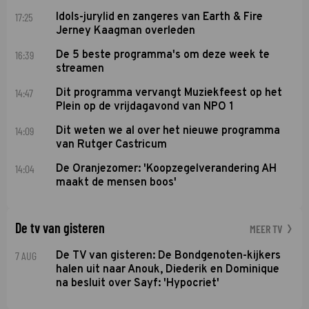
17:25
Idols-jurylid en zangeres van Earth & Fire
Jerney Kaagman overleden
16:39
De 5 beste programma's om deze week te
streamen
14:47
Dit programma vervangt Muziekfeest op het
Plein op de vrijdagavond van NPO 1
14:09
Dit weten we al over het nieuwe programma
van Rutger Castricum
14:04
De Oranjezomer: 'Koopzegelverandering AH
maakt de mensen boos'
De tv van gisteren
MEER TV
7 AUG
De TV van gisteren: De Bondgenoten-kijkers
halen uit naar Anouk, Diederik en Dominique
na besluit over Sayf: 'Hypocriet'