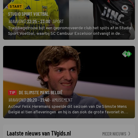
START
STUDIO SPORT VOETBAL
VANAVOND
22:25 - 23:00
· SPORT
Traditiegetrouw bijt een gepromoveerde club het spits af in Studio
Sport Voetbal, waarbij SC Cambuur Excelsior ontvangt in de
eerste wedstrijd van het nieuwe Eredivisieseizoen. De nieuwe
oefenmeester is Johan Plat en hij wil aanvallend voetballen.
DE SLIMSTE MENS BELGIË
TIP
VANAVOND
20:20 - 21:40
· AMUSEMENT
Acteur Felix Heremans speelde dit seizoen van De Slimste Mens
België al tien afleveringen en hij is dan ook de grote favoriet in
deze seizoensfinale. En er is Nederlandse inbreng, want komiek
Soundos El Ahmadi neemt plaats aan de jurytafel.
Laatste nieuws van TVgids.nl
MEER NIEUWS