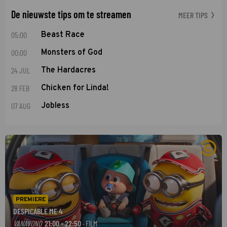
De nieuwste tips om te streamen
MEER TIPS
05:00
Beast Race
00:00
Monsters of God
24 JUL
The Hardacres
28 FEB
Chicken for Linda!
07 AUG
Jobless
PREMIERE
DESPICABLE ME 4
VANAVOND
21:00 - 22:50
· FILM