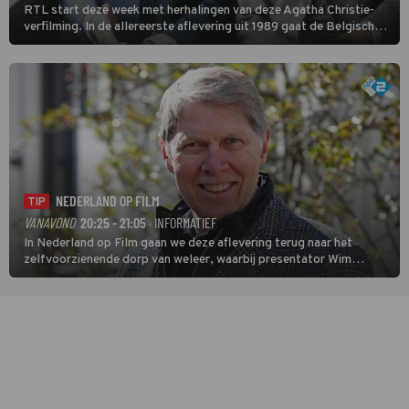
RTL start deze week met herhalingen van deze Agatha Christie-
verfilming. In de allereerste aflevering uit 1989 gaat de Belgische
speurder op zoek naar een vermiste kok. Poirot raakt al snel
verwikkeld in een moordzaak. (HH)
NEDERLAND OP FILM
TIP
VANAVOND
20:25 - 21:05
· INFORMATIEF
In Nederland op Film gaan we deze aflevering terug naar het
zelfvoorzienende dorp van weleer, waarbij presentator Wim
Daniëls de kijkers meeneemt op reis door de tijd aan de hand van
unieke amateurbeelden uit verschillende decennia. (HH)