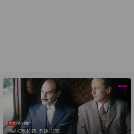
POIROT
TIP
VANAVOND
20:25 - 21:26
· SERIE