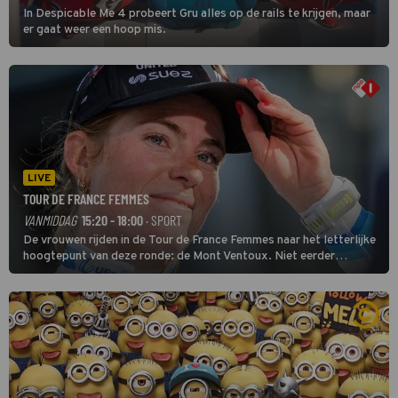
In Despicable Me 4 probeert Gru alles op de rails te krijgen, maar
er gaat weer een hoop mis.
LIVE
TOUR DE FRANCE FEMMES
VANMIDDAG
15:20 - 18:00
· SPORT
De vrouwen rijden in de Tour de France Femmes naar het letterlijke
hoogtepunt van deze ronde: de Mont Ventoux. Niet eerder
finishten de vrouwen voor deze koers op deze kale col uit de
buitencategorie. De aanloop naar de slotklim is vlak.