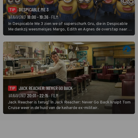
DESPICABLE ME 3
TIP
VANAVOND
18:00 - 19:36
· FILM
In Despicable Me 3 zien we of superschurk Gru, die in Despicable
Me dankzij weesmeisjes Margo, Edith en Agnes de overstap naar
het rechte pad maakte, ook op dat pad weet te blijven.
JACK REACHER: NEVER GO BACK
TIP
VANAVOND
20:01 - 22:15
· FILM
Jack Reacher is terug! In Jack Reacher: Never Go Back kruipt Tom
Cruise weer in de huid van de keiharde ex-militair.