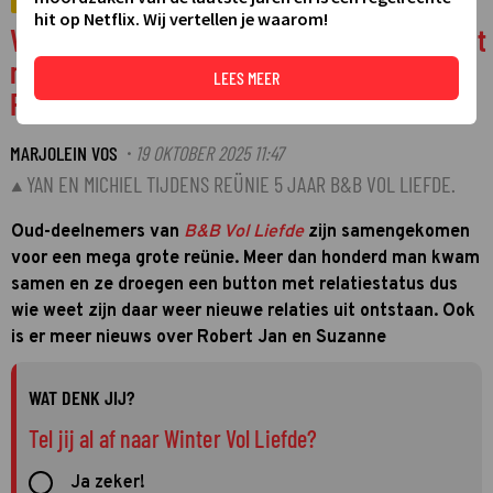
VIDEO
hit op Netflix. Wij vertellen je waarom!
Video: B&B Vol Liefde-reünie gehouden met
meer dan honderd man en update over
LEES MEER
Robert Jan
MARJOLEIN VOS
19 OKTOBER 2025 11:47
·
YAN EN MICHIEL TIJDENS REÜNIE 5 JAAR B&B VOL LIEFDE.
Oud-deelnemers van
B&B Vol Liefde
zijn samengekomen
voor een mega grote reünie. Meer dan honderd man kwam
samen en ze droegen een button met relatiestatus dus
wie weet zijn daar weer nieuwe relaties uit ontstaan. Ook
is er meer nieuws over Robert Jan en Suzanne
WAT DENK JIJ?
Tel jij al af naar Winter Vol Liefde?
Ja zeker!