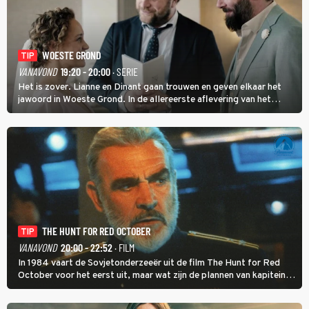
WOESTE GROND
TIP
VANAVOND
19:20 - 20:00
· SERIE
Het is zover. Lianne en Dinant gaan trouwen en geven elkaar het
jawoord in Woeste Grond. In de allereerste aflevering van het
eerste seizoen kwam Lianne vanuit de Randstad naar Twente. Daar
is ze inmiddels helemaal op haar plek.
THE HUNT FOR RED OCTOBER
TIP
VANAVOND
20:00 - 22:52
· FILM
In 1984 vaart de Sovjetonderzeeër uit de film The Hunt for Red
October voor het eerst uit, maar wat zijn de plannen van kapitein
Marko Ramius?