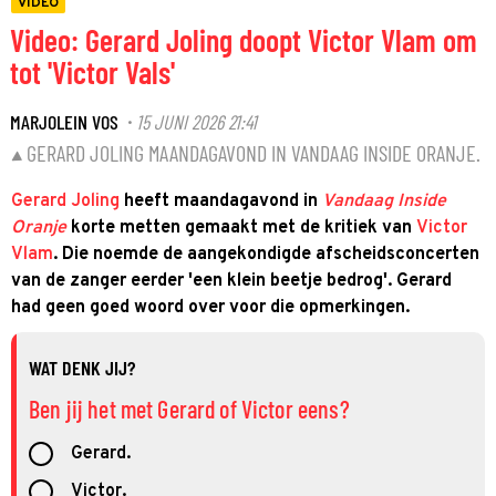
VIDEO
Video: Gerard Joling doopt Victor Vlam om
tot 'Victor Vals'
MARJOLEIN VOS
15 JUNI 2026 21:41
·
GERARD JOLING MAANDAGAVOND IN VANDAAG INSIDE ORANJE.
Gerard Joling
heeft maandagavond in
Vandaag Inside
Oranje
korte metten gemaakt met de kritiek van
Victor
Vlam
. Die noemde de aangekondigde afscheidsconcerten
van de zanger eerder 'een klein beetje bedrog'. Gerard
had geen goed woord over voor die opmerkingen.
WAT DENK JIJ?
Ben jij het met Gerard of Victor eens?
Gerard.
Victor.