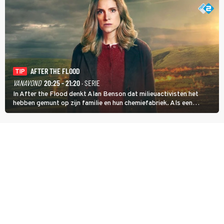
AFTER THE FLOOD
TIP
VANAVOND
20:25 - 21:20
· SERIE
In After the Flood denkt Alan Benson dat milieuactivisten het
hebben gemunt op zijn familie en hun chemiefabriek. Als een
brandende boodschap in het veen de boel op scherp zet, besluit
Jo Marshall de jonge Finn Allen aan de tand te voelen.