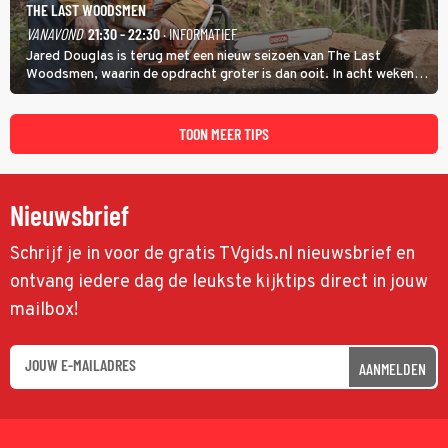
THE LAST WOODSMEN
VANAVOND
21:30 - 22:30
· INFORMATIEF
Jared Douglas is terug met een nieuw seizoen van The Last
Woodsmen, waarin de opdracht groter is dan ooit. In acht weken
tijd probeert hij een miljoen dollar bij elkaar te vergaren om de
toekomst van het houthakkersbedrijf te verzekeren.
TOON MEER TIPS
Nieuwsbrief
Schrijf je in voor de gratis TVgids.nl nieuwsbrief en
ontvang iedere dag de leukste kijktips direct in jouw
mailbox!
AANMELDEN