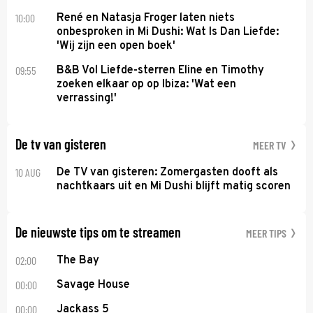
10:00
René en Natasja Froger laten niets
onbesproken in Mi Dushi: Wat Is Dan Liefde:
'Wij zijn een open boek'
09:55
B&B Vol Liefde-sterren Eline en Timothy
zoeken elkaar op op Ibiza: 'Wat een
verrassing!'
De tv van gisteren
MEER TV
10 AUG
De TV van gisteren: Zomergasten dooft als
nachtkaars uit en Mi Dushi blijft matig scoren
De nieuwste tips om te streamen
MEER TIPS
02:00
The Bay
00:00
Savage House
00:00
Jackass 5