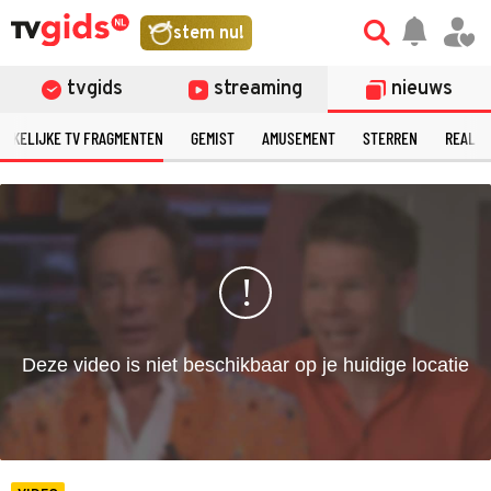
©
stem nu!
tvgids
streaming
nieuws
ERKELIJKE TV FRAGMENTEN
GEMIST
AMUSEMENT
STERREN
REALIT