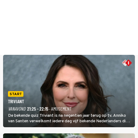
START
TRIVIANT
VANAVOND
21:25 - 22:15
· AMUSEMENT
De bekende quiz Triviant is na negentien jaar terug op tv. Anniko
van Santen verwelkomt iedere dag vijf bekende Nederlanders die
vragen beantwoorden in verschillende categorieën. De beste
speler gaat direct door naar de finaleweek.