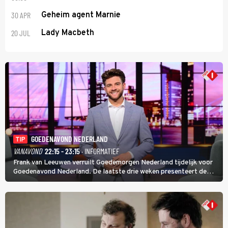
30 APR
Geheim agent Marnie
20 JUL
Lady Macbeth
GOEDENAVOND NEDERLAND
TIP
VANAVOND
22:15 - 23:15
· INFORMATIEF
Frank van Leeuwen verruilt Goedemorgen Nederland tijdelijk voor
Goedenavond Nederland. De laatste drie weken presenteert de
journalist en De Slimste Mens-winnaar deze avondtalkshow om en
om met Sam Hagens, die er al vanaf het begin bij is.