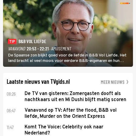
B&B VOL LIEFDE
TIP
VANAVOND
20:53 - 22:21
· AMUSEMENT
De Spaanse zon blijkt goed voor de liefde in B&B Vol Liefde. Het
land bracht al veel moois voor eerdere B&B-eigenaren en hun
partners. Ook Paul runt zijn gastenverblijf in Spanje. De 62-jarige
weduwnaar stuurt aan op een nieuw hoofdstuk.
Laatste nieuws van TVgids.nl
MEER NIEUWS
08:26
De TV van gisteren: Zomergasten dooft als
nachtkaars uit en Mi Dushi blijft matig scoren
06:47
Vanavond op TV: After the flood, B&B vol
liefde, Murder on the Orient Express
11:47
Komt The Voice: Celebrity ook naar
Nederland?