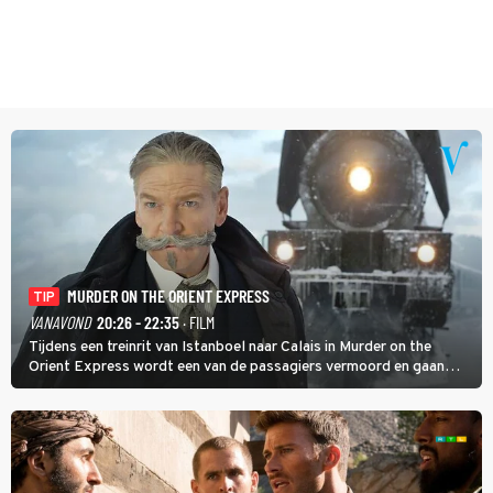
MURDER ON THE ORIENT EXPRESS
TIP
VANAVOND
20:26 - 22:35
· FILM
Tijdens een treinrit van Istanboel naar Calais in Murder on the
Orient Express wordt een van de passagiers vermoord en gaan
detective Hercule Poirot en zijn snor uitzoeken wie van de andere
treinreizigers de dader is.