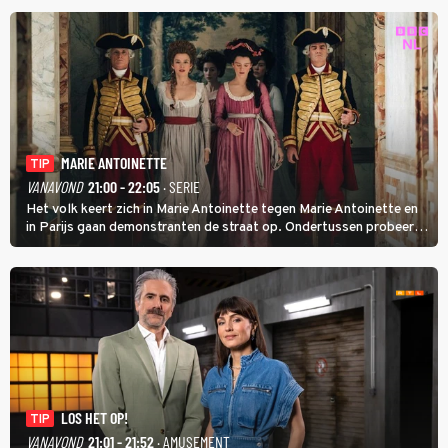
MARIE ANTOINETTE
TIP
VANAVOND
21:00 - 22:05
· SERIE
Het volk keert zich in Marie Antoinette tegen Marie Antoinette en
in Parijs gaan demonstranten de straat op. Ondertussen probeert
Marie Antoinette landgoed Saint-Cloud te kopen. Ze wil daar haar
kinderen veilig laten opgroeien.
LOS HET OP!
TIP
VANAVOND
21:01 - 21:52
· AMUSEMENT