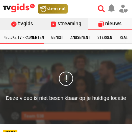
©
stem nu!
tvgids
streaming
nieuws
ERKELIJKE TV FRAGMENTEN
GEMIST
AMUSEMENT
STERREN
REALIT