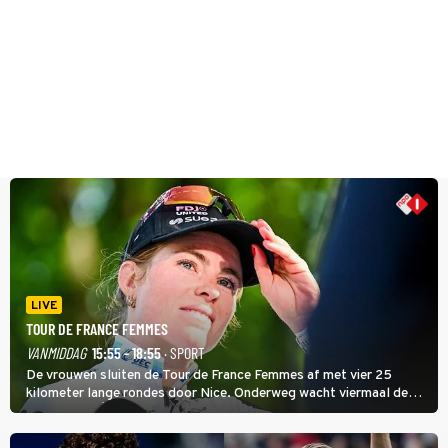
LIVE
TOUR DE FRANCE FEMMES
VANMIDDAG
15:55 - 18:55
· SPORT
De vrouwen sluiten de Tour de France Femmes af met vier 25
kilometer lange rondes door Nice. Onderweg wacht viermaal de
zware Col d'Èze. Aan de finish op de Promenade des Anglais krijgt
de eindwinnaar de laatste gele trui.