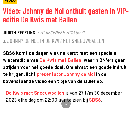
VIDEO
Video: Johnny de Mol onthult gasten in VIP-
editie De Kwis met Ballen
JUDITH REGELING
20 DECEMBER 2023 09:21
·
JOHNNY DE MOL IN DE KWIS MET SNEEUWBALLEN
SBS6 komt de dagen vlak na kerst met een speciale
wintereditie van
De Kwis met Ballen
, waarin BN'ers gaan
strijden voor het goede doel. Om alvast een goede indruk
te krijgen, licht
presentator Johnny de Mol
in de
bovenstaande video een tipje van de sluier op.
De Kwis met Sneeuwballen
is van 27 t/m 30 december
2023 elke dag om 22:00 uur te zien bij
SBS6
.