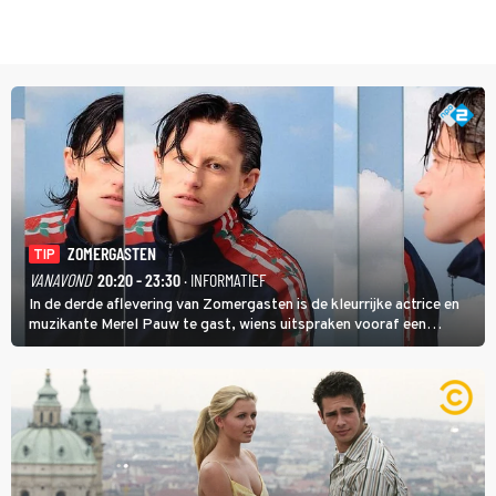
ZOMERGASTEN
TIP
VANAVOND
20:20 - 23:30
· INFORMATIEF
In de derde aflevering van Zomergasten is de kleurrijke actrice en
muzikante Merel Pauw te gast, wiens uitspraken vooraf een
boeiende avond beloven: 'Mijn ideale televisieavond is zoals mijn
identiteit: grenzeloos, absurd en vol angsten'.