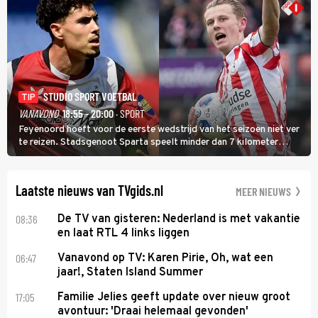
STUDIO SPORT VOETBAL
TIP
VANAVOND
18:55 - 20:00
· SPORT
Feyenoord hoeft voor de eerste wedstrijd van het seizoen niet ver
te reizen. Stadsgenoot Sparta speelt minder dan 7 kilometer
verderop. Feyenoord trok de Spaanse spits Nacho Ferri aan van
KVC Westerlo uit België.
Laatste nieuws van TVgids.nl
MEER NIEUWS
08:36
De TV van gisteren: Nederland is met vakantie
en laat RTL 4 links liggen
06:47
Vanavond op TV: Karen Pirie, Oh, wat een
jaar!, Staten Island Summer
17:05
Familie Jelies geeft update over nieuw groot
avontuur: 'Draai helemaal gevonden'