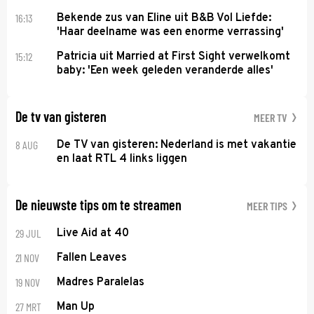
16:13
Bekende zus van Eline uit B&B Vol Liefde:
'Haar deelname was een enorme verrassing'
15:12
Patricia uit Married at First Sight verwelkomt
baby: 'Een week geleden veranderde alles'
De tv van gisteren
MEER TV
8 AUG
De TV van gisteren: Nederland is met vakantie
en laat RTL 4 links liggen
De nieuwste tips om te streamen
MEER TIPS
29 JUL
Live Aid at 40
21 NOV
Fallen Leaves
19 NOV
Madres Paralelas
27 MRT
Man Up