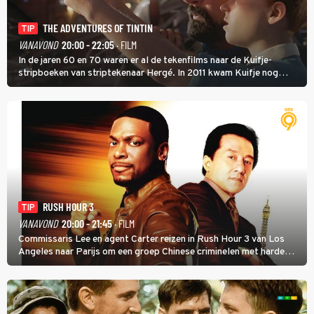
THE ADVENTURES OF TINTIN
TIP
VANAVOND
20:00 - 22:05
· FILM
In de jaren 60 en 70 waren er al de tekenfilms naar de Kuifje-
stripboeken van striptekenaar Hergé. In 2011 kwam Kuifje nog
meer tot leven in The Adventures of Tintin van Steven Spielberg.
RUSH HOUR 3
TIP
VANAVOND
20:00 - 21:45
· FILM
Commissaris Lee en agent Carter reizen in Rush Hour 3 van Los
Angeles naar Parijs om een groep Chinese criminelen met harde
hand aan te pakken.