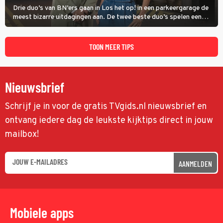
Drie duo’s van BN’ers gaan in Los het op! in een parkeergarage de
meest bizarre uitdagingen aan. De twee beste duo’s spelen een
onderlinge finale. Met in deze aflevering onder anderen cabaretiers
Nabil Aoulad Ayad en Annick Boer.
TOON MEER TIPS
Nieuwsbrief
Schrijf je in voor de gratis TVgids.nl nieuwsbrief en
ontvang iedere dag de leukste kijktips direct in jouw
mailbox!
AANMELDEN
Mobiele apps