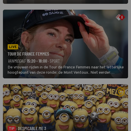
LIVE
TOUR DE FRANCE FEMMES
VANMIDDAG
15:20 - 18:00
· SPORT
De vrouwen rijden in de Tour de France Femmes naar het letterlijke
hoogtepunt van deze ronde: de Mont Ventoux. Niet eerder
finishten de vrouwen voor deze koers op deze kale col uit de
buitencategorie. De aanloop naar de slotklim is vlak.
DESPICABLE ME 3
TIP