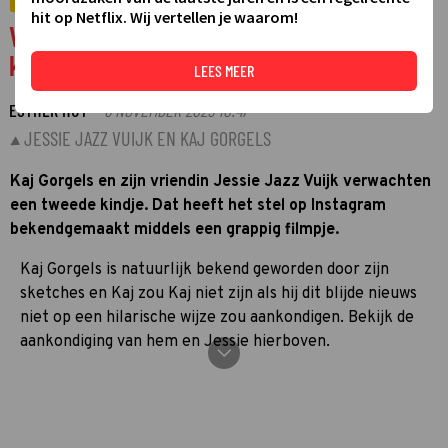
VIDEO
hit op Netflix. Wij vertellen je waarom!
Video: Kaj Gorgels kondigt komst tweede
kindje op hilarische wijze aan
LEES MEER
ESTHER HUT
6 NOVEMBER 2025 10:47
·
JESSIE JAZZ VUIJK EN KAJ GORGELS
Kaj Gorgels en zijn vriendin Jessie Jazz Vuijk verwachten
een tweede kindje. Dat heeft het stel op Instagram
bekendgemaakt middels een grappig filmpje.
Kaj Gorgels is natuurlijk bekend geworden door zijn
sketches en Kaj zou Kaj niet zijn als hij dit blijde nieuws
niet op een hilarische wijze zou aankondigen. Bekijk de
aankondiging van hem en Jessie hierboven.