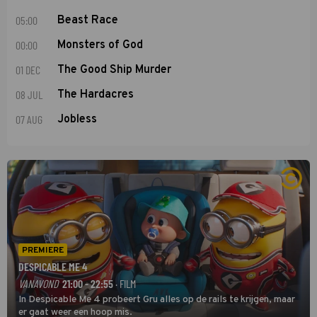
05:00
Beast Race
00:00
Monsters of God
01 DEC
The Good Ship Murder
08 JUL
The Hardacres
07 AUG
Jobless
PREMIERE
DESPICABLE ME 4
VANAVOND
21:00 - 22:55
· FILM
In Despicable Me 4 probeert Gru alles op de rails te krijgen, maar
er gaat weer een hoop mis.