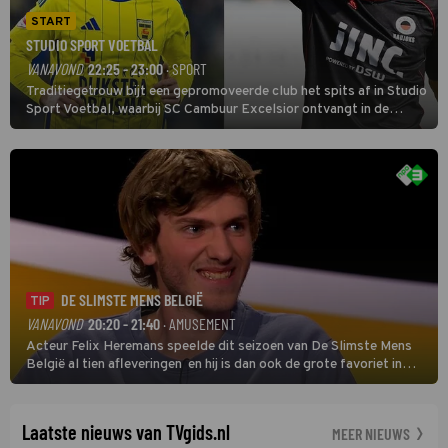
START
STUDIO SPORT VOETBAL
VANAVOND
22:25 - 23:00
· SPORT
Traditiegetrouw bijt een gepromoveerde club het spits af in Studio
Sport Voetbal, waarbij SC Cambuur Excelsior ontvangt in de
eerste wedstrijd van het nieuwe Eredivisieseizoen. De nieuwe
oefenmeester is Johan Plat en hij wil aanvallend voetballen.
DE SLIMSTE MENS BELGIË
TIP
VANAVOND
20:20 - 21:40
· AMUSEMENT
Acteur Felix Heremans speelde dit seizoen van De Slimste Mens
België al tien afleveringen en hij is dan ook de grote favoriet in
deze seizoensfinale. En er is Nederlandse inbreng, want komiek
Soundos El Ahmadi neemt plaats aan de jurytafel.
Laatste nieuws van TVgids.nl
MEER NIEUWS