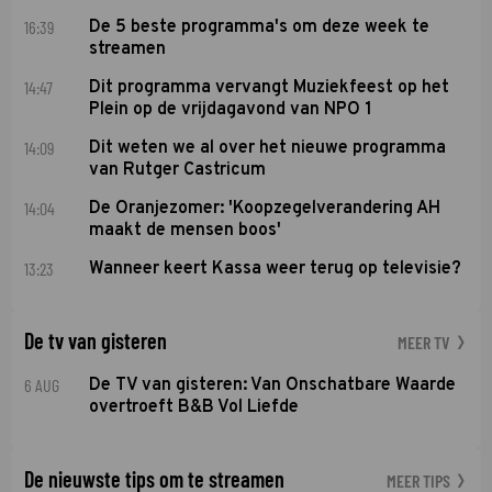
16:39
De 5 beste programma's om deze week te
streamen
14:47
Dit programma vervangt Muziekfeest op het
Plein op de vrijdagavond van NPO 1
14:09
Dit weten we al over het nieuwe programma
van Rutger Castricum
14:04
De Oranjezomer: 'Koopzegelverandering AH
maakt de mensen boos'
13:23
Wanneer keert Kassa weer terug op televisie?
De tv van gisteren
MEER TV
6 AUG
De TV van gisteren: Van Onschatbare Waarde
overtroeft B&B Vol Liefde
De nieuwste tips om te streamen
MEER TIPS