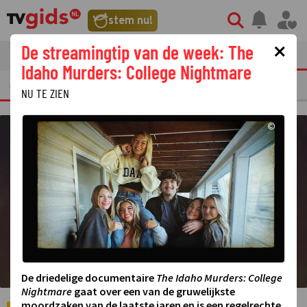
©
stem nu!
×
De streamingtip van de week: The
tvgids
streaming
nieuws
Idaho Murders: College Nightmare
ERKELIJKE TV FRAGMENTEN
GEMIST
AMUSEMENT
STERREN
REALIT
NU TE ZIEN
©
De driedelige documentaire
The Idaho Murders: College
Nightmare
gaat over een van de gruwelijkste
moordzaken van de laatste jaren en is een regelrechte