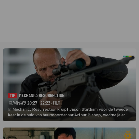
MECHANIC: RESURRECTION
TIP
VANAVOND
20:27 - 22:22
· FILM
In Mechanic: Resurrection kruipt Jason Statham voor de tweede
keer in de huid van huurmoordenaar Arthur Bishop, waarna je er
donder op kunt zeggen dat er van Bishops geplande pensioen niet
veel terechtkomt.