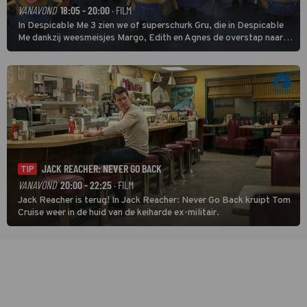
VANAVOND
18:05 - 20:00
· FILM
In Despicable Me 3 zien we of superschurk Gru, die in Despicable
Me dankzij weesmeisjes Margo, Edith en Agnes de overstap naar
het rechte pad maakte, ook op dat pad weet te blijven.
JACK REACHER: NEVER GO BACK
TIP
VANAVOND
20:00 - 22:25
· FILM
Jack Reacher is terug! In Jack Reacher: Never Go Back kruipt Tom
Cruise weer in de huid van de keiharde ex-militair.