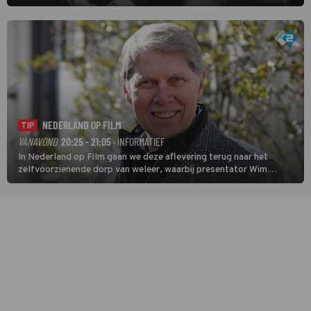
speurder op zoek naar een vermiste kok. Poirot raakt al snel
verwikkeld in een moordzaak. (HH)
NEDERLAND OP FILM
TIP
VANAVOND
20:25 - 21:05
· INFORMATIEF
In Nederland op Film gaan we deze aflevering terug naar het
zelfvoorzienende dorp van weleer, waarbij presentator Wim
Daniëls de kijkers meeneemt op reis door de tijd aan de hand van
unieke amateurbeelden uit verschillende decennia. (HH)