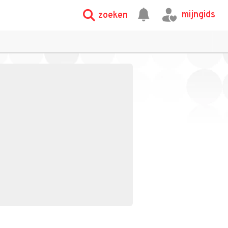
mijngids
zoeken