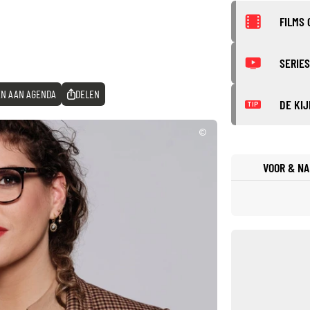
FILMS 
SERIES
N AAN AGENDA
DELEN
DE KIJ
TIP
©
VOOR & NA