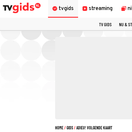
tvgids
streaming
n
TV GIDS
NU & S
HOME
GIDS
ADIEU! VOLGENDE KAART