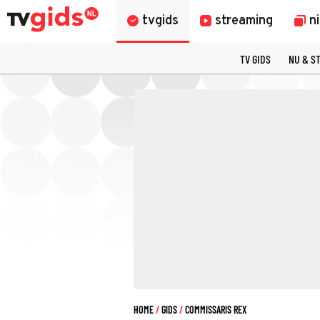
tvgids
streaming
n
TV GIDS
NU & S
HOME
GIDS
COMMISSARIS REX