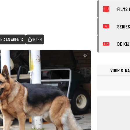
FILMS 
SERIES
N AAN AGENDA
DELEN
DE KIJ
TIP
©
VOOR & NA