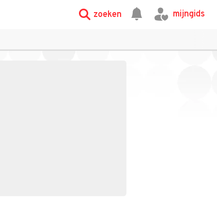
mijngids
zoeken