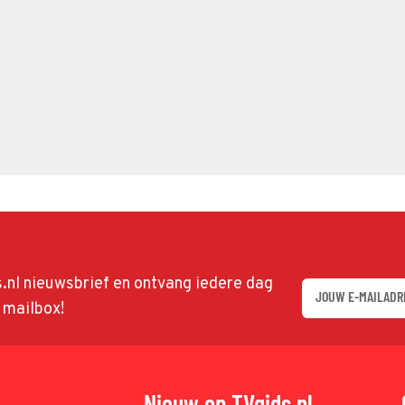
ds.nl nieuwsbrief en ontvang iedere dag
w mailbox!
Nieuw op TVgids.nl