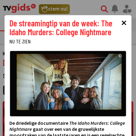
stem nu!
×
De streamingtip van de week: The
tvgids
streaming
nieuws
Idaho Murders: College Nightmare
TV GIDS
NU & STRAKS
PRIMETIME
GEMIST
LAATSTE NIEUWS
NU TE ZIEN
HOME
GIDS
DHARMA & GREG
©
Dharma & Greg
SERIE
·
MIJNGIDS
AGENDA
DELEN
De driedelige documentaire
The Idaho Murders: College
Nightmare
gaat over een van de gruwelijkste
moordzaken van de laatste jaren en is een regelrechte