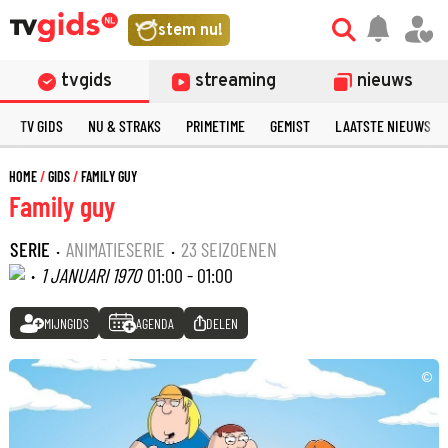
stem nu!
tvgids
streaming
nieuws
TV GIDS
NU & STRAKS
PRIMETIME
GEMIST
LAATSTE NIEUWS
HOME
GIDS
FAMILY GUY
Family guy
SERIE
·
ANIMATIESERIE
·
23 SEIZOENEN
·
1 JANUARI 1970
01:00 - 01:00
MIJNGIDS
AGENDA
DELEN
©