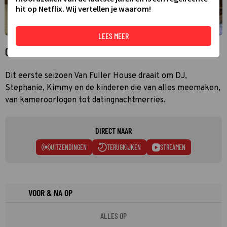
hit op Netflix. Wij vertellen je waarom!
LEES MEER
Over Fuller House
Dit eerste seizoen Van Fuller House draait om DJ,
Stephanie, Kimmy en de kinderen die van alles meemaken,
van kameroorlogen tot datingnachtmerries.
DIRECT NAAR
UITZENDINGEN
TERUGKIJKEN
STREAMEN
VOOR & NA OP
ALLES OP