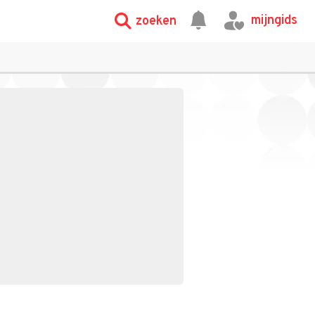
mijngids
zoeken