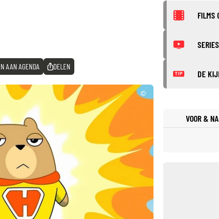
FILMS 
SERIES
N AAN AGENDA
DELEN
DE KIJ
TIP
©
VOOR & NA