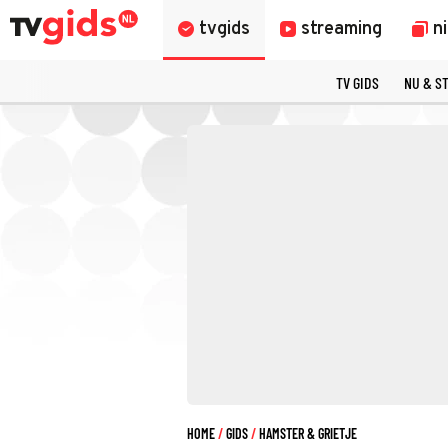
tvgids
streaming
n
TV GIDS
NU & S
HOME
GIDS
HAMSTER & GRIETJE