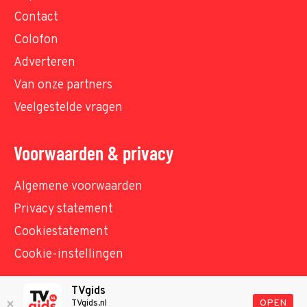
Contact
Colofon
Adverteren
Van onze partners
Veelgestelde vragen
Voorwaarden & privacy
Algemene voorwaarden
Privacy statement
Cookiestatement
Cookie-instellingen
TVgids
© TVgids.nl 2026 - All rights reserved. No text and
OPEN
TVgids.nl