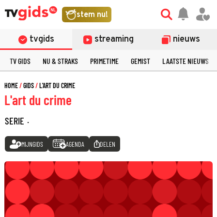
stem nu!
tvgids
streaming
nieuws
TV GIDS
NU & STRAKS
PRIMETIME
GEMIST
LAATSTE NIEUWS
HOME
GIDS
L'ART DU CRIME
L'art du crime
SERIE
·
MIJNGIDS
AGENDA
DELEN