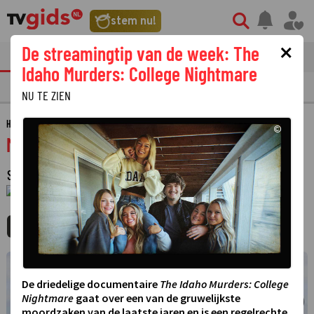
stem nu!
×
De streamingtip van de week: The
tvgids
streaming
nieuws
Idaho Murders: College Nightmare
TV GIDS
NU & STRAKS
PRIMETIME
GEMIST
LAATSTE NIEUWS
NU TE ZIEN
HOME
GIDS
MORD MIT AUSSICHT
©
Mord mit Aussicht
SERIE
·
KOMISCHE DRAMASERIE
·
1 JANUARI 1970
01:00 - 01:00
MIJNGIDS
AGENDA
DELEN
©
De driedelige documentaire
The Idaho Murders: College
Nightmare
gaat over een van de gruwelijkste
moordzaken van de laatste jaren en is een regelrechte