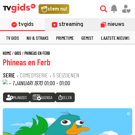
stem nu!
tvgids
streaming
nieuws
TV GIDS
NU & STRAKS
PRIMETIME
GEMIST
LAATSTE NIEUWS
HOME
GIDS
PHINEAS EN FERB
Phineas en Ferb
SERIE
·
COMEDYSERIE
·
5 SEIZOENEN
·
1 JANUARI 1970
01:00 - 01:00
MIJNGIDS
AGENDA
DELEN
©