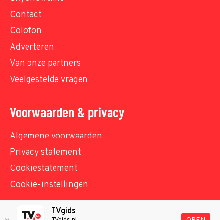
Contact
Colofon
Adverteren
Van onze partners
Veelgestelde vragen
Voorwaarden & privacy
Algemene voorwaarden
Privacy statement
Cookiestatement
Cookie-instellingen
TVgids
© TVgids.nl 2026 - All rights reserved. No text and
OPEN