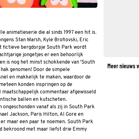
 animatieserie die al sinds 1997 een hit is.
jongens Stan Marsh, Kyle Broflovski, Eric
 fictieve bergdorpje South Park wordt
chtjarige jongetjes er een behoorlijk
en is nog het minst schokkende van 'South
Meer nieuws v
de hak genomen! Door de simpele
d snel en makkelijk te maken, waardoor de
meteen konden inspringen op de
eel maatschappelijk commentaar afgewisseld
antische ballen en kutscheten.
ongeschonden vanaf als zij in South Park
ael Jackson, Paris Hilton, Al Gore en
m er maar een paar te noemen. South Park
rd bekroond met maar liefst drie Emmy