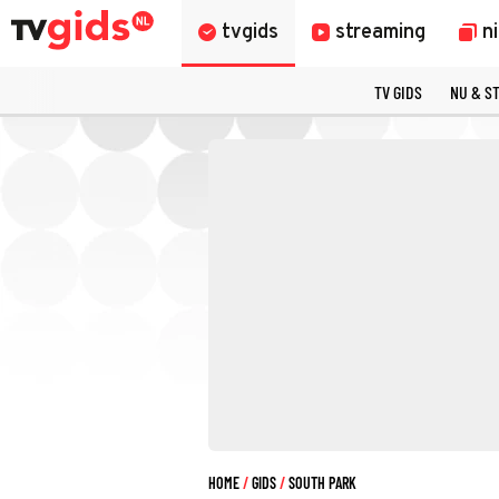
tvgids
streaming
n
TV GIDS
NU & S
HOME
GIDS
SOUTH PARK