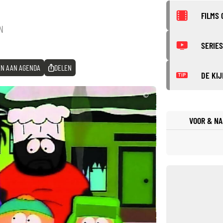
FILMS 
N
SERIES
N AAN AGENDA
DELEN
DE KIJ
TIP
©
VOOR & NA