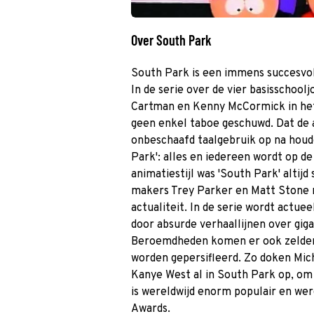
Over South Park
South Park is een immens succesvolle
In de serie over de vier basisschool
Cartman en Kenny McCormick in het
geen enkel taboe geschuwd. Dat de a
onbeschaafd taalgebruik op na houd
Park': alles en iedereen wordt op 
animatiestijl was 'South Park' altij
makers Trey Parker en Matt Stone 
actualiteit. In de serie wordt actu
door absurde verhaallijnen over gig
Beroemdheden komen er ook zelden 
worden gepersifleerd. Zo doken Mich
Kanye West al in South Park op, o
is wereldwijd enorm populair en we
Awards.