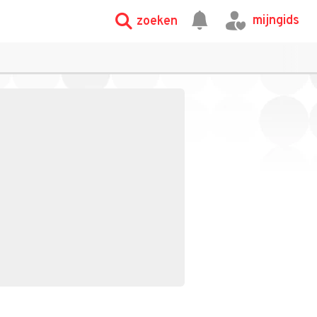
mijngids
zoeken