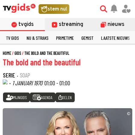
stem nu!
tvgids
streaming
nieuws
TV GIDS
NU & STRAKS
PRIMETIME
GEMIST
LAATSTE NIEUWS
HOME
GIDS
THE BOLD AND THE BEAUTIFUL
The bold and the beautiful
SERIE
·
SOAP
·
1 JANUARI 1970
01:00 - 01:00
MIJNGIDS
AGENDA
DELEN
©