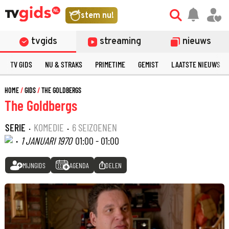
stem nu!
tvgids
streaming
nieuws
TV GIDS
NU & STRAKS
PRIMETIME
GEMIST
LAATSTE NIEUWS
HOME
GIDS
THE GOLDBERGS
The Goldbergs
SERIE
·
KOMEDIE
·
6 SEIZOENEN
·
1 JANUARI 1970
01:00 - 01:00
MIJNGIDS
AGENDA
DELEN