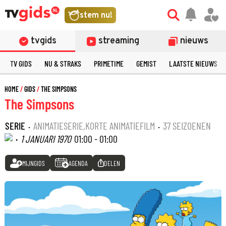
stem nu!
tvgids
streaming
nieuws
TV GIDS
NU & STRAKS
PRIMETIME
GEMIST
LAATSTE NIEUWS
HOME
GIDS
THE SIMPSONS
The Simpsons
SERIE
·
ANIMATIESERIE,KORTE ANIMATIEFILM
·
37 SEIZOENEN
·
1 JANUARI 1970
01:00 - 01:00
MIJNGIDS
AGENDA
DELEN
©