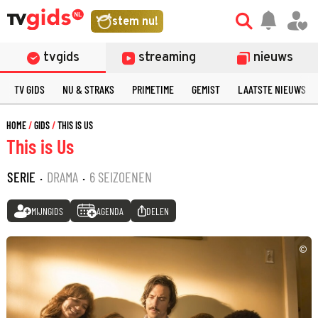
stem nu!
tvgids
streaming
nieuws
TV GIDS
NU & STRAKS
PRIMETIME
GEMIST
LAATSTE NIEUWS
HOME
GIDS
THIS IS US
This is Us
SERIE
·
DRAMA
·
6 SEIZOENEN
MIJNGIDS
AGENDA
DELEN
©