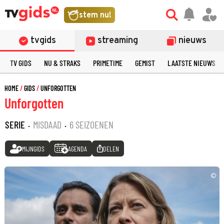
stem nu!
tvgids
streaming
nieuws
TV GIDS
NU & STRAKS
PRIMETIME
GEMIST
LAATSTE NIEUWS
HOME
GIDS
UNFORGOTTEN
Unforgotten
SERIE
·
MISDAAD
·
6 SEIZOENEN
MIJNGIDS
AGENDA
DELEN
©