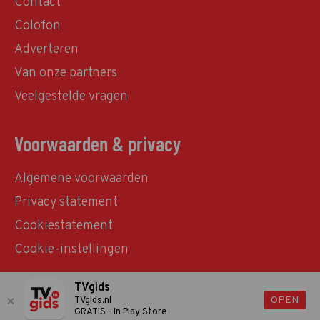
Contact
Colofon
Adverteren
Van onze partners
Veelgestelde vragen
Voorwaarden & privacy
Algemene voorwaarden
Privacy statement
Cookiestatement
Cookie-instellingen
TVgids
© TVgids.nl 2026 - All rights reserved. No text and
OPEN
TVgids.nl
GRATIS - In Play Store
datamining.