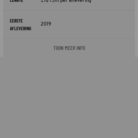
±1u 15m per aflevering
EERSTE
2019
AFLEVERING
TOON MEER INFO